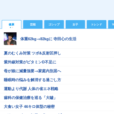
健康
芸能
ゴシップ
女子
トレンド
Y
体重62kg→82kgに 寺田心の生活
夏のむくみ対策 ツボ&反射区押し
紫外線対策がビタミンD不足に
母が娘に減量強要→家庭内別居へ
睡眠時の悩みを解消する過ごし方
運動より代謝 人体の省エネ戦略
歯科の保健治療を巡る「大嘘」
大食い女子 46キロ体型の秘密