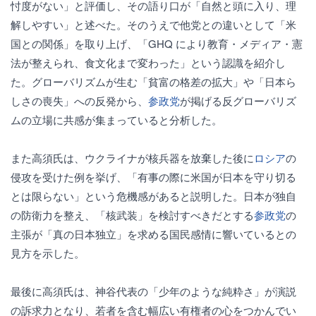
忖度がない」と評価し、その語り口が「自然と頭に入り、理
解しやすい」と述べた。そのうえで他党との違いとして「米
国との関係」を取り上げ、「GHQ により教育・メディア・憲
法が整えられ、食文化まで変わった」という認識を紹介し
た。グローバリズムが生む「貧富の格差の拡大」や「日本ら
しさの喪失」への反発から、
参政党
が掲げる反グローバリズ
ムの立場に共感が集まっていると分析した。
また高須氏は、ウクライナが核兵器を放棄した後に
ロシア
の
侵攻を受けた例を挙げ、「有事の際に米国が日本を守り切る
とは限らない」という危機感があると説明した。日本が独自
の防衛力を整え、「核武装」を検討すべきだとする
参政党
の
主張が「真の日本独立」を求める国民感情に響いているとの
見方を示した。
最後に高須氏は、神谷代表の「少年のような純粋さ」が演説
の訴求力となり、若者を含む幅広い有権者の心をつかんでい