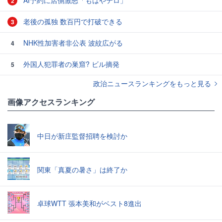
AI予約に店側激怒「もはやテロ」
2
老後の孤独 数百円で打破できる
3
NHK性加害者非公表 波紋広がる
4
外国人犯罪者の巣窟? ビル摘発
5
政治ニュースランキングをもっと見る
画像アクセスランキング
中日が新庄監督招聘を検討か
関東「真夏の暑さ」は終了か
卓球WTT 張本美和がベスト8進出