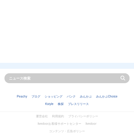
Peachy
ブログ
ショッピング
バンク
みんかぶ
みんかぶChoice
Kstyle
株探
プレスリリース
運営会社
利用規約
プライバシーポリシー
livedoorお客様サポートセンター
livedoor
コンテンツ・広告ポリシー