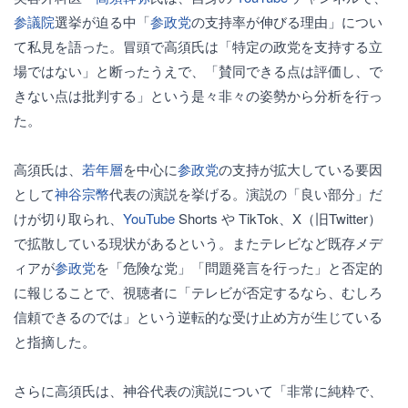
参議院
選挙が迫る中「
参政党
の支持率が伸びる理由」につい
て私見を語った。冒頭で高須氏は「特定の政党を支持する立
場ではない」と断ったうえで、「賛同できる点は評価し、で
きない点は批判する」という是々非々の姿勢から分析を行っ
た。
高須氏は、
若年層
を中心に
参政党
の支持が拡大している要因
として
神谷宗幣
代表の演説を挙げる。演説の「良い部分」だ
けが切り取られ、
YouTube
Shorts や TikTok、X（旧Twitter）
で拡散している現状があるという。またテレビなど既存メデ
ィアが
参政党
を「危険な党」「問題発言を行った」と否定的
に報じることで、視聴者に「テレビが否定するなら、むしろ
信頼できるのでは」という逆転的な受け止め方が生じている
と指摘した。
さらに高須氏は、神谷代表の演説について「非常に純粋で、