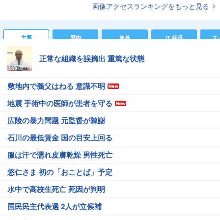
画像アクセスランキングをもっと見る
主要
国内
海外
IT 経済
ス
正常な組織を誤摘出 重篤な状態
敷地内で義父はねる 意識不明
地震 手術中の医師が患者を守る
広陵の暴力問題 元監督が陳謝
石川の最低賃金 国の目安上回る
服は汗で濡れ皮膚乾燥 男性死亡
悠仁さま 初の「おことば」予定
水中で高校生死亡 死因が判明
国民民主代表選 2人が立候補