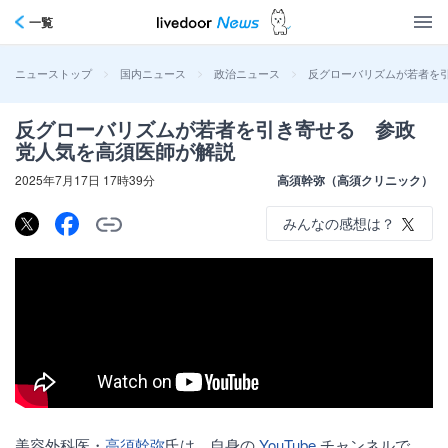
一覧
>
>
>
反グローバリズムが若者を
ニューストップ
国内ニュース
政治ニュース
反グローバリズムが若者を引き寄せる 参政
党人気を高須医師が解説
2025年7月17日 17時39分
高須幹弥（高須クリニック）
みんなの感想は？
美容外科医・
高須幹弥
氏は、自身の
YouTube
チャンネルで、