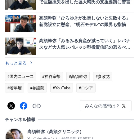
で巨額損失を出した堀大輔氏の支援要請に苦言
高須幹弥「ひろゆきが出馬しないと失敗する」
新党設立に懸念、“明石モデル”の限界も指摘
高須幹弥「みるみる資産が減っていく」レバナ
スなど大人気レバレッジ型投資信託の恐るべき
罠に警鐘
もっと見る
#国内ニュース
#神谷宗幣
#高須幹弥
#参政党
#若年層
#参議院
#YouTube
#ロシア
みんなの感想は？
チャンネル情報
高須幹弥（高須クリニック）
YouTube チャンネル登録者数 83.50万人