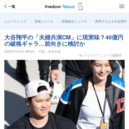
一覧
>
>
>
真美子さん＆大谷翔平
ニューストップ
芸能ニュース
芸能総合ニュース
大谷翔平の「夫婦共演CM」に現実味？40億円
の破格ギャラ…前向きに検討か
2025年7月3日 6時0分
写真：女性自身
by ライブドアニュース編集部