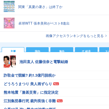
関東「真夏の暑さ」は終了か
卓球WTT 張本美和がベスト8進出
画像アクセスランキングをもっと見る
主要
国内
海外
IT 経済
ス
池田直人 佐藤佳奈と電撃結婚
詐取金で競艇? 約1.3億円脱税か
どうろうまつり 美人画ずらり
熊本地震「激甚災害」に指定決定
江別集団暴行死 裁判長強く非難