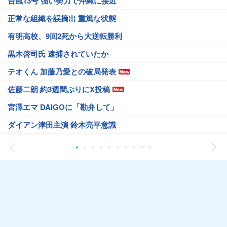
台風13号 強い勢力で沖縄に接近
正常な組織を誤摘出 重篤な状態
有明高校、9回2死から大逆転勝利
黒木啓司氏 逮捕されていたか
テオくん 加藤乃愛との破局発表
佐藤二朗 約3週間ぶりにX投稿
宮澤エマ DAIGOに「勘弁して」
ダイアン津田主演 鈴木亮平意識