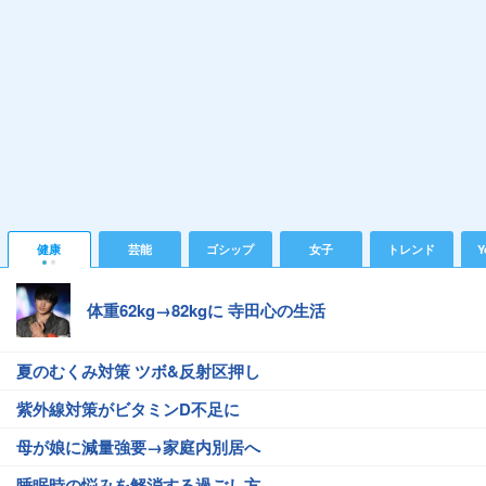
健康
芸能
ゴシップ
女子
トレンド
Y
体重62kg→82kgに 寺田心の生活
夏のむくみ対策 ツボ&反射区押し
紫外線対策がビタミンD不足に
母が娘に減量強要→家庭内別居へ
睡眠時の悩みを解消する過ごし方