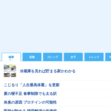
健康
芸能
ゴシップ
女子
トレンド
Y
冷蔵庫を見れば貯まる家かわかる
こじるり「人生最高体重」を更新
夏の寝不足 食事制限でも太る訳
体臭の原因 プロテインの可能性
医師が勧める 猫背解消の体操術