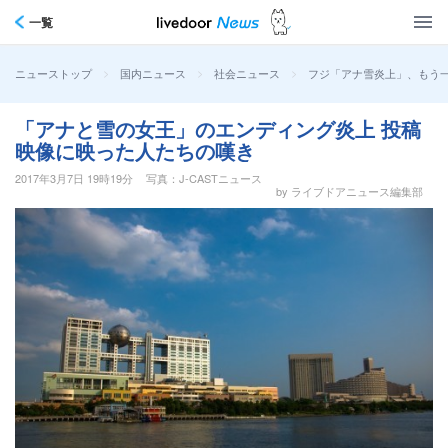
一覧
>
>
>
フジ「アナ雪炎上」、もう
ニューストップ
国内ニュース
社会ニュース
「アナと雪の女王」のエンディング炎上 投稿
映像に映った人たちの嘆き
2017年3月7日 19時19分
写真：J-CASTニュース
by ライブドアニュース編集部