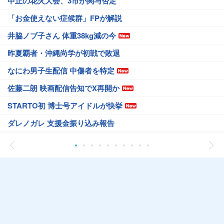
中止の花火大会、3市が関与否定
「お金使えない症候群」FPが解説
井脇ノブ子さん 体重38kg減の今
昨夏覇者・沖縄尚学が初戦で敗退
なにわ男子生配信 中傷者を特定
佐藤二朗 映画配信告知でX再開か
STARTO初 博士号アイドルが快挙
ダレノガレ 支援金振り込み報告