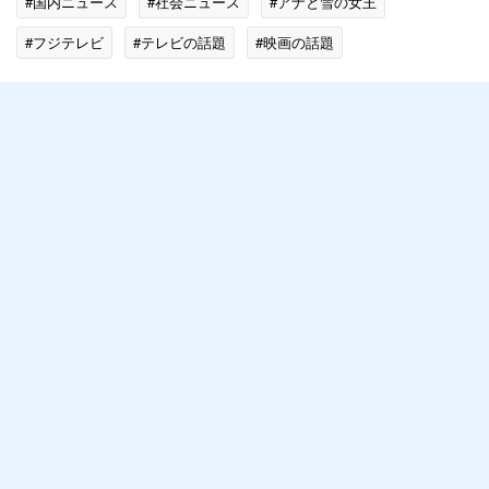
#国内ニュース
#社会ニュース
#アナと雪の女王
#フジテレビ
#テレビの話題
#映画の話題
#X（Twitter）で話題