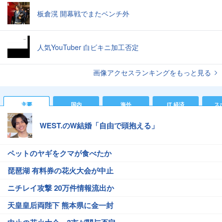
板倉滉 開幕戦でまたベンチ外
人気YouTuber 白ビキニ加工否定
画像アクセスランキングをもっと見る
主要
国内
海外
IT 経済
ス
WEST.のW結婚「自由で頭抱える」
ペットのヤギをクマが食べたか
琵琶湖 有料券の花火大会が中止
ニチレイ攻撃 20万件情報流出か
天皇皇后両陛下 熊本県に金一封