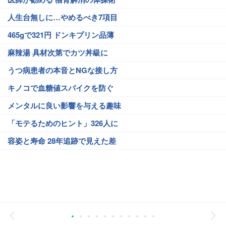
人生台無しに…やめるべき7項目
465gで321円 ドンキプリン品薄
麻辣湯 具材次第でカツ丼級に
うつ病患者の本音とNGな接し方
キノコで血糖値スパイクを防ぐ
メンタルに良い影響を与える趣味
「モテるためのヒント」326人に
容姿と寿命 28年追跡で見えた差