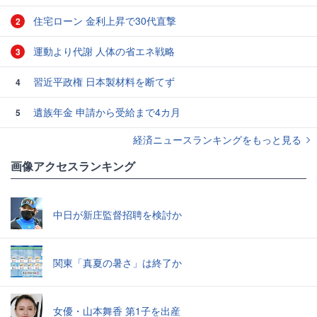
住宅ローン 金利上昇で30代直撃
2
運動より代謝 人体の省エネ戦略
3
習近平政権 日本製材料を断てず
4
遺族年金 申請から受給まで4カ月
5
経済ニュースランキングをもっと見る
画像アクセスランキング
中日が新庄監督招聘を検討か
関東「真夏の暑さ」は終了か
女優・山本舞香 第1子を出産