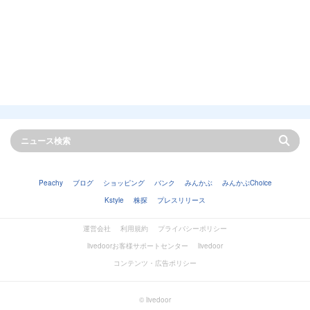
Peachy
ブログ
ショッピング
バンク
みんかぶ
みんかぶChoice
Kstyle
株探
プレスリリース
運営会社
利用規約
プライバシーポリシー
livedoorお客様サポートセンター
livedoor
コンテンツ・広告ポリシー
© livedoor