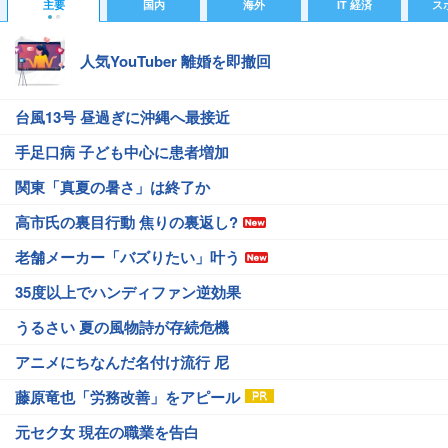
主要
国内
海外
IT 経済
ス
人気YouTuber 離婚を即撤回
台風13号 昼過ぎに沖縄へ最接近
手足口病 子ども中心に患者増加
関東「真夏の暑さ」は終了か
高市氏の裏目行動 焦りの裏返し?
老舗メーカー「バズりたい」叶う
35度以上でハンディファン逆効果
うるさい 夏の風物詩が存続危機
アニメにちなんだ名付け流行 尼
藤原竜也「労務改善」をアピール
元セク女 現在の職業を告白