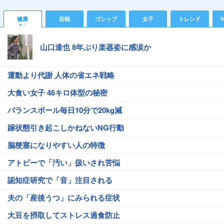
健康
芸能
ゴシップ
女子
トレンド
Y
山口達也 8年ぶり楽器姿に感涙か
運動より代謝 人体の省エネ戦略
大食い女子 46キロ体型の秘密
バランスボール毎日10分で20kg減
躁状態引き起こしかねないNG行動
脳梗塞になりやすい人の特徴
アトピーで「汚い」扱いされ苦悩
認知症研究で「音」注目される
夫の「産後うつ」にみられる症状
大豆を摂取してストレス過食防止