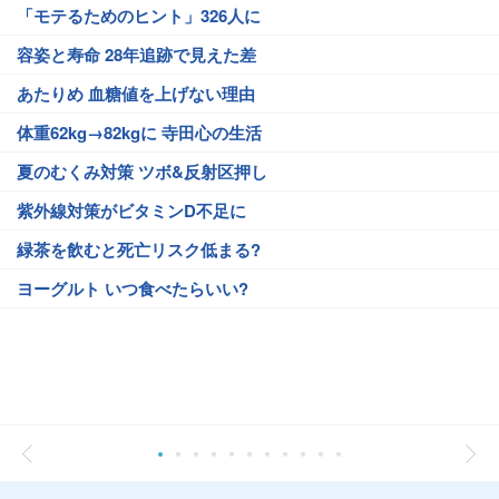
「モテるためのヒント」326人に
容姿と寿命 28年追跡で見えた差
あたりめ 血糖値を上げない理由
体重62kg→82kgに 寺田心の生活
夏のむくみ対策 ツボ&反射区押し
紫外線対策がビタミンD不足に
緑茶を飲むと死亡リスク低まる?
ヨーグルト いつ食べたらいい?