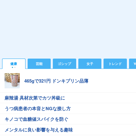
健康
芸能
ゴシップ
女子
トレンド
Y
465gで321円 ドンキプリン品薄
麻辣湯 具材次第でカツ丼級に
うつ病患者の本音とNGな接し方
キノコで血糖値スパイクを防ぐ
メンタルに良い影響を与える趣味