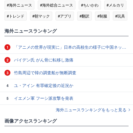
#海外ニュース
#海外総合ニュース
#ちいかわ
#メルカリ
#トレンド
#朝マック
#アプリ
#翻訳
#制服
#玩具
海外ニュースランキング
「アニメの世界が現実に」日本の高校生の様子に中国ネット「青春」「うらやましい」
1
バイデン氏 がん骨に転移し激痛
2
竹島周辺で韓の調査船が無断調査
3
ユ・アイン 有罪確定後の近況か
4
イエメン軍 フーシ派攻撃を発表
5
海外ニュースランキングをもっと見る
画像アクセスランキング