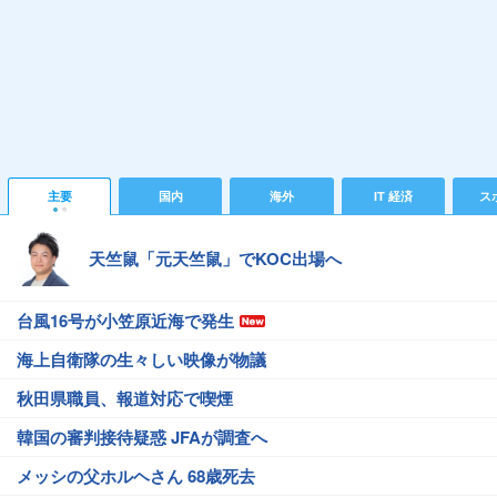
主要
国内
海外
IT 経済
ス
天竺鼠「元天竺鼠」でKOC出場へ
台風16号が小笠原近海で発生
海上自衛隊の生々しい映像が物議
秋田県職員、報道対応で喫煙
韓国の審判接待疑惑 JFAが調査へ
メッシの父ホルヘさん 68歳死去