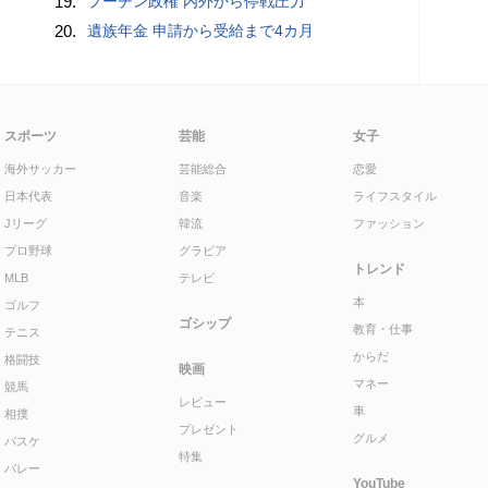
19.
プーチン政権 内外から停戦圧力
20.
遺族年金 申請から受給まで4カ月
スポーツ
芸能
女子
海外サッカー
芸能総合
恋愛
日本代表
音楽
ライフスタイル
Jリーグ
韓流
ファッション
プロ野球
グラビア
トレンド
MLB
テレビ
本
ゴルフ
ゴシップ
教育・仕事
テニス
からだ
格闘技
映画
マネー
競馬
レビュー
車
相撲
プレゼント
グルメ
バスケ
特集
バレー
YouTube