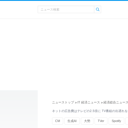
ニューストップ
IT 経済ニュース
経済総合ニュー
>
>
ネットの広告費はテレビの2.5倍に TV番組の出遅れ
CM
生成AI
大勢
TVer
Spotify
デジタル化
政治家