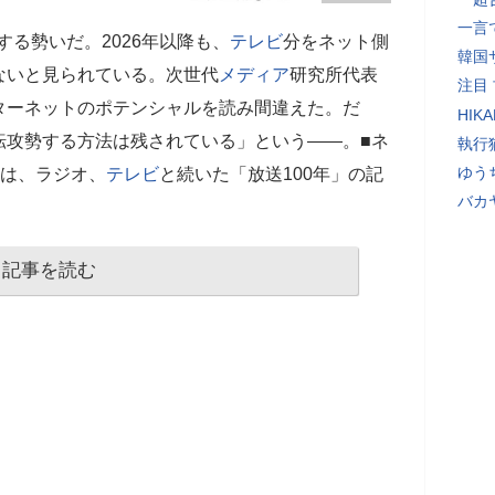
一言
達する勢いだ。2026年以降も、
テレビ
分をネット側
韓国
ないと見られている。次世代
メディア
研究所代表
注目
ターネットのポテンシャルを読み間違えた。だ
HIK
転攻勢する方法は残されている」という――。■ネ
執行
ゆう
5年は、ラジオ、
テレビ
と続いた「放送100年」の記
バカ
記事を読む