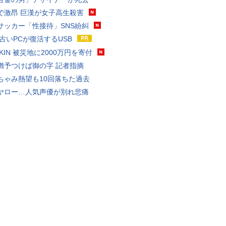
で激昂 巨漢が女子高生殺害
サッカー「性接待」SNS紛糾
 古いPCが復活するUSB
AKIN 被災地に2000万円を寄付
猶予つけば御の字 記者指摘
ちゃみ熱望も10回落ちた過去
ヤロー…人気声優が別れ悲痛