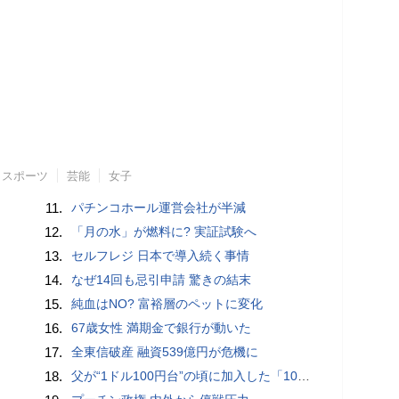
スポーツ
芸能
女子
11.
パチンコホール運営会社が半減
12.
「月の水」が燃料に? 実証試験へ
13.
セルフレジ 日本で導入続く事情
14.
なぜ14回も忌引申請 驚きの結末
15.
純血はNO? 富裕層のペットに変化
16.
67歳女性 満期金で銀行が動いた
17.
全東信破産 融資539億円が危機に
18.
父が“1ドル100円台”の頃に加入した「1000万円の外貨建て保険」が、円安で「評価額1610万円」に…“相続税額”はいくら増えますか？ 死後も税金が動くケースとは