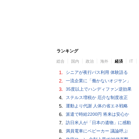
ランキング
総合
国内
政治
海外
経済
IT
1.
シニアが夜行バス利用 体験語る
2.
一流企業に「働かないオジサン」
3.
35度以上でハンディファン逆効果
4.
ステルス増税か 厄介な制度改正
5.
運動より代謝 人体の省エネ戦略
6.
派遣で時給2200円 将来は安心か
7.
訪日米人が「日本の遺物」に感動
8.
満員電車にベビーカー 議論呼ぶ