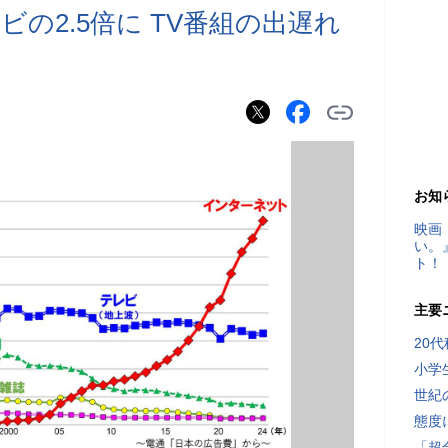
の2.5倍に TV番組の出遅れ
お知
映画
い。
ト！
主要
20
小学
世紀
態度
「超