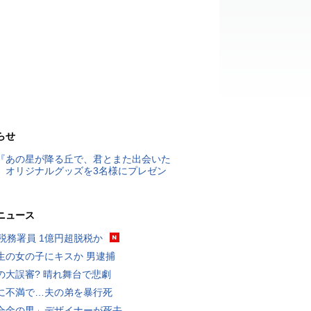
らせ
『あの星が降る丘で、君とまた出会いた
』オリジナルグッズを3名様にプレゼン
ニュース
代税務署員 1億円超脱税か
生の女の子にキスか 男逮捕
の大誤審? 晴れ舞台で悲劇
に不満で…夫の弟を暴行死
合金の男」デザイナーが死去