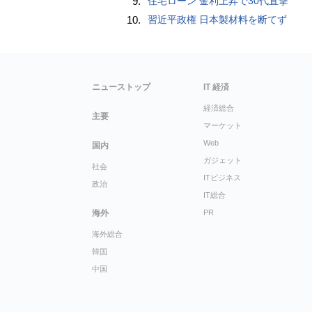
9.
住宅ローン 金利上昇で30代直撃
10.
習近平政権 日本製材料を断てず
ニューストップ
IT 経済
経済総合
主要
マーケット
Web
国内
ガジェット
社会
ITビジネス
政治
IT総合
海外
PR
海外総合
韓国
中国