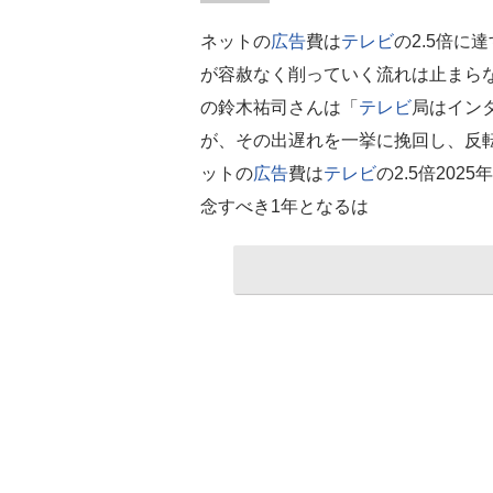
ネットの
広告
費は
テレビ
の2.5倍に
が容赦なく削っていく流れは止まら
の鈴木祐司さんは「
テレビ
局はイン
が、その出遅れを一挙に挽回し、反
ットの
広告
費は
テレビ
の2.5倍202
念すべき1年となるは