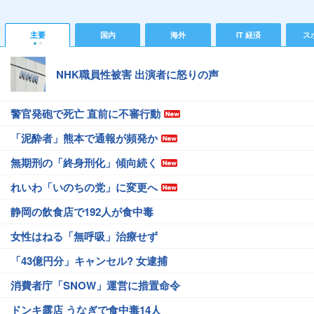
主要
国内
海外
IT 経済
ス
NHK職員性被害 出演者に怒りの声
警官発砲で死亡 直前に不審行動
「泥酔者」熊本で通報が頻発か
無期刑の「終身刑化」傾向続く
れいわ「いのちの党」に変更へ
静岡の飲食店で192人が食中毒
女性はねる「無呼吸」治療せず
「43億円分」キャンセル? 女逮捕
消費者庁「SNOW」運営に措置命令
ドンキ露店 うなぎで食中毒14人