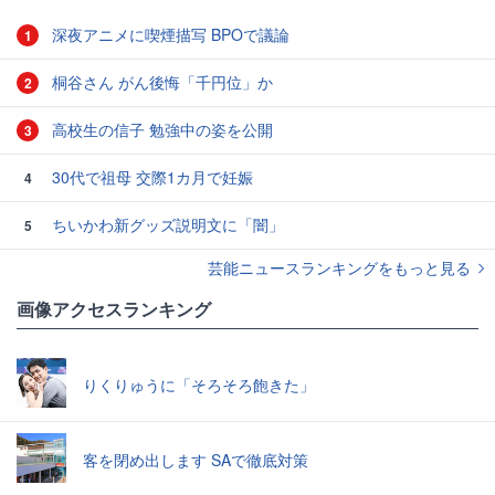
深夜アニメに喫煙描写 BPOで議論
1
桐谷さん がん後悔「千円位」か
2
高校生の信子 勉強中の姿を公開
3
30代で祖母 交際1カ月で妊娠
4
ちいかわ新グッズ説明文に「闇」
5
芸能ニュースランキングをもっと見る
画像アクセスランキング
りくりゅうに「そろそろ飽きた」
客を閉め出します SAで徹底対策