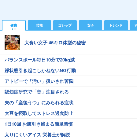
健康
芸能
ゴシップ
女子
トレンド
Y
大食い女子 46キロ体型の秘密
バランスボール毎日10分で20kg減
躁状態引き起こしかねないNG行動
アトピーで「汚い」扱いされ苦悩
認知症研究で「音」注目される
夫の「産後うつ」にみられる症状
大豆を摂取してストレス過食防止
1日10回 お腹引き締まる簡単習慣
太りにくいアイス 栄養士が解説