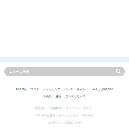
Peachy
ブログ
ショッピング
バンク
みんかぶ
みんかぶChoice
Kstyle
株探
プレスリリース
運営会社
利用規約
プライバシーポリシー
livedoorお客様サポートセンター
livedoor
コンテンツ・広告ポリシー