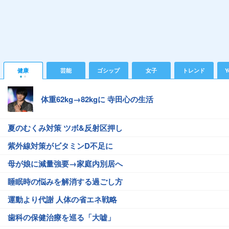
健康
芸能
ゴシップ
女子
トレンド
Y
体重62kg→82kgに 寺田心の生活
夏のむくみ対策 ツボ&反射区押し
紫外線対策がビタミンD不足に
母が娘に減量強要→家庭内別居へ
睡眠時の悩みを解消する過ごし方
運動より代謝 人体の省エネ戦略
歯科の保健治療を巡る「大嘘」