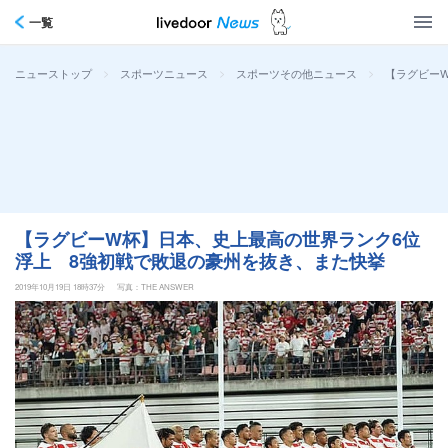
一覧
>
>
>
【ラグビー
ニューストップ
スポーツニュース
スポーツその他ニュース
【ラグビーW杯】日本、史上最高の世界ランク6位
浮上 8強初戦で敗退の豪州を抜き、また快挙
2019年10月19日 18時37分
写真：THE ANSWER