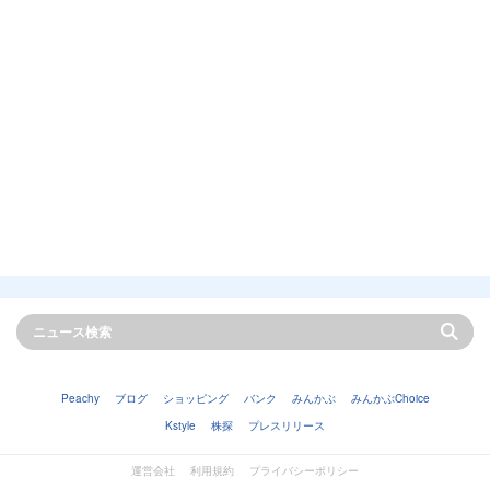
Peachy
ブログ
ショッピング
バンク
みんかぶ
みんかぶChoice
Kstyle
株探
プレスリリース
運営会社
利用規約
プライバシーポリシー