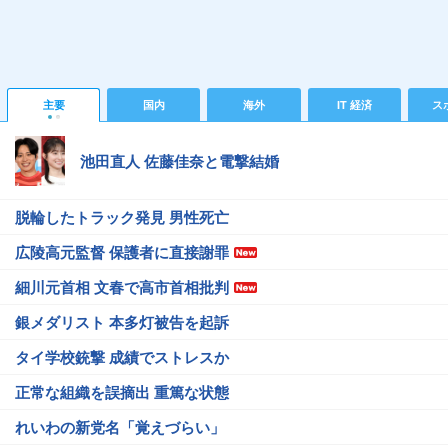
主要
国内
海外
IT 経済
ス
池田直人 佐藤佳奈と電撃結婚
脱輪したトラック発見 男性死亡
広陵高元監督 保護者に直接謝罪
細川元首相 文春で高市首相批判
銀メダリスト 本多灯被告を起訴
タイ学校銃撃 成績でストレスか
正常な組織を誤摘出 重篤な状態
れいわの新党名「覚えづらい」