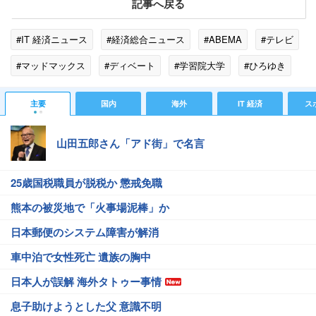
記事へ戻る
#IT 経済ニュース
#経済総合ニュース
#ABEMA
#テレビ
#マッドマックス
#ディベート
#学習院大学
#ひろゆき
#テレビ朝日
#トレンド
主要
国内
海外
IT 経済
ス
山田五郎さん「アド街」で名言
25歳国税職員が脱税か 懲戒免職
熊本の被災地で「火事場泥棒」か
日本郵便のシステム障害が解消
車中泊で女性死亡 遺族の胸中
日本人が誤解 海外タトゥー事情
息子助けようとした父 意識不明