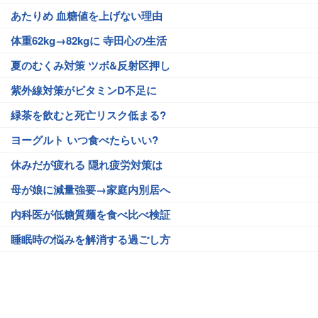
あたりめ 血糖値を上げない理由
体重62kg→82kgに 寺田心の生活
夏のむくみ対策 ツボ&反射区押し
紫外線対策がビタミンD不足に
緑茶を飲むと死亡リスク低まる?
ヨーグルト いつ食べたらいい?
休みだが疲れる 隠れ疲労対策は
母が娘に減量強要→家庭内別居へ
内科医が低糖質麺を食べ比べ検証
睡眠時の悩みを解消する過ごし方