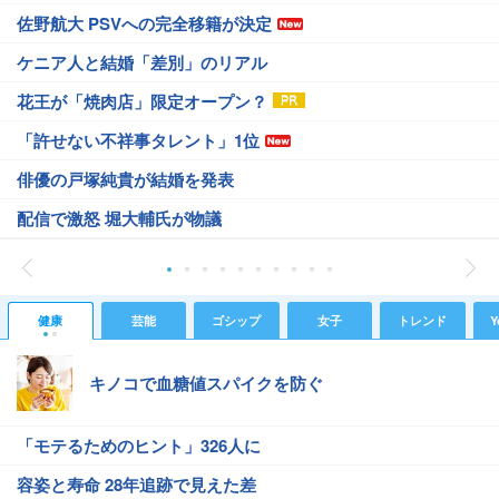
佐野航大 PSVへの完全移籍が決定
ケニア人と結婚「差別」のリアル
花王が「焼肉店」限定オープン？
「許せない不祥事タレント」1位
俳優の戸塚純貴が結婚を発表
配信で激怒 堀大輔氏が物議
健康
芸能
ゴシップ
女子
トレンド
Y
キノコで血糖値スパイクを防ぐ
「モテるためのヒント」326人に
容姿と寿命 28年追跡で見えた差