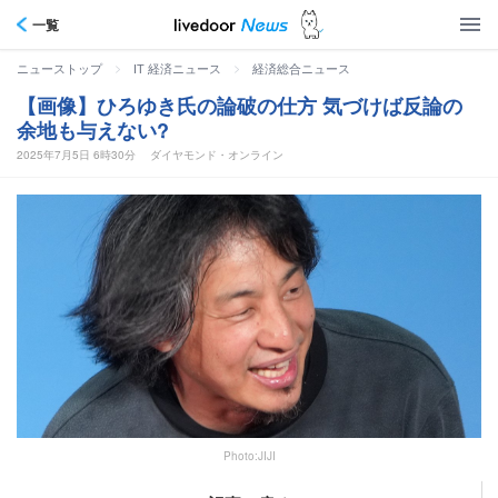
一覧
>
>
ニューストップ
IT 経済ニュース
経済総合ニュース
【画像】ひろゆき氏の論破の仕方 気づけば反論の
余地も与えない?
2025年7月5日 6時30分
ダイヤモンド・オンライン
Photo:JIJI