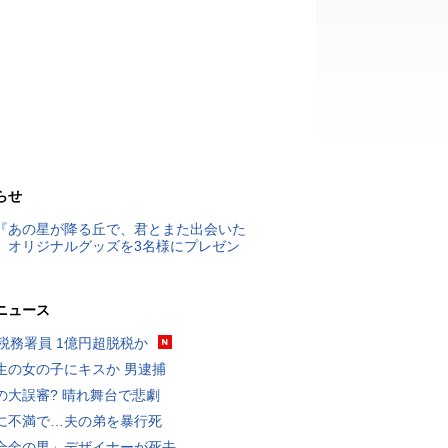
らせ
『あの星が降る丘で、君とまた出会いた
』オリジナルグッズを3名様にプレゼン
ニュース
代税務署員 1億円超脱税か
生の女の子にキスか 男逮捕
の大誤審? 晴れ舞台で悲劇
に不満で…夫の弟を暴行死
合金の男」デザイナーが死去