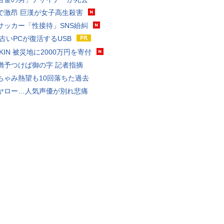
で激昂 巨漢が女子高生殺害
サッカー「性接待」SNS紛糾
 古いPCが復活するUSB
AKIN 被災地に2000万円を寄付
猶予つけば御の字 記者指摘
ちゃみ熱望も10回落ちた過去
ヤロー…人気声優が別れ悲痛