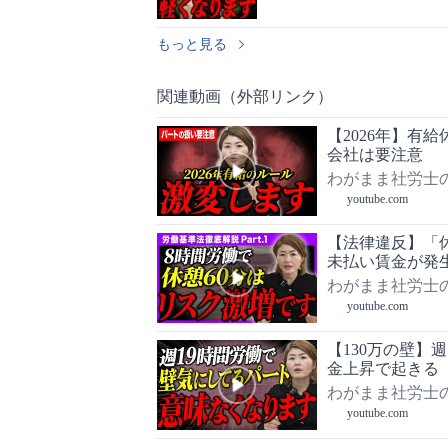
もっと見る
関連動画（外部リンク）
【2026年】有
会社は要注意
わがまま社労士
youtube.com
【法律違反】「
未払い賃金が発
わがまま社労士
youtube.com
【130万の壁】
金上昇で起きる
わがまま社労士
youtube.com