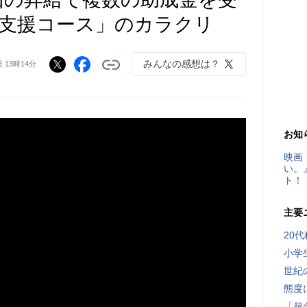
支援コース」のカラクリ
みんなの感想は？
日 13時14分
お知
映画
い。
ト！
主要
20
小学
世紀
態度
「超