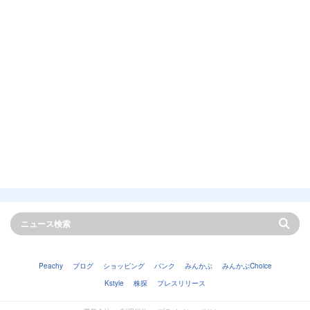
Peachy
ブログ
ショッピング
バンク
みんかぶ
みんかぶChoice
Kstyle
株探
プレスリリース