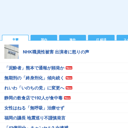
主要
国内
海外
IT 経済
ス
NHK職員性被害 出演者に怒りの声
「泥酔者」熊本で通報が頻発か
無期刑の「終身刑化」傾向続く
れいわ「いのちの党」に変更へ
静岡の飲食店で192人が食中毒
女性はねる「無呼吸」治療せず
福岡の議長 地震巡り不謹慎発言
「43億円分」キャンセル? 女逮捕