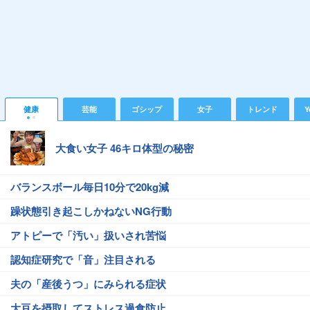
健康
芸能
ゴシップ
女子
トレンド
Y
大食い女子 46キロ体型の秘密
バランスボール毎日10分で20kg減
躁状態引き起こしかねないNG行動
アトピーで「汚い」扱いされ苦悩
認知症研究で「音」注目される
夫の「産後うつ」にみられる症状
大豆を摂取してストレス過食防止