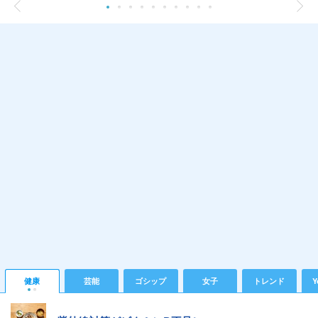
健康
芸能
ゴシップ
女子
トレンド
Y