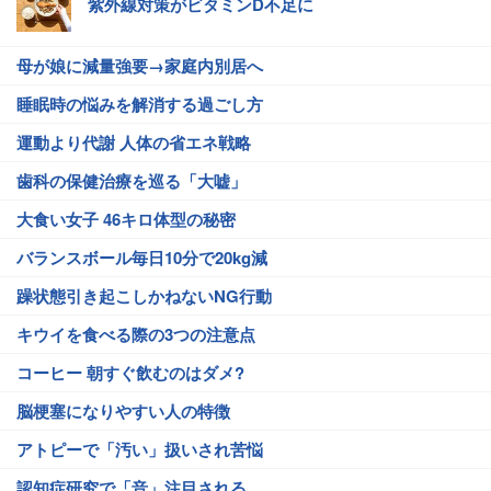
紫外線対策がビタミンD不足に
母が娘に減量強要→家庭内別居へ
睡眠時の悩みを解消する過ごし方
運動より代謝 人体の省エネ戦略
歯科の保健治療を巡る「大嘘」
大食い女子 46キロ体型の秘密
バランスボール毎日10分で20kg減
躁状態引き起こしかねないNG行動
キウイを食べる際の3つの注意点
コーヒー 朝すぐ飲むのはダメ?
脳梗塞になりやすい人の特徴
アトピーで「汚い」扱いされ苦悩
認知症研究で「音」注目される