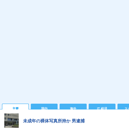
主要
国内
海外
IT 経済
ス
未成年の裸体写真所持か 男逮捕