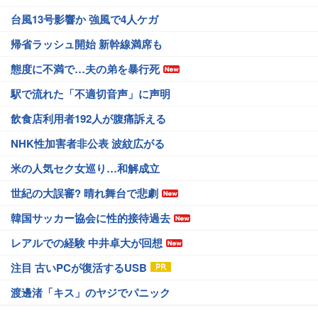
台風13号影響か 強風で4人ケガ
帰省ラッシュ開始 新幹線満席も
態度に不満で…夫の弟を暴行死
駅で流れた「不適切音声」に声明
飲食店利用者192人が腹痛訴える
NHK性加害者非公表 波紋広がる
米の人気セク女巡り…和解成立
世紀の大誤審? 晴れ舞台で悲劇
韓国サッカー協会に性的接待過去
レアルでの経験 中井卓大が回想
注目 古いPCが復活するUSB
渡邊渚「キス」のヤジでパニック