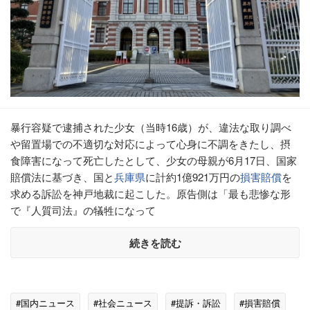
暴行容疑で逮捕された少女（当時16歳）が、違法な取り調べ
や留置場での不適切な対応によって心身に不調をきたし、摂
食障害になって死亡したとして、少女の母親が6月17日、国家
賠償法に基づき、国と
兵庫県
に計約1億921万円の
損害賠償
を
求める訴訟を神戸地裁に起こした。原告側は「最も悲惨な形
で『人質司法』の犠牲になって
続きを読む
#国内ニュース
#社会ニュース
#提訴・訴訟
#損害賠償