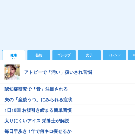
健康
芸能
ゴシップ
女子
トレンド
Y
アトピーで「汚い」扱いされ苦悩
認知症研究で「音」注目される
夫の「産後うつ」にみられる症状
1日10回 お腹引き締まる簡単習慣
太りにくいアイス 栄養士が解説
毎日早歩き 1年で何キロ痩せるか