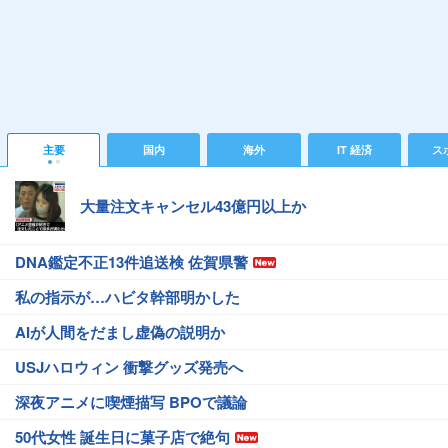
主要
国内
海外
IT 経済
ス
大量注文キャンセル43億円以上か
DNA鑑定不正13件追送検 佐賀県警
私の指示が…ハビタ幹部明かした
AIが人間をだまし虚偽の説明か
USJハロウィン 衝撃グッズ発売へ
深夜アニメに喫煙描写 BPOで議論
50代女性 誕生日に菓子店で絶句