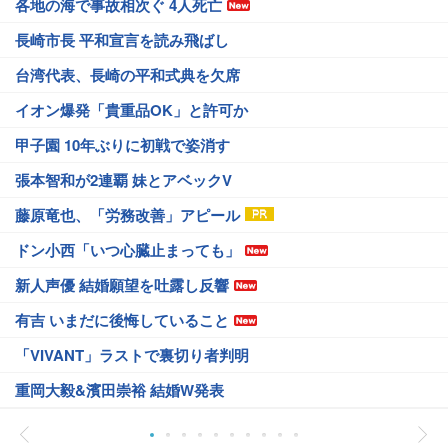
各地の海で事故相次ぐ 4人死亡
長崎市長 平和宣言を読み飛ばし
台湾代表、長崎の平和式典を欠席
イオン爆発「貴重品OK」と許可か
甲子園 10年ぶりに初戦で姿消す
張本智和が2連覇 妹とアベックV
藤原竜也、「労務改善」アピール
ドン小西「いつ心臓止まっても」
新人声優 結婚願望を吐露し反響
有吉 いまだに後悔していること
「VIVANT」ラストで裏切り者判明
重岡大毅&濱田崇裕 結婚W発表