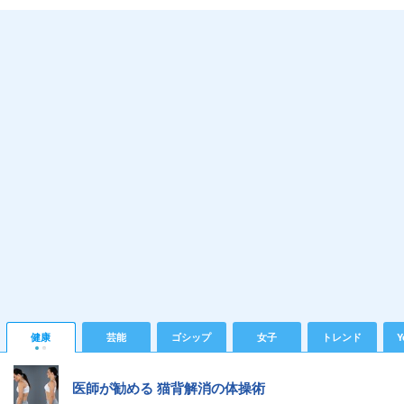
健康
芸能
ゴシップ
女子
トレンド
Y
医師が勧める 猫背解消の体操術