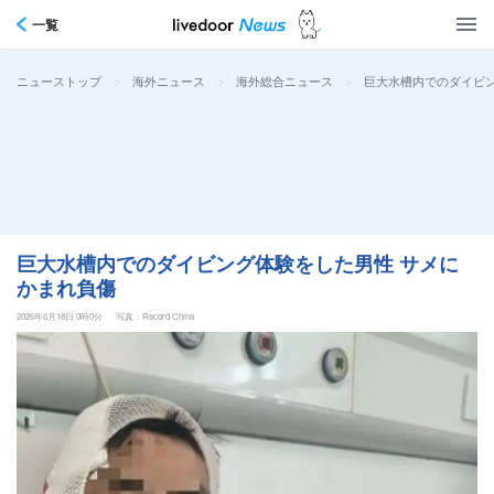
一覧
>
>
>
巨大水槽内でのダイビン
ニューストップ
海外ニュース
海外総合ニュース
巨大水槽内でのダイビング体験をした男性 サメに
かまれ負傷
2026年6月18日 0時0分
写真：Record China