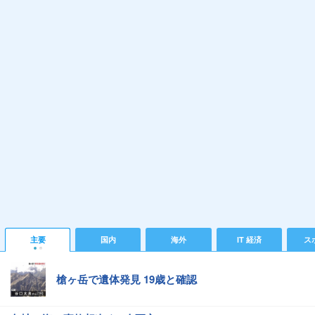
主要
国内
海外
IT 経済
ス
槍ヶ岳で遺体発見 19歳と確認