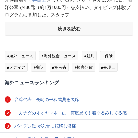
洋公園で480元（約1万1000円）を支払い、ダイビング体験プ
ログラムに参加した。スタッフ
続きを読む
#海外ニュース
#海外総合ニュース
#裁判
#保険
#メディア
#翻訳
#湖南省
#損害賠償
#弁護士
#大水
#中国
海外ニュースランキング
台湾代表、長崎の平和式典を欠席
1
「カナダのオオヤマネコは…何度見ても着ぐるみしてる感じがぬぐえない」中に人間が入ってそうな写真いろいろ
2
バイデン氏 がん骨に転移し激痛
3