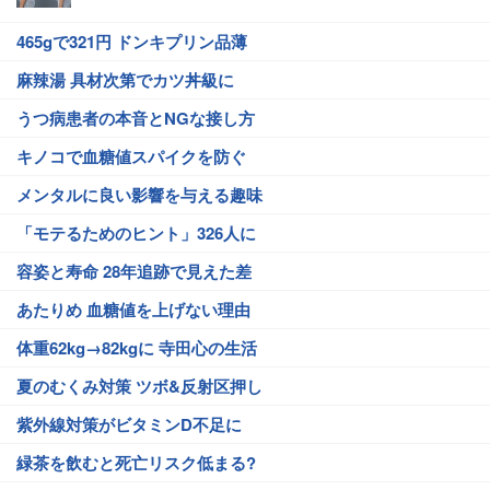
465gで321円 ドンキプリン品薄
麻辣湯 具材次第でカツ丼級に
うつ病患者の本音とNGな接し方
キノコで血糖値スパイクを防ぐ
メンタルに良い影響を与える趣味
「モテるためのヒント」326人に
容姿と寿命 28年追跡で見えた差
あたりめ 血糖値を上げない理由
体重62kg→82kgに 寺田心の生活
夏のむくみ対策 ツボ&反射区押し
紫外線対策がビタミンD不足に
緑茶を飲むと死亡リスク低まる?