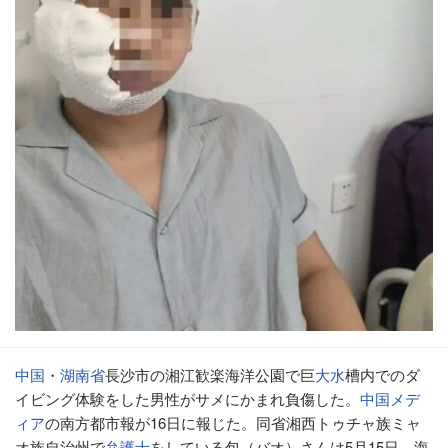
中国
・
湖南省
長沙市の湘江歓楽海洋公園で巨
大水
槽内でのダ
イビング体験をした男性がサメにかまれ負傷した。
中国
メデ
ィア
の南方都市報が16日に報じた。同省湘西トゥチャ族ミャ
オ族自治州で
弁護士
をしている包（バオ）さんは5月15日、海