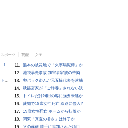
スポーツ
芸能
女子
で誘い出し
11.
熊本の被災地で「火事場泥棒」か
12.
池袋暴走事故 加害者家族の苦悩
岡山県警
13.
卵パック盗んだ元五輪代表を逮捕
14.
秋篠宮家が「ご静養」されない訳
15.
トイレだけ利用の客に強要未遂か
16.
愛知で19歳女性死亡 線路に侵入?
17.
19歳女性死亡 ホームから転落か
18.
関東「真夏の暑さ」は終了か
19.
父の葬儀 勝手に追加された項目