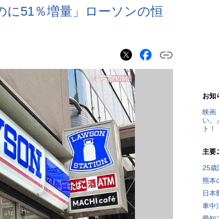
のに51％増量」ローソンの恒
お知
映画
い。
ト！
主要
25
熊本
日本
車中
愛知