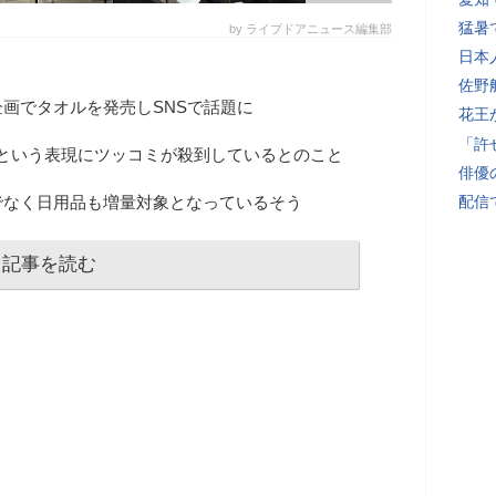
猛暑
by ライブドアニュース編集部
日本
佐野
画でタオルを発売しSNSで話題に
花王
「許
」という表現にツッコミが殺到しているとのこと
俳優
でなく日用品も増量対象となっているそう
配信
記事を読む