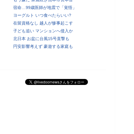
宿命…99歳医師が地震で「覚悟」
ヨーグルト いつ食べたらいい?
在留資格なし 越人が惨事起こす
子ども追い マンションへ侵入か
北日本 お盆に台風15号直撃も
円安影響考えず 豪遊する家庭も