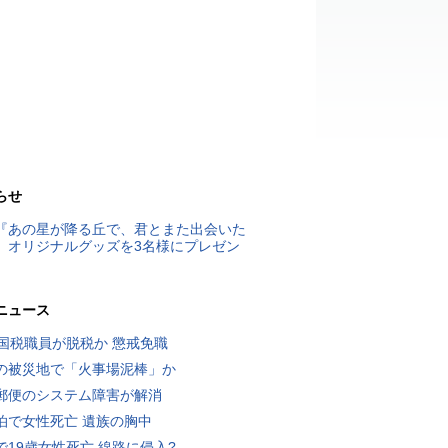
らせ
『あの星が降る丘で、君とまた出会いた
』オリジナルグッズを3名様にプレゼン
ニュース
歳国税職員が脱税か 懲戒免職
の被災地で「火事場泥棒」か
郵便のシステム障害が解消
泊で女性死亡 遺族の胸中
で19歳女性死亡 線路に侵入?