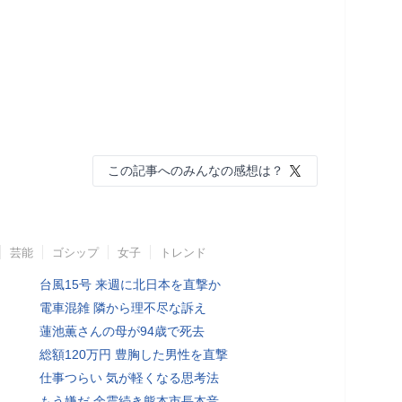
この記事へのみんなの感想は？
芸能
ゴシップ
女子
トレンド
台風15号 来週に北日本を直撃か
電車混雑 隣から理不尽な訴え
蓮池薫さんの母が94歳で死去
総額120万円 豊胸した男性を直撃
仕事つらい 気が軽くなる思考法
もう嫌だ 余震続き熊本市長本音