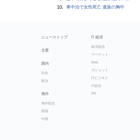
10.
車中泊で女性死亡 遺族の胸中
ニューストップ
IT 経済
経済総合
主要
マーケット
Web
国内
ガジェット
社会
ITビジネス
政治
IT総合
海外
PR
海外総合
韓国
中国