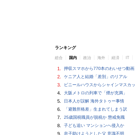
ランキング
総合
国内
政治
海外
経済
IT
1.
押収スマホから770本のわいせつ動画 15歳少女に酒と薬飲ませ性的暴行か 54歳男を再逮捕 「薬もありますよ」とSNS
2.
ケニア人と結婚「差別」のリアル
3.
ビニールハウスからシャインマスカット約200房を盗んだ疑い ネットで販売か 無職の男（42）逮捕 
4.
大阪メトロの列車で「煙が充満」
5.
日本人が誤解 海外タトゥー事情
6.
「避難所格差」生まれてしまう訳
7.
25歳国税職員が脱税か 懲戒免職
8.
子ども追い マンションへ侵入か
9.
息子助けようとした父 意識不明