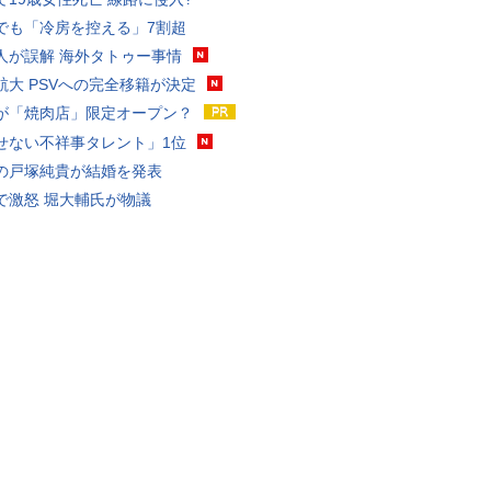
でも「冷房を控える」7割超
人が誤解 海外タトゥー事情
航大 PSVへの完全移籍が決定
が「焼肉店」限定オープン？
せない不祥事タレント」1位
の戸塚純貴が結婚を発表
で激怒 堀大輔氏が物議