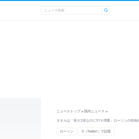
ニューストップ
国内ニュース
>
>
タオルは「長さ2倍なのに51％増量」ローソンの恒例
ローソン
X（Twitter）で話題