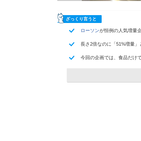
ざっくり言うと
ローソン
が恒例の人気増量企
長さ2倍なのに「51%増量
今回の企画では、食品だけ