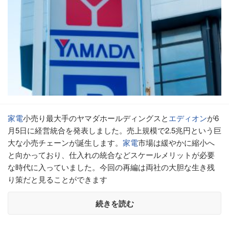
家電
小売り最大手のヤマダホールディングスと
エディオン
が6
月5日に経営統合を発表しました。売上規模で2.5兆円という巨
大な小売チェーンが誕生します。
家電
市場は緩やかに縮小へ
と向かっており、仕入れの統合などスケールメリットが必要
な時代に入っていました。今回の再編は両社の大胆な生き残
り策だと見ることができます
続きを読む