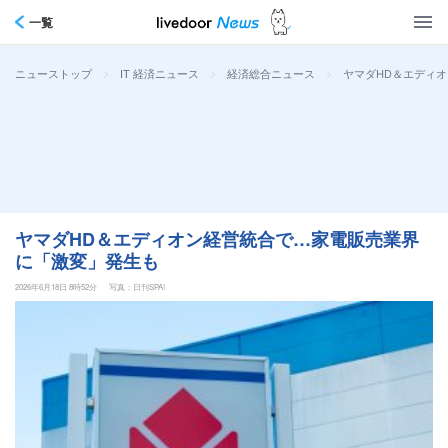
一覧
>
>
>
ヤマダHD＆エディ
ニューストップ
IT 経済ニュース
経済総合ニュース
ヤマダHD＆エディオン経営統合で…家電販売業界
に「激変」発生も
2026年6月18日 8時52分
写真：日刊SPA!