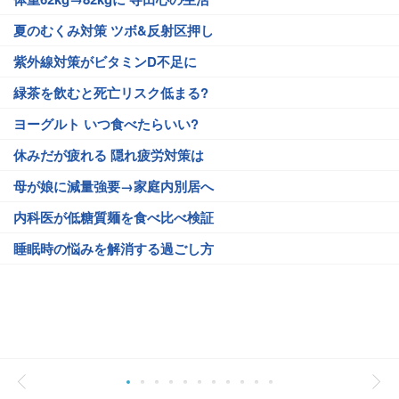
夏のむくみ対策 ツボ&反射区押し
紫外線対策がビタミンD不足に
緑茶を飲むと死亡リスク低まる?
ヨーグルト いつ食べたらいい?
休みだが疲れる 隠れ疲労対策は
母が娘に減量強要→家庭内別居へ
内科医が低糖質麺を食べ比べ検証
睡眠時の悩みを解消する過ごし方