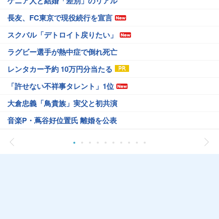
ケニア人と結婚「差別」のリアル
長友、FC東京で現役続行を宣言
スクバル「デトロイト戻りたい」
ラグビー選手が熱中症で倒れ死亡
レンタカー予約 10万円分当たる
「許せない不祥事タレント」1位
大倉忠義「鳥貴族」実父と初共演
音楽P・蔦谷好位置氏 離婚を公表