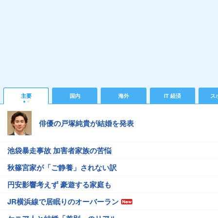
主要
国内
海外
IT 経済
ス
俳優の戸塚純貴が結婚を発表
池袋暴走事故 加害者家族の苦悩
秋篠宮家が「ご静養」されない訳
円安影響考えず 豪遊する家庭も
JR横浜線で居眠りのオーバーラン