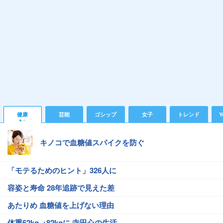
健康
芸能
ゴシップ
女子
トレンド
Y
キノコで血糖値スパイクを防ぐ
「モテるためのヒント」326人に
容姿と寿命 28年追跡で見えた差
あたりめ 血糖値を上げない理由
体重62kg→82kgに 寺田心の生活