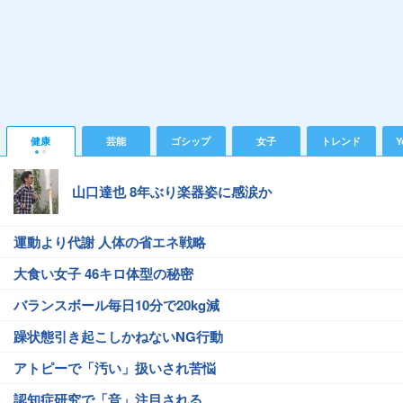
健康
芸能
ゴシップ
女子
トレンド
Y
山口達也 8年ぶり楽器姿に感涙か
運動より代謝 人体の省エネ戦略
大食い女子 46キロ体型の秘密
バランスボール毎日10分で20kg減
躁状態引き起こしかねないNG行動
アトピーで「汚い」扱いされ苦悩
認知症研究で「音」注目される