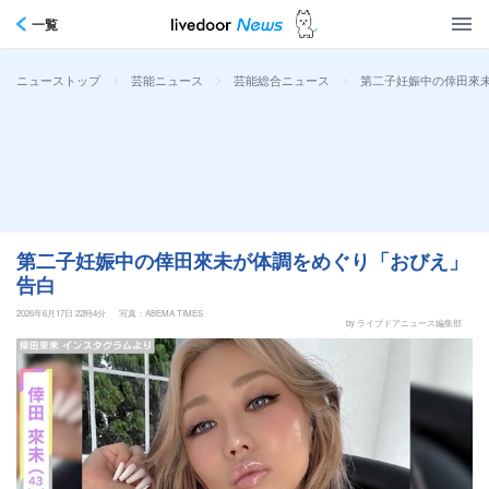
一覧
>
>
>
第二子妊娠中の倖田來
ニューストップ
芸能ニュース
芸能総合ニュース
第二子妊娠中の倖田來未が体調をめぐり「おびえ」
告白
2026年6月17日 22時4分
写真：ABEMA TIMES
by ライブドアニュース編集部