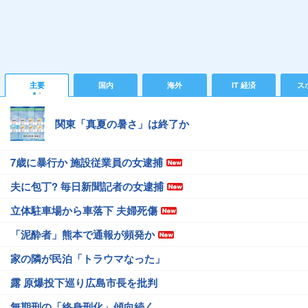
主要
国内
海外
IT 経済
ス
関東「真夏の暑さ」は終了か
7歳に暴行か 施設従業員の女逮捕
夫に包丁? 毎日新聞記者の女逮捕
立体駐車場から車落下 夫婦死傷
「泥酔者」熊本で通報が頻発か
家の隣が民泊「トラウマなった」
露 原爆投下巡り広島市長を批判
無期刑の「終身刑化」傾向続く