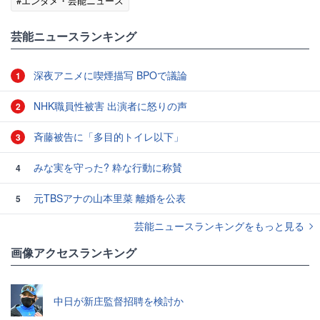
#エンタメ・芸能ニュース
芸能ニュースランキング
深夜アニメに喫煙描写 BPOで議論
1
NHK職員性被害 出演者に怒りの声
2
斉藤被告に「多目的トイレ以下」
3
みな実を守った? 粋な行動に称賛
4
元TBSアナの山本里菜 離婚を公表
5
芸能ニュースランキングをもっと見る
画像アクセスランキング
中日が新庄監督招聘を検討か