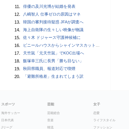
11.
俳優の及川光博が結婚を発表
12.
八嶋智人 仕事ゼロの原因はマネ
13.
韓国の審判接待疑惑 JFAが調査へ
14.
海上自衛隊の生々しい映像が物議
15.
佐々木 ドジャース守護神候補に
16.
ビニールハウスからシャインマスカット約200房を盗んだ疑い ネットで販売か 無職の男（42）逮捕 岡山県警
17.
天竺鼠「元天竺鼠」でKOC出場へ
18.
飯塚幸三氏に長男「勝ち目ない」
19.
秋田県職員、報道対応で喫煙
20.
「避難所格差」生まれてしまう訳
スポーツ
芸能
女子
海外サッカー
芸能総合
恋愛
日本代表
音楽
ライフスタイル
Jリーグ
韓流
ファッション