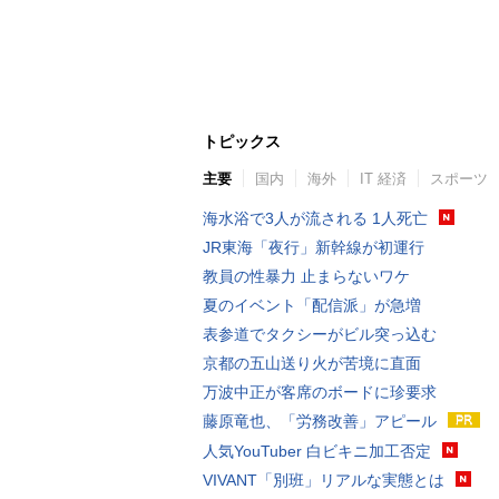
トピックス
主要
国内
海外
IT 経済
スポーツ
海水浴で3人が流される 1人死亡
JR東海「夜行」新幹線が初運行
教員の性暴力 止まらないワケ
夏のイベント「配信派」が急増
表参道でタクシーがビル突っ込む
京都の五山送り火が苦境に直面
万波中正が客席のボードに珍要求
藤原竜也、「労務改善」アピール
人気YouTuber 白ビキニ加工否定
VIVANT「別班」リアルな実態とは