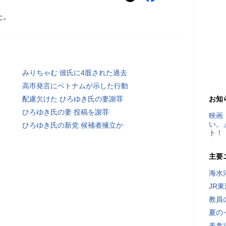
た。
みりちゃむ 彼氏に4股された過去
高市発言にベトナムが示した行動
配慮欠けた ひろゆき氏の妻謝罪
お知
ひろゆき氏の妻 投稿を謝罪
映画
い。
ひろゆき氏の新党 候補者擁立か
ト！
主要
海水
JR
教員
夏の
表参