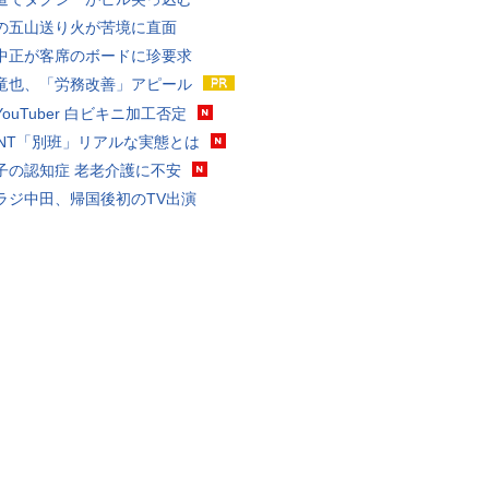
の五山送り火が苦境に直面
中正が客席のボードに珍要求
竜也、「労務改善」アピール
ouTuber 白ビキニ加工否定
VANT「別班」リアルな実態とは
子の認知症 老老介護に不安
ラジ中田、帰国後初のTV出演