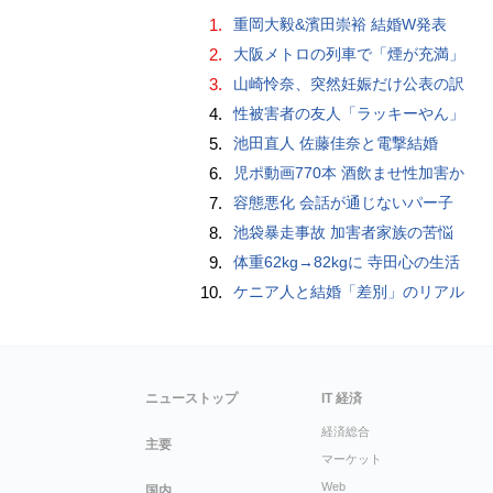
1.
重岡大毅&濱田崇裕 結婚W発表
2.
大阪メトロの列車で「煙が充満」
3.
山崎怜奈、突然妊娠だけ公表の訳
4.
性被害者の友人「ラッキーやん」
5.
池田直人 佐藤佳奈と電撃結婚
6.
児ポ動画770本 酒飲ませ性加害か
7.
容態悪化 会話が通じないパー子
8.
池袋暴走事故 加害者家族の苦悩
9.
体重62kg→82kgに 寺田心の生活
10.
ケニア人と結婚「差別」のリアル
ニューストップ
IT 経済
経済総合
主要
マーケット
Web
国内