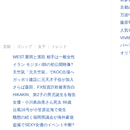
京都
万波
藤原
人気Y
VI
パー
芸能
ゴシップ
女子
トレンド
オリ
WEST.重岡と濱田 相手は一般女性
イラン モジタバ師の初公開映像?
天竺鼠「元天竺鼠」でKOC出場へ
ガッポリ建設に元天才子役が加入
さらば森田、FX投資詐欺被害告白
HIKAKIN、第2子の男児誕生を報告
女優・小川眞由美さん死去 86歳
台風16号が小笠原近海で発生
醜態の続く福岡県議会が海外豪遊
盗撮でSEXY女優のイベント中断?