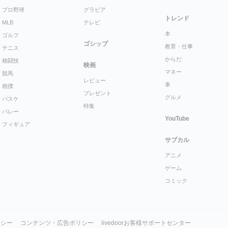
プロ野球
グラビア
トレンド
MLB
テレビ
本
ゴルフ
ゴシップ
教育・仕事
テニス
からだ
格闘技
映画
マネー
競馬
レビュー
車
相撲
プレゼント
グルメ
バスケ
特集
バレー
YouTube
フィギュア
サブカル
アニメ
ゲーム
コミック
リシー
コンテンツ・広告ポリシー
livedoorお客様サポートセンター