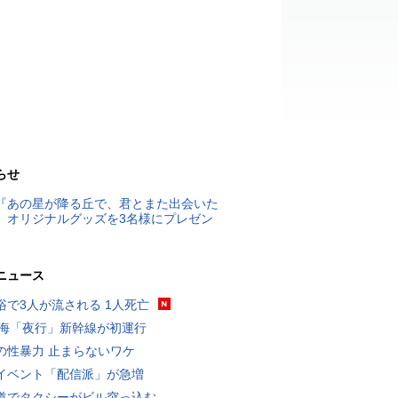
らせ
『あの星が降る丘で、君とまた出会いた
』オリジナルグッズを3名様にプレゼン
ニュース
浴で3人が流される 1人死亡
東海「夜行」新幹線が初運行
の性暴力 止まらないワケ
イベント「配信派」が急増
道でタクシーがビル突っ込む