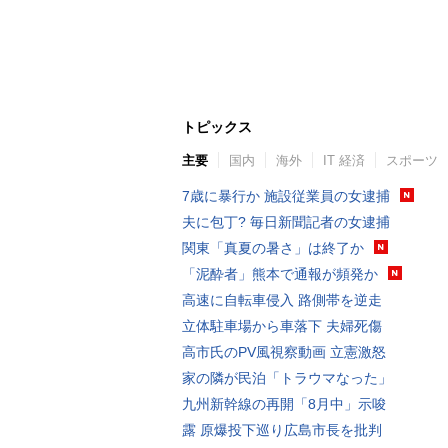
トピックス
主要
国内
海外
IT 経済
スポーツ
7歳に暴行か 施設従業員の女逮捕
夫に包丁? 毎日新聞記者の女逮捕
関東「真夏の暑さ」は終了か
「泥酔者」熊本で通報が頻発か
高速に自転車侵入 路側帯を逆走
立体駐車場から車落下 夫婦死傷
高市氏のPV風視察動画 立憲激怒
家の隣が民泊「トラウマなった」
九州新幹線の再開「8月中」示唆
露 原爆投下巡り広島市長を批判