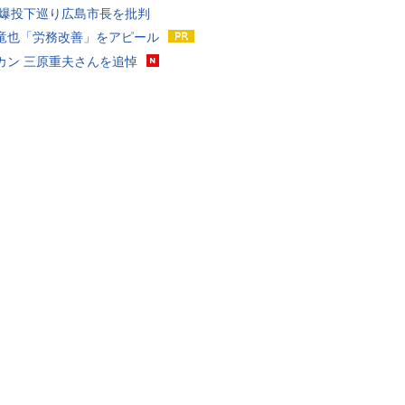
原爆投下巡り広島市長を批判
竜也「労務改善」をアピール
カン 三原重夫さんを追悼