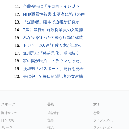
11.
斉藤被告に「多目的トイレ以下」
12.
NHK職員性被害 出演者に怒りの声
13.
「泥酔者」熊本で通報が頻発か
14.
7歳に暴行か 施設従業員の女逮捕
15.
みな実を守った? 粋な行動に称賛
16.
ドジャース6連敗 佐々木が止める
17.
無期刑の「終身刑化」傾向続く
18.
家の隣が民泊「トラウマなった」
19.
茨城県「パスポート」発行を発表
20.
夫に包丁? 毎日新聞記者の女逮捕
スポーツ
芸能
女子
海外サッカー
芸能総合
恋愛
日本代表
音楽
ライフスタイル
Jリーグ
韓流
ファッション