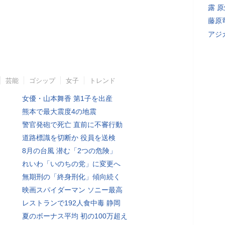
露 
藤原
アジ
芸能
ゴシップ
女子
トレンド
女優・山本舞香 第1子を出産
熊本で最大震度4の地震
警官発砲で死亡 直前に不審行動
道路標識を切断か 役員を送検
8月の台風 潜む「2つの危険」
れいわ「いのちの党」に変更へ
無期刑の「終身刑化」傾向続く
映画スパイダーマン ソニー最高
レストランで192人食中毒 静岡
夏のボーナス平均 初の100万超え