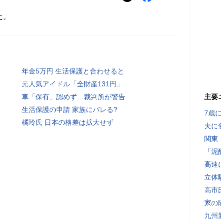
た。
年金5万円 生活保護と合わせると
元人気アイドル「全財産131円」
車「保有」認めず…裁判所が警告
主要
生活保護の申請 家族にバレる?
7歳
橘玲氏 日本の格差は拡大せず
夫に
関東
「泥
高速
立体
高市
家の
九州