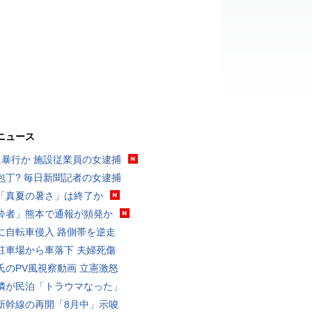
ニュース
に暴行か 施設従業員の女逮捕
包丁? 毎日新聞記者の女逮捕
「真夏の暑さ」は終了か
酔者」熊本で通報が頻発か
に自転車侵入 路側帯を逆走
駐車場から車落下 夫婦死傷
氏のPV風視察動画 立憲激怒
隣が民泊「トラウマなった」
新幹線の再開「8月中」示唆