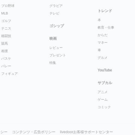
プロ野球
グラビア
トレンド
MLB
テレビ
本
ゴルフ
ゴシップ
教育・仕事
テニス
からだ
格闘技
映画
マネー
競馬
レビュー
車
相撲
プレゼント
グルメ
バスケ
特集
バレー
YouTube
フィギュア
サブカル
アニメ
ゲーム
コミック
リシー
コンテンツ・広告ポリシー
livedoorお客様サポートセンター