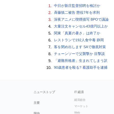
1.
中日が新庄監督招聘を検討か
2.
斉藤慎二被告 懲役7年を求刑
3.
深夜アニメに喫煙描写 BPOで議論
4.
大量注文キャンセル43億円以上か
5.
関東「真夏の暑さ」は終了か
6.
レストランで192人食中毒 静岡
7.
客を閉め出します SAで徹底対策
8.
チェーンソーで父襲撃か 目撃談
9.
「避難所格差」生まれてしまう訳
10.
90歳患者を殴る? 看護助手を逮捕
ニューストップ
IT 経済
経済総合
主要
マーケット
Web
国内