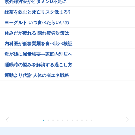
紫外線対策がビタミンD不足に
緑茶を飲むと死亡リスク低まる?
ヨーグルト いつ食べたらいいの
休みだが疲れる 隠れ疲労対策は
内科医が低糖質麺を食べ比べ検証
母が娘に減量強要→家庭内別居へ
睡眠時の悩みを解消する過ごし方
運動より代謝 人体の省エネ戦略