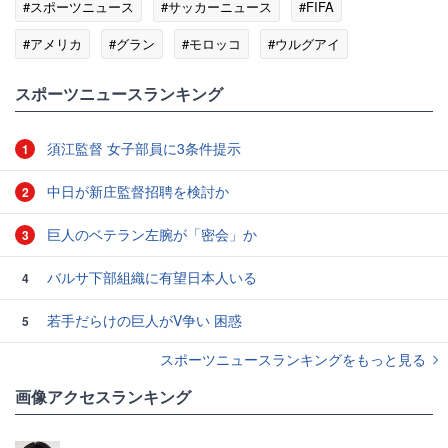
#スポーツニュース
#サッカーニュース
#FIFA
#アメリカ
#グラン
#モロッコ
#ウルグアイ
#セネガル
#ポルトガル
スポーツニュースランキング
須江監督 女子部員に3条件提示
1
中日が新庄監督招聘を検討か
2
巨人のベテラン左腕が「密会」か
3
バルサ下部組織に有望日本人いる
4
若手だらけの巨人がV争い 困惑
5
スポーツニュースランキングをもっと見る
画像アクセスランキング