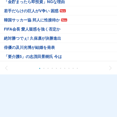
「金貯まったら即投資」NGな理由
若手だらけの巨人がV争い 困惑
韓国サッカー協 邦人に性接待か
FIFA会長 愛人疑惑を強く否定か
絶対勝つでぇ! 久保凛が決勝進出
俳優の及川光博が結婚を発表
「要介護5」の志茂田景樹氏 今は