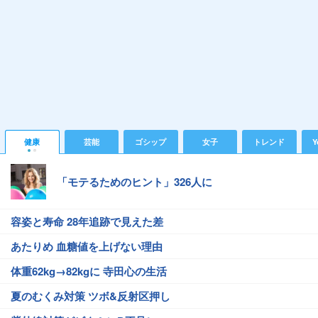
健康
芸能
ゴシップ
女子
トレンド
Y
「モテるためのヒント」326人に
容姿と寿命 28年追跡で見えた差
あたりめ 血糖値を上げない理由
体重62kg→82kgに 寺田心の生活
夏のむくみ対策 ツボ&反射区押し