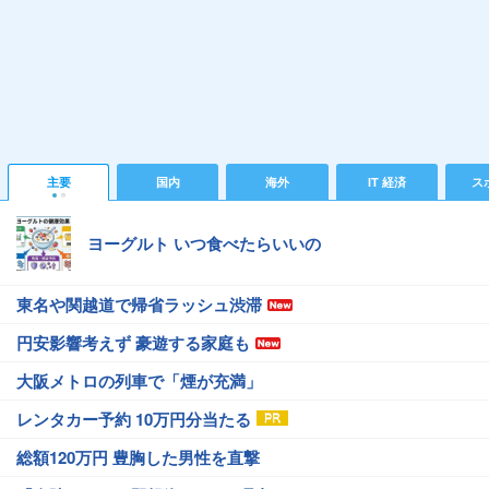
主要
国内
海外
IT 経済
ス
ヨーグルト いつ食べたらいいの
東名や関越道で帰省ラッシュ渋滞
円安影響考えず 豪遊する家庭も
大阪メトロの列車で「煙が充満」
レンタカー予約 10万円分当たる
総額120万円 豊胸した男性を直撃