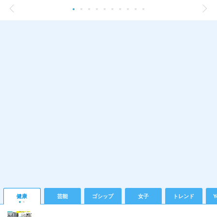
健康
芸能
ゴシップ
女子
トレンド
Y