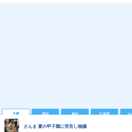
主要
国内
海外
IT 経済
ス
さんま 夏の甲子園に苦言し物議