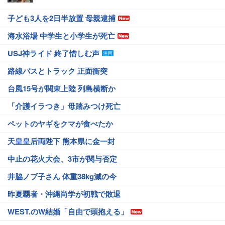
子ども3人を2日半放置 母親逮捕
海水浴場 中学生と小学生が死亡
USJ神ライド 終了惜しむ声
路線バスとトラック 正面衝突
台風15号が関東上陸 列島横断か
「介護イラつき」母踏みつけ死亡
ペットのヤギをクマが食べたか
天皇皇后両陛下 熊本県に金一封
中止の花火大会、3市が関与否定
井脇ノブ子さん 体重38kg減の今
昨夏覇者・沖縄尚学が初戦で敗退
WEST.のW結婚「自由で頭抱える」