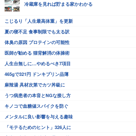
冷蔵庫を見れば貯まる家かわかる
こじるり「人生最高体重」を更新
夏の寝不足 食事制限でも太る訳
体臭の原因 プロテインの可能性
医師が勧める 猫背解消の体操術
人生台無しに…やめるべき7項目
465gで321円 ドンキプリン品薄
麻辣湯 具材次第でカツ丼級に
うつ病患者の本音とNGな接し方
キノコで血糖値スパイクを防ぐ
メンタルに良い影響を与える趣味
「モテるためのヒント」326人に