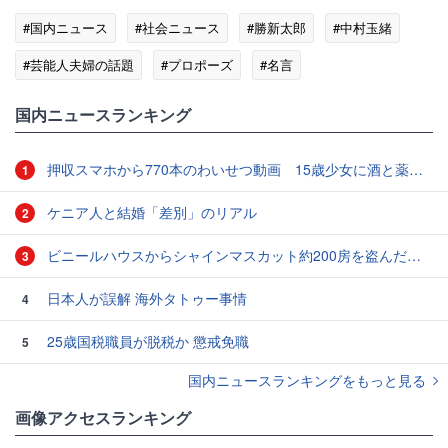
#国内ニュース
#社会ニュース
#勝新太郎
#中村玉緒
#芸能人夫婦の話題
#プロポーズ
#名言
国内ニュースランキング
押収スマホから770本のわいせつ動画 15歳少女に酒と薬飲ませ性的暴行か 54歳男を再逮捕 「薬もありますよ」とSNSで誘い出し
1
ケニア人と結婚「差別」のリアル
2
ビニールハウスからシャインマスカット約200房を盗んだ疑い ネットで販売か 無職の男（42）逮捕 岡山県警
3
日本人が誤解 海外タトゥー事情
4
25歳国税職員が脱税か 懲戒免職
5
国内ニュースランキングをもっと見る
画像アクセスランキング