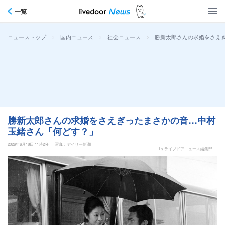
一覧
>
>
>
勝新太郎さんの求婚をさえ
ニューストップ
国内ニュース
社会ニュース
勝新太郎さんの求婚をさえぎったまさかの音…中村
玉緒さん「何どす？」
2026年6月18日 11時2分
写真：デイリー新潮
by ライブドアニュース編集部