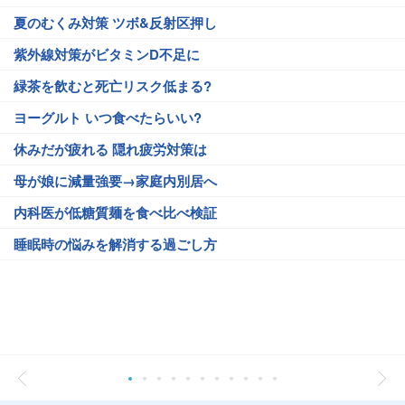
夏のむくみ対策 ツボ&反射区押し
紫外線対策がビタミンD不足に
緑茶を飲むと死亡リスク低まる?
ヨーグルト いつ食べたらいい?
休みだが疲れる 隠れ疲労対策は
母が娘に減量強要→家庭内別居へ
内科医が低糖質麺を食べ比べ検証
睡眠時の悩みを解消する過ごし方