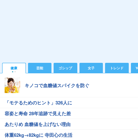
健康
芸能
ゴシップ
女子
トレンド
Y
キノコで血糖値スパイクを防ぐ
「モテるためのヒント」326人に
容姿と寿命 28年追跡で見えた差
あたりめ 血糖値を上げない理由
体重62kg→82kgに 寺田心の生活