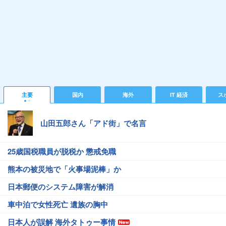
主要
国内
海外
IT 経済
ス
山田五郎さん「アド街」で名言
25歳国税職員が脱税か 懲戒免職
熊本の被災地で「火事場泥棒」か
日本郵便のシステム障害が解消
車中泊で女性死亡 遺族の胸中
日本人が誤解 海外タトゥー事情