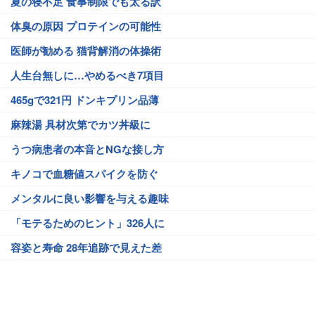
夏の寝不足 食事制限でも太る訳
体臭の原因 プロテインの可能性
医師が勧める 猫背解消の体操術
人生台無しに…やめるべき7項目
465gで321円 ドンキプリン品薄
麻辣湯 具材次第でカツ丼級に
うつ病患者の本音とNGな接し方
キノコで血糖値スパイクを防ぐ
メンタルに良い影響を与える趣味
「モテるためのヒント」326人に
容姿と寿命 28年追跡で見えた差