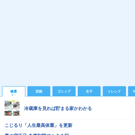
健康
芸能
ゴシップ
女子
トレンド
Y
冷蔵庫を見れば貯まる家かわかる
こじるり「人生最高体重」を更新