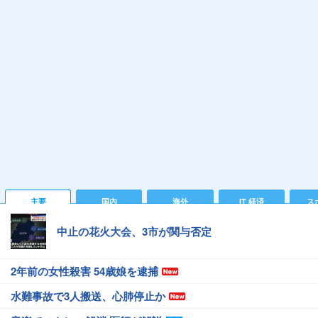
主要
国内
海外
IT 経済
ス
中止の花火大会、3市が関与否定
2年前の女性殺害 54歳娘を逮捕
水難事故で3人搬送、心肺停止か