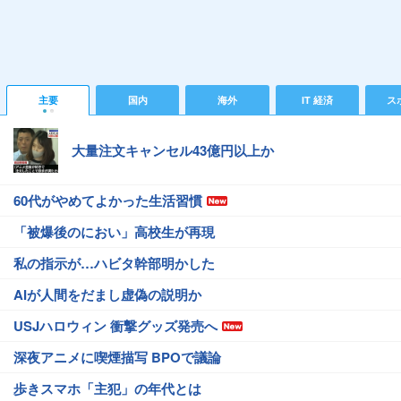
主要
国内
海外
IT 経済
ス
大量注文キャンセル43億円以上か
60代がやめてよかった生活習慣
「被爆後のにおい」高校生が再現
私の指示が…ハビタ幹部明かした
AIが人間をだまし虚偽の説明か
USJハロウィン 衝撃グッズ発売へ
深夜アニメに喫煙描写 BPOで議論
歩きスマホ「主犯」の年代とは