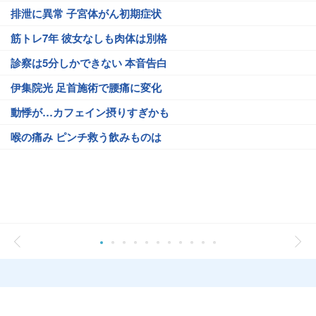
排泄に異常 子宮体がん初期症状
筋トレ7年 彼女なしも肉体は別格
診察は5分しかできない 本音告白
伊集院光 足首施術で腰痛に変化
動悸が…カフェイン摂りすぎかも
喉の痛み ピンチ救う飲みものは