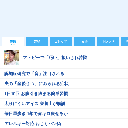
健康
芸能
ゴシップ
女子
トレンド
Y
アトピーで「汚い」扱いされ苦悩
認知症研究で「音」注目される
夫の「産後うつ」にみられる症状
1日10回 お腹引き締まる簡単習慣
太りにくいアイス 栄養士が解説
毎日早歩き 1年で何キロ痩せるか
アレルギー対応 ねじりパン術