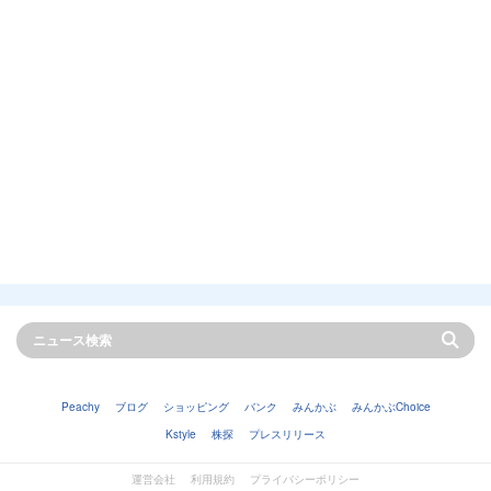
Peachy
ブログ
ショッピング
バンク
みんかぶ
みんかぶChoice
Kstyle
株探
プレスリリース
運営会社
利用規約
プライバシーポリシー