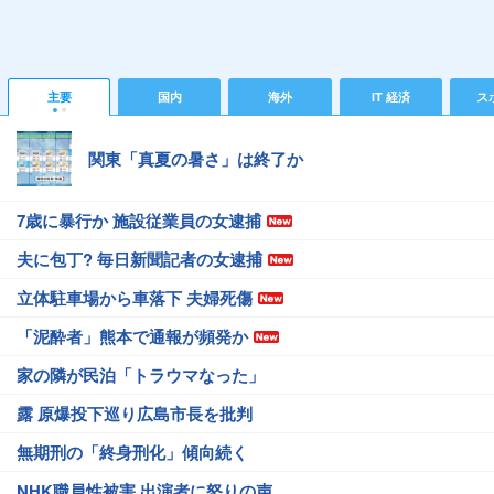
主要
国内
海外
IT 経済
ス
関東「真夏の暑さ」は終了か
7歳に暴行か 施設従業員の女逮捕
夫に包丁? 毎日新聞記者の女逮捕
立体駐車場から車落下 夫婦死傷
「泥酔者」熊本で通報が頻発か
家の隣が民泊「トラウマなった」
露 原爆投下巡り広島市長を批判
無期刑の「終身刑化」傾向続く
NHK職員性被害 出演者に怒りの声