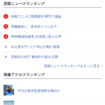
#エンタメ・芸能ニュース
芸能ニュースランキング
深夜アニメに喫煙描写 BPOで議論
1
斉藤被告に「多目的トイレ以下」
2
NHK職員性被害 出演者に怒りの声
3
みな実を守った? 粋な行動に称賛
4
高校生の信子 勉強中の姿を公開
5
芸能ニュースランキングをもっと見る
画像アクセスランキング
中日が新庄監督招聘を検討か