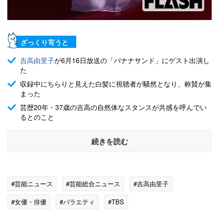
ざっくり言うと
吉高由里子
が6月16日放送の「バナナサンド」にゲスト出演し
た
収録中にちらりと見えた白髪に視聴者が騒然となり、称賛が集
まった
芸歴20年・37歳の吉高の自然体なスタンスが共感を呼んでい
るとのこと
続きを読む
#芸能ニュース
#芸能総合ニュース
#吉高由里子
#女優・俳優
#バラエティ
#TBS