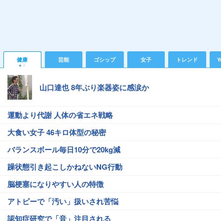
健康
芸能
ゴシップ
女子
トレンド
Y
山口達也 8年ぶり楽器姿に感涙か
運動より代謝 人体の省エネ戦略
大食い女子 46キロ体型の秘密
バランスボール毎日10分で20kg減
躁状態引き起こしかねないNG行動
脳梗塞になりやすい人の特徴
アトピーで「汚い」扱いされ苦悩
認知症研究で「音」注目される