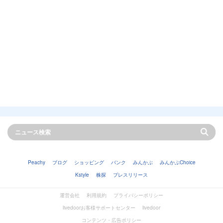
Peachy
ブログ
ショッピング
バンク
みんかぶ
みんかぶChoice
Kstyle
株探
プレスリリース
運営会社
利用規約
プライバシーポリシー
livedoorお客様サポートセンター
livedoor
コンテンツ・広告ポリシー