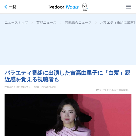
一覧
>
>
>
バラエティ番組に出演
ニューストップ
芸能ニュース
芸能総合ニュース
バラエティ番組に出演した吉高由里子に「白髪」親
近感を覚える視聴者も
2026年6月17日 15時30分
写真：Smart FLASH
by ライブドアニュース編集部