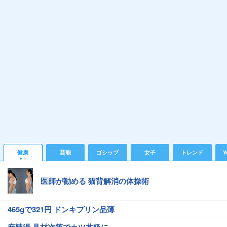
健康
芸能
ゴシップ
女子
トレンド
Y
医師が勧める 猫背解消の体操術
465gで321円 ドンキプリン品薄