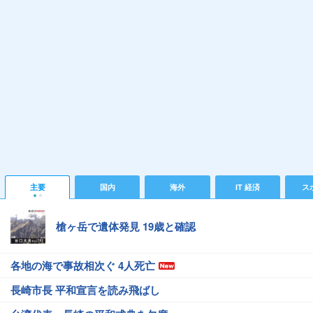
主要
国内
海外
IT 経済
ス
槍ヶ岳で遺体発見 19歳と確認
各地の海で事故相次ぐ 4人死亡
長崎市長 平和宣言を読み飛ばし