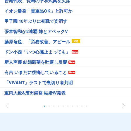
台湾代表、長崎の平和式典を欠席
イオン爆発「貴重品OK」と許可か
甲子園 10年ぶりに初戦で姿消す
張本智和が2連覇 妹とアベックV
藤原竜也、「労務改善」アピール
ドン小西「いつ心臓止まっても」
新人声優 結婚願望を吐露し反響
有吉 いまだに後悔していること
「VIVANT」ラストで裏切り者判明
重岡大毅&濱田崇裕 結婚W発表