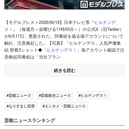
【モデルプレス＝2026/06/18】日本テレビ系『
ヒルナンデ
ス！
』（毎週月～金曜ひる11時55分～）の公式X（旧Twitter）
が6月17日、更新された。同番組を偽る偽アカウントについて
触れ、注意喚起した。【写真】「ヒルナンデス」人気声優集
結 密着3ショット◆「
ヒルナンデス！
」偽アカウント確認で注
意喚起同番組は「当社ブラン
続きを読む
#芸能ニュース
#芸能総合ニュース
#ヒルナンデス！
#なりすまし犯罪
#エンタメ・芸能ニュース
芸能ニュースランキング