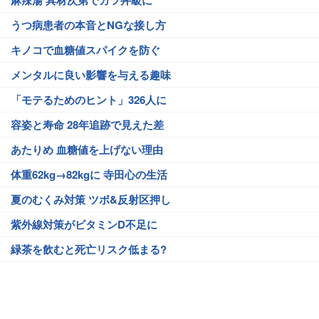
麻辣湯 具材次第でカツ丼級に
うつ病患者の本音とNGな接し方
キノコで血糖値スパイクを防ぐ
メンタルに良い影響を与える趣味
「モテるためのヒント」326人に
容姿と寿命 28年追跡で見えた差
あたりめ 血糖値を上げない理由
体重62kg→82kgに 寺田心の生活
夏のむくみ対策 ツボ&反射区押し
紫外線対策がビタミンD不足に
緑茶を飲むと死亡リスク低まる?