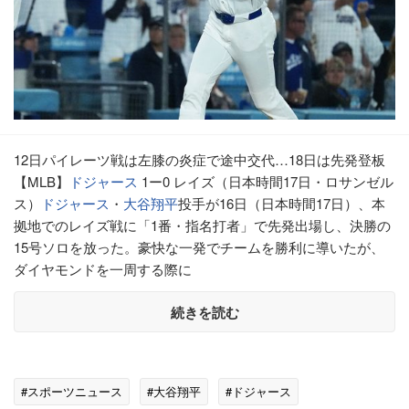
12日パイレーツ戦は左膝の炎症で途中交代…18日は先発登板
【MLB】
ドジャース
1ー0 レイズ（日本時間17日・ロサンゼル
ス）
ドジャース
・
大谷翔平
投手が16日（日本時間17日）、本
拠地でのレイズ戦に「1番・指名打者」で先発出場し、決勝の
15号ソロを放った。豪快な一発でチームを勝利に導いたが、
ダイヤモンドを一周する際に
続きを読む
#スポーツニュース
#大谷翔平
#ドジャース