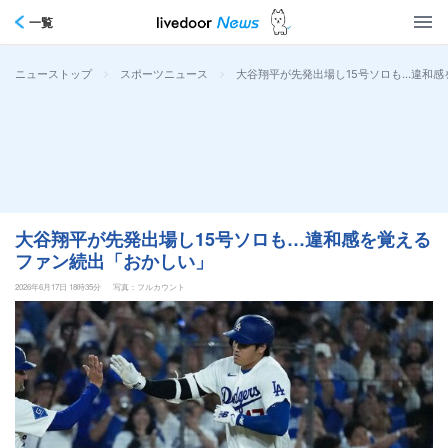
一覧
>
>
大谷翔平が先発出場し15号ソロも…違和
ニューストップ
スポーツニュース
大谷翔平が先発出場し15号ソロも…違和感を覚える
ファン続出「おかしい」
2026年6月17日 18時35分
写真：フルカウント