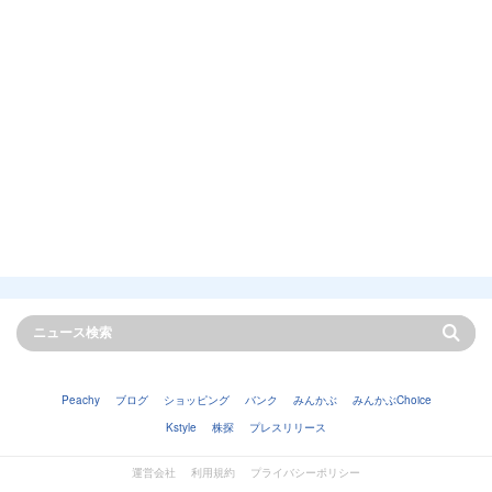
Peachy
ブログ
ショッピング
バンク
みんかぶ
みんかぶChoice
Kstyle
株探
プレスリリース
運営会社
利用規約
プライバシーポリシー