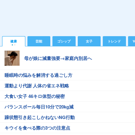
健康
芸能
ゴシップ
女子
トレンド
Y
母が娘に減量強要→家庭内別居へ
睡眠時の悩みを解消する過ごし方
運動より代謝 人体の省エネ戦略
大食い女子 46キロ体型の秘密
バランスボール毎日10分で20kg減
躁状態引き起こしかねないNG行動
キウイを食べる際の3つの注意点