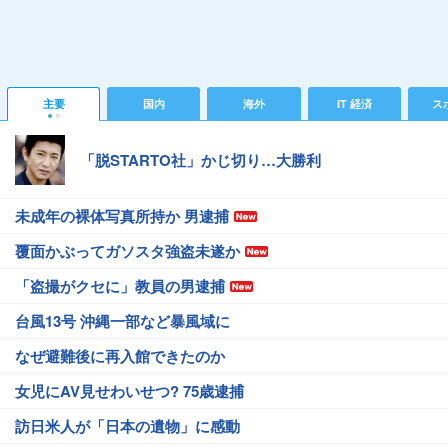
主要
国内
海外
IT 経済
ス
「脱STARTO社」かじ切り…大勝利
未成年の裸体写真所持か 男逮捕
覆面かぶってガソスタ強盗未遂か
「盗撮がクセに」教員の男逮捕
台風13号 沖縄一部など暴風域に
なぜ避難後に再入館できたのか
女児にAV見せわいせつ? 75歳逮捕
訪日米人が「日本の遺物」に感動