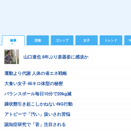
健康
芸能
ゴシップ
女子
トレンド
Y
山口達也 8年ぶり楽器姿に感涙か
運動より代謝 人体の省エネ戦略
大食い女子 46キロ体型の秘密
バランスボール毎日10分で20kg減
躁状態引き起こしかねないNG行動
アトピーで「汚い」扱いされ苦悩
認知症研究で「音」注目される