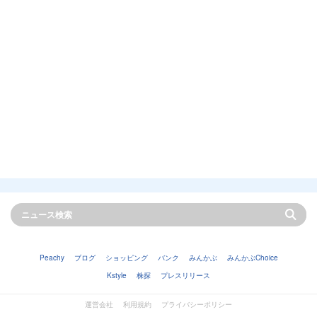
Peachy
ブログ
ショッピング
バンク
みんかぶ
みんかぶChoice
Kstyle
株探
プレスリリース
運営会社
利用規約
プライバシーポリシー