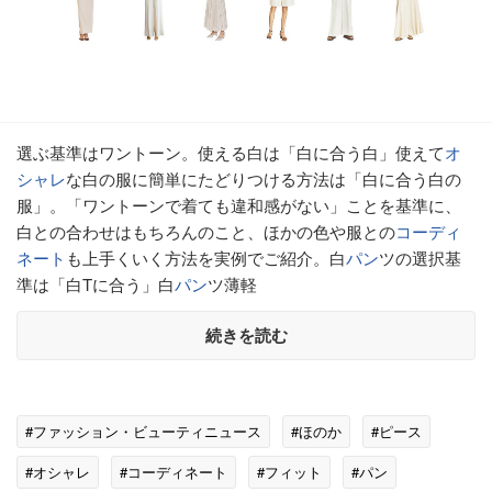
選ぶ基準はワントーン。使える白は「白に合う白」使えて
オ
シャレ
な白の服に簡単にたどりつける方法は「白に合う白の
服」。「ワントーンで着ても違和感がない」ことを基準に、
白との合わせはもちろんのこと、ほかの色や服との
コーディ
ネート
も上手くいく方法を実例でご紹介。白
パン
ツの選択基
準は「白Tに合う」白
パン
ツ薄軽
続きを読む
#ファッション・ビューティニュース
#ほのか
#ピース
#オシャレ
#コーディネート
#フィット
#パン