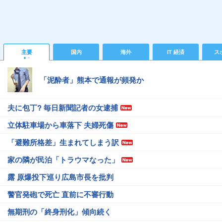
主要
国内
海外
IT 経済
ス
「泥酔者」熊本で通報が頻発か
夫に包丁? 毎日新聞記者の女逮捕
立体駐車場から車落下 夫婦死傷
「避難所格差」生まれてしまう訳
家の隣が民泊「トラウマなった」
露 原爆投下巡り広島市長を批判
警官発砲で死亡 直前に不審行動
無期刑の「終身刑化」傾向続く