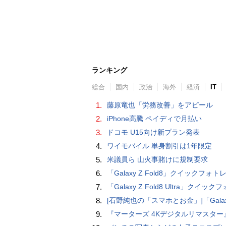
ランキング
総合
国内
政治
海外
経済
IT
1.
藤原竜也「労務改善」をアピール
2.
iPhone高騰 ペイディで月払い
3.
ドコモ U15向け新プラン発表
4.
ワイモバイル 単身割引は1年限定
5.
米議員ら 山火事賭けに規制要求
6.
「Galaxy Z Fold8」クイックフォトレビ
7.
「Galaxy Z Fold8 Ultra」クイックフォトレ
8.
[石野純也の「スマホとお金」]「Galaxy Z Fold7／Flip7」発表、注目したいソフトバンクの
9.
『マーターズ 4Kデジタルリマスター』オールナイト上映、鬼畜な併映作品が決定 全部観たら“生還証”をプレゼント［