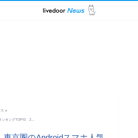
ース
>
気ランキングTOP10 2…
強い 東京圏のAndroidスマホ人気