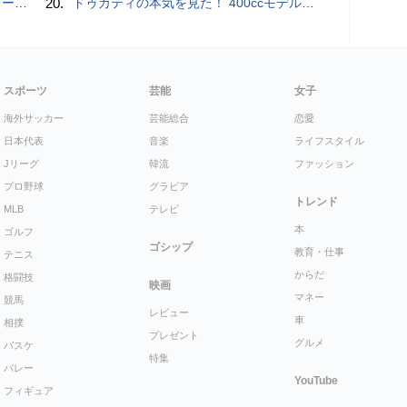
rts」
20.
ドゥカティの本気を見た！ 400ccモデル「スクランブラー Sixty2」の魅力とは？
スポーツ
芸能
女子
海外サッカー
芸能総合
恋愛
日本代表
音楽
ライフスタイル
Jリーグ
韓流
ファッション
プロ野球
グラビア
トレンド
MLB
テレビ
本
ゴルフ
ゴシップ
教育・仕事
テニス
からだ
格闘技
映画
マネー
競馬
レビュー
車
相撲
プレゼント
グルメ
バスケ
特集
バレー
YouTube
フィギュア