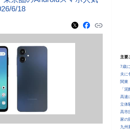
/6/18
主要
7歳
夫に
関東
「泥
高速
立体
高市
家の
九州