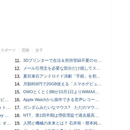
スポーツ
芸能
女子
11.
3Dプリンターで合法＆所持登録不要のセミオートマチック銃を自作、発砲試験にも成功した猛者が登場
12.
メール引用文を必要な部分だけ残してスッキリ返信するiPhoneメールの便利技：iPhone Tips
13.
夏目漱石アンドロイド演劇「手紙」を初上演！平田オリザ氏の作・演出、二松学舎大学で
14.
月額858円で20GB使える「スマホデビュープラン U15」ドコモが提供、ahamoも割引になる親子割も
15.
GMOとくとくBBが10月1日よりWiMAXなど月額605円値上げ！全6種の重要変更を徹底解説
ュー
16.
​Apple Watchから操作できる音声レコーダMeta Recorder、録音レベル調整も対応
ビュー
17.
ガンダムみたいなマウス? ただのマウスとは違うのだよ1944通りの形状に変更できる驚異のマウス
価格攻勢
18.
NTT、第1四半期は増収増益で過去最高 IOWNや分散GPUの取り組みを説明
ホラー通信］
19.
人間と機械の未来とは？ 石井裕・暦本純一・稲見昌彦らHCI研究者が集うトークイヴェント：2016/1/31に開催