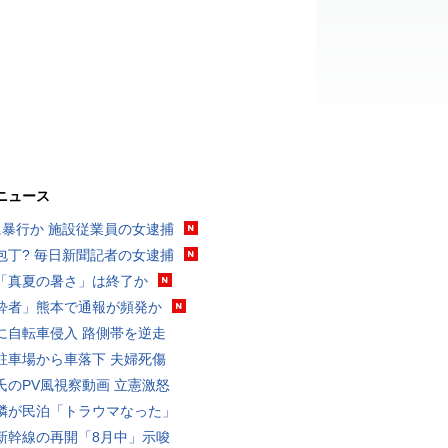
ニュース
に暴行か 施設従業員の女逮捕
包丁? 毎日新聞記者の女逮捕
「真夏の暑さ」は終了か
酔者」熊本で通報が頻発か
に自転車侵入 路側帯を逆走
駐車場から車落下 夫婦死傷
氏のPV風視察動画 立憲激怒
隣が民泊「トラウマなった」
新幹線の再開「8月中」示唆