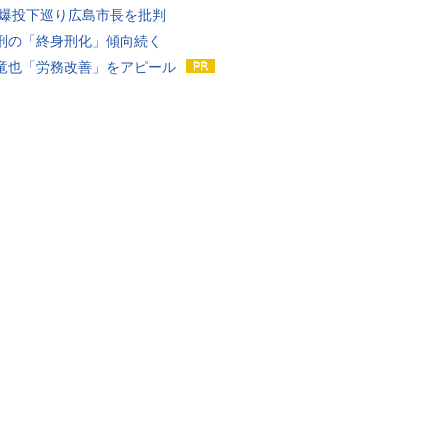
原爆投下巡り広島市長を批判
刑の「終身刑化」傾向続く
竜也「労務改善」をアピール