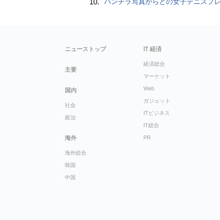
10.
パンチラ写真からどの女子テニスプレーヤーのものなのか当てるクイズ「Tennis Upski
ニューストップ
IT 経済
経済総合
主要
マーケット
Web
国内
ガジェット
社会
ITビジネス
政治
IT総合
海外
PR
海外総合
韓国
中国