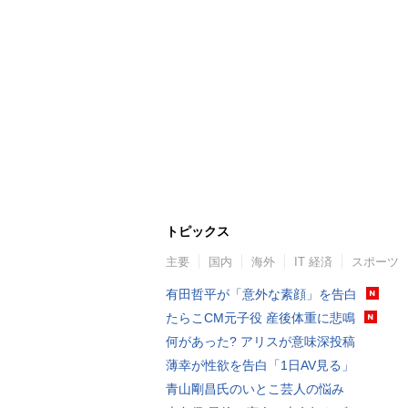
トピックス
主要
国内
海外
IT 経済
スポーツ
有田哲平が「意外な素顔」を告白
たらこCM元子役 産後体重に悲鳴
何があった? アリスが意味深投稿
薄幸が性欲を告白「1日AV見る」
青山剛昌氏のいとこ芸人の悩み