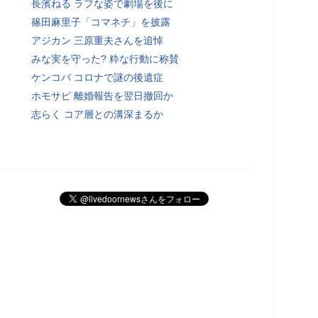
長濱ねる ラフな姿で劇場を後に
篠田麻里子「コマネチ」を披露
アジカン 三原重夫さんを追悼
みな実を守った? 粋な行動に称賛
ケンコバ コロナで謎の後遺症
ホモサピ 離婚報告を翌日撤回か
志らく コア層との溝深まるか