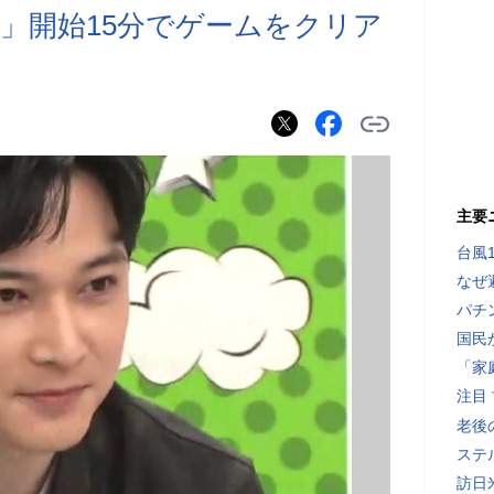
」開始15分でゲームをクリア
主要
台風
なぜ
パチ
国民
「家
注目
老後
ステ
訪日