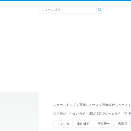
ニューストップ
芸能ニュース
芸能総合ニュース
>
>
>
吉沢亮が「かまいガチ」開始15分でゲームをクリア 
マユリカ
山内健司
濱家隆一
吉沢亮
バラエティ