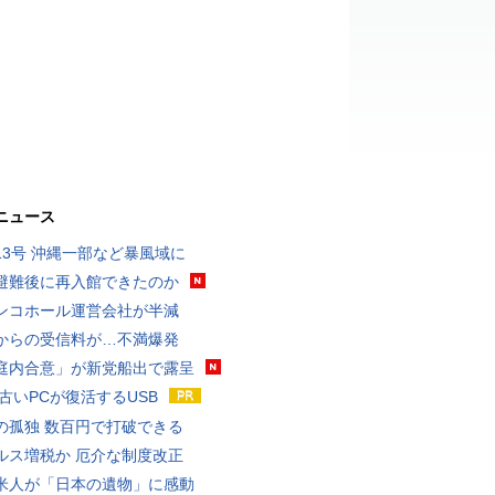
ニュース
13号 沖縄一部など暴風域に
避難後に再入館できたのか
ンコホール運営会社が半減
からの受信料が…不満爆発
庭内合意」が新党船出で露呈
 古いPCが復活するUSB
の孤独 数百円で打破できる
ルス増税か 厄介な制度改正
米人が「日本の遺物」に感動