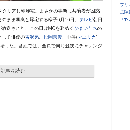
プリ
ムをクリアし即帰宅。まさかの事態に共演者が困惑
広陵
のまま颯爽と帰宅する様子6月16日、
テレビ
朝日
「T
が放送された。この日はMCを務める
かまいたち
の
として俳優の
吉沢亮
、
松岡茉優
、中谷(
マユリカ
)
登場した。番組では、全員で同じ競技にチャレンジ
記事を読む