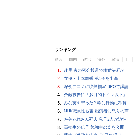
ランキング
総合
国内
政治
海外
経済
IT
1.
趣里 夫の密会報道で離婚決断か
2.
女優・山本舞香 第1子を出産
3.
深夜アニメに喫煙描写 BPOで議論
4.
斉藤被告に「多目的トイレ以下」
5.
みな実を守った? 粋な行動に称賛
6.
NHK職員性被害 出演者に怒りの声
7.
寿美花代さん死去 息子2人が追悼
8.
高校生の信子 勉強中の姿を公開