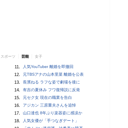
スポーツ
芸能
女子
11.
人気YouTuber 離婚を即撤回
12.
元TBSアナの山本里菜 離婚を公表
13.
長濱ねる ラフな姿で劇場を後に
14.
有吉の夏休み フワ復帰説に反発
15.
元セク女 現在の職業を告白
16.
アジカン 三原重夫さんを追悼
17.
山口達也 8年ぶり楽器姿に感涙か
18.
人気女優が「手つなぎデート」