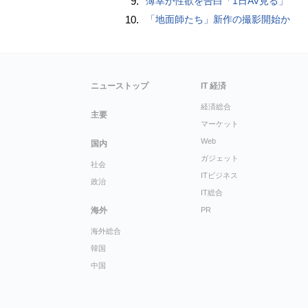
9.
薄幸が性欲を告白「1日AV見る」
10.
「地面師たち」新作の撮影開始か
ニューストップ
IT 経済
経済総合
主要
マーケット
Web
国内
ガジェット
社会
ITビジネス
政治
IT総合
海外
PR
海外総合
韓国
中国