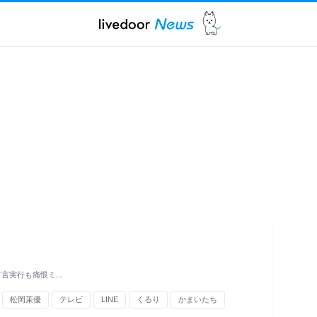
有言実行も痛恨ミ…
松岡茉優
テレビ
LINE
くるり
かまいたち