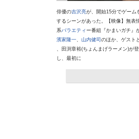
俳優の
吉沢亮
が、開始15分でゲー
するシーンがあった。【映像】無表情
系
バラエティ
ー番組『かまいガチ』
濱家隆一
、
山内健司
のほか、ゲスト
、田渕章裕(ちょんまげラーメン)が
し、最初に