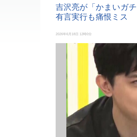
吉沢亮が「かまいガチ
有言実行も痛恨ミス
2026年6月18日 12時0分