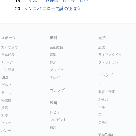
19.
「すんごい過保護」辻希美に賛否
20.
ケンコバ コロナで謎の後遺症
スポーツ
芸能
女子
海外サッカー
芸能総合
恋愛
日本代表
音楽
ライフスタイル
Jリーグ
韓流
ファッション
プロ野球
グラビア
トレンド
MLB
テレビ
本
ゴルフ
ゴシップ
教育・仕事
テニス
からだ
格闘技
映画
マネー
競馬
レビュー
車
相撲
プレゼント
グルメ
バスケ
特集
バレー
YouTube