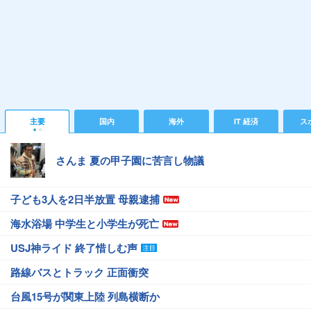
主要
国内
海外
IT 経済
ス
さんま 夏の甲子園に苦言し物議
子ども3人を2日半放置 母親逮捕
海水浴場 中学生と小学生が死亡
USJ神ライド 終了惜しむ声
路線バスとトラック 正面衝突
台風15号が関東上陸 列島横断か