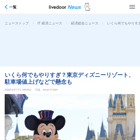
一覧
>
>
>
いくら何でもやりす
ニューストップ
IT 経済ニュース
経済総合ニュース
いくら何でもやりすぎ？東京ディズニーリゾート、
駐車場値上げなどで懸念も
2026年6月17日 14時40分
写真：Smart FLASH