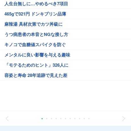
人生台無しに…やめるべき7項目
465gで321円 ドンキプリン品薄
麻辣湯 具材次第でカツ丼級に
うつ病患者の本音とNGな接し方
キノコで血糖値スパイクを防ぐ
メンタルに良い影響を与える趣味
「モテるためのヒント」326人に
容姿と寿命 28年追跡で見えた差