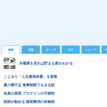
健康
芸能
ゴシップ
女子
トレンド
Y
冷蔵庫を見れば貯まる家かわかる
こじるり「人生最高体重」を更新
夏の寝不足 食事制限でも太る訳
体臭の原因 プロテインの可能性
医師が勧める 猫背解消の体操術