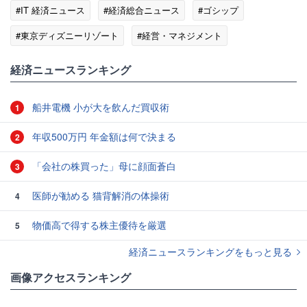
#IT 経済ニュース
#経済総合ニュース
#ゴシップ
#東京ディズニーリゾート
#経営・マネジメント
#企業・ビジネスニュース
経済ニュースランキング
船井電機 小が大を飲んだ買収術
1
年収500万円 年金額は何で決まる
2
「会社の株買った」母に顔面蒼白
3
医師が勧める 猫背解消の体操術
4
物価高で得する株主優待を厳選
5
経済ニュースランキングをもっと見る
画像アクセスランキング