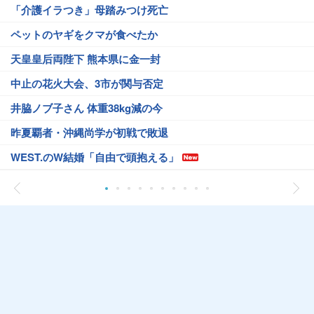
「介護イラつき」母踏みつけ死亡
ペットのヤギをクマが食べたか
天皇皇后両陛下 熊本県に金一封
中止の花火大会、3市が関与否定
井脇ノブ子さん 体重38kg減の今
昨夏覇者・沖縄尚学が初戦で敗退
WEST.のW結婚「自由で頭抱える」