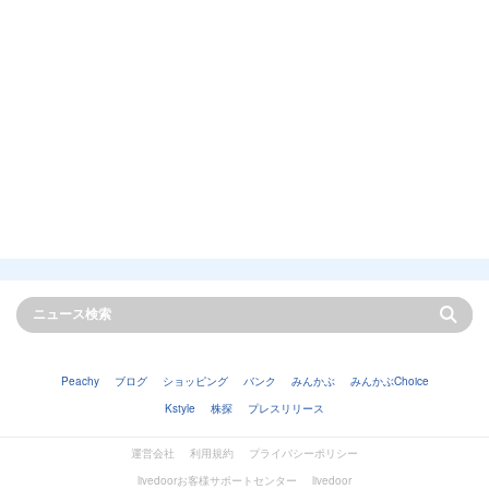
Peachy
ブログ
ショッピング
バンク
みんかぶ
みんかぶChoice
Kstyle
株探
プレスリリース
運営会社
利用規約
プライバシーポリシー
livedoorお客様サポートセンター
livedoor