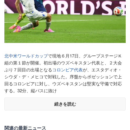
北中米ワールドカップ
で現地６月17日、グループステージＫ
組の第１節が開催。初出場のウズベキスタン代表と、２大会
ぶり７回目の出場となる
コロンビア代表
が、エスタディオ・
シウダ・デ・メヒコで対戦した。序盤からポゼッションで上
回るコロンビアに対し、ウズベキスタンは堅実な守備で対応
する。32分、縦パスに抜け
続きを読む
関連の最新ニュース