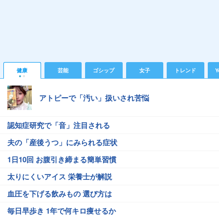
健康
芸能
ゴシップ
女子
トレンド
Y
アトピーで「汚い」扱いされ苦悩
認知症研究で「音」注目される
夫の「産後うつ」にみられる症状
1日10回 お腹引き締まる簡単習慣
太りにくいアイス 栄養士が解説
血圧を下げる飲みもの 選び方は
毎日早歩き 1年で何キロ痩せるか