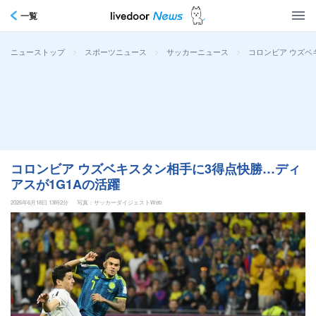
一覧
>
>
>
コロンビア ウズベ
ニューストップ
スポーツニュース
サッカーニュース
コロンビア ウズベキスタン相手に3得点快勝…ディ
アスが1G1Aの活躍
2026年6月18日 13時2分
写真：サッカーダイジェストWeb