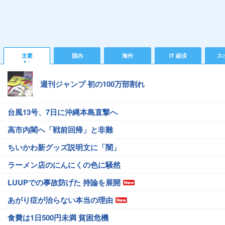
主要
国内
海外
IT 経済
ス
週刊ジャンプ 初の100万部割れ
台風13号、7日に沖縄本島直撃へ
高市内閣へ「戦前回帰」と非難
ちいかわ新グッズ説明文に「闇」
ラーメン店のにんにくの色に騒然
LUUPでの事故防げた 持論を展開
あがり症が治らない本当の理由
食費は1日500円未満 貧困危機