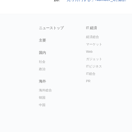
ニューストップ
IT 経済
経済総合
主要
マーケット
Web
国内
ガジェット
社会
ITビジネス
政治
IT総合
海外
PR
海外総合
韓国
中国