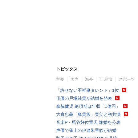
トピックス
主要
国内
海外
IT 経済
スポーツ
「許せない不祥事タレント」1位
俳優の戸塚純貴が結婚を発表
森脇健児 絶頂期は年収「1億円」
大倉忠義「鳥貴族」実父と初共演
音楽P・蔦谷好位置氏 離婚を公表
声優で雀士の伊達朱里紗が結婚