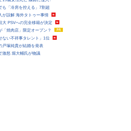
でも「冷房を控える」7割超
人が誤解 海外タトゥー事情
航大 PSVへの完全移籍が決定
が「焼肉店」限定オープン？
せない不祥事タレント」1位
の戸塚純貴が結婚を発表
で激怒 堀大輔氏が物議