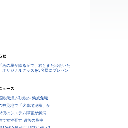
らせ
『あの星が降る丘で、君とまた出会いた
』オリジナルグッズを3名様にプレゼン
ニュース
歳国税職員が脱税か 懲戒免職
の被災地で「火事場泥棒」か
郵便のシステム障害が解消
泊で女性死亡 遺族の胸中
で19歳女性死亡 線路に侵入?