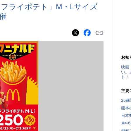
フライポテト」M・Lサイズ
開催
お知
映画
い。
ト！
主要
25
熊本
日本
車中
愛知