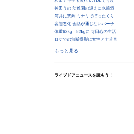
和田アキ子 初めてのTDLで号泣
神田うの 幼稚園の迎えに水筒酒
河井に悲劇 ミナミでぼったくり
容態悪化 会話が通じないパー子
体重62kg→82kgに 寺田心の生活
ロケでの無断撮影に女性アナ苦言
もっと見る
ライブドアニュースを読もう！