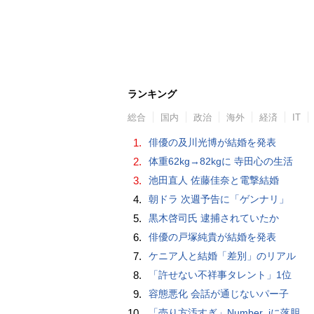
ランキング
総合
国内
政治
海外
経済
IT
1.
俳優の及川光博が結婚を発表
2.
体重62kg→82kgに 寺田心の生活
3.
池田直人 佐藤佳奈と電撃結婚
4.
朝ドラ 次週予告に「ゲンナリ」
5.
黒木啓司氏 逮捕されていたか
6.
俳優の戸塚純貴が結婚を発表
7.
ケニア人と結婚「差別」のリアル
8.
「許せない不祥事タレント」1位
9.
容態悪化 会話が通じないパー子
10.
「売り方汚すぎ」Number_iに落胆