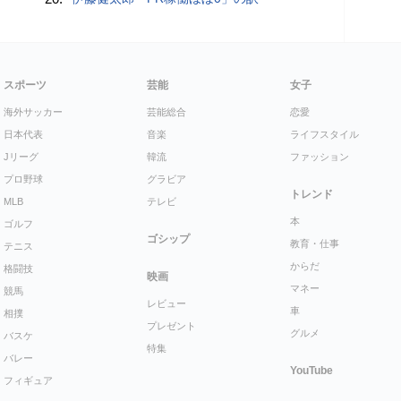
スポーツ
芸能
女子
海外サッカー
芸能総合
恋愛
日本代表
音楽
ライフスタイル
Jリーグ
韓流
ファッション
プロ野球
グラビア
トレンド
MLB
テレビ
本
ゴルフ
ゴシップ
教育・仕事
テニス
からだ
格闘技
映画
マネー
競馬
レビュー
車
相撲
プレゼント
グルメ
バスケ
特集
バレー
YouTube
フィギュア