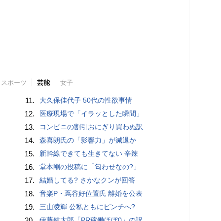
スポーツ
芸能
女子
11.
大久保佳代子 50代の性欲事情
12.
医療現場で「イラッとした瞬間」
13.
コンビニの割引おにぎり買わぬ訳
14.
森喜朗氏の「影響力」が減退か
15.
新幹線できても生きてない 辛辣
16.
堂本剛の投稿に「匂わせなの?」
17.
結婚してる? さかなクンが回答
18.
音楽P・蔦谷好位置氏 離婚を公表
19.
三山凌輝 公私ともにピンチへ?
20.
伊藤健太郎「PR稼働ほぼ0」の訳