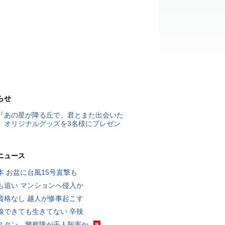
らせ
『あの星が降る丘で、君とまた出会いた
』オリジナルグッズを3名様にプレゼン
ニュース
本 お盆に台風15号直撃も
も追い マンションへ侵入か
資格なし 越人が惨事起こす
線できても生きてない 辛辣
スタン、警察隊が千人殺害か