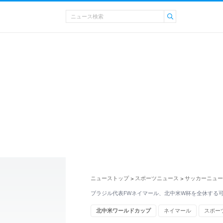
ニューストップ
スポーツニュース
サッカーニュー
>
>
ブラジル代表FWネイマール、北中米W杯を全休する
北中米ワールドカップ
ネイマール
スポー