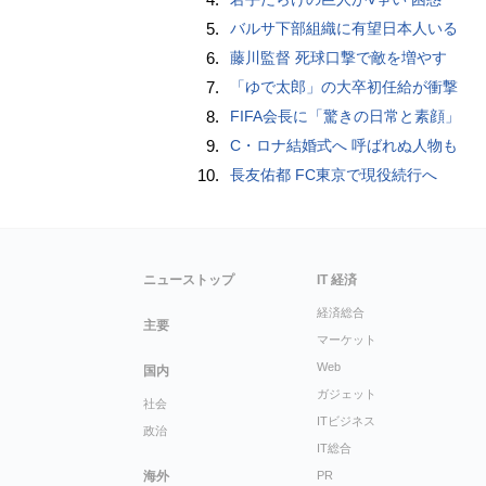
5.
バルサ下部組織に有望日本人いる
6.
藤川監督 死球口撃で敵を増やす
7.
「ゆで太郎」の大卒初任給が衝撃
8.
FIFA会長に「驚きの日常と素顔」
9.
C・ロナ結婚式へ 呼ばれぬ人物も
10.
長友佑都 FC東京で現役続行へ
ニューストップ
IT 経済
経済総合
主要
マーケット
Web
国内
ガジェット
社会
ITビジネス
政治
IT総合
海外
PR