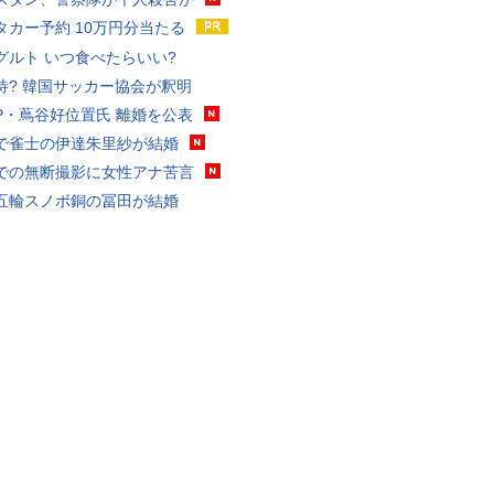
タカー予約 10万円分当たる
グルト いつ食べたらいい?
待? 韓国サッカー協会が釈明
P・蔦谷好位置氏 離婚を公表
で雀士の伊達朱里紗が結婚
での無断撮影に女性アナ苦言
五輪スノボ銅の冨田が結婚