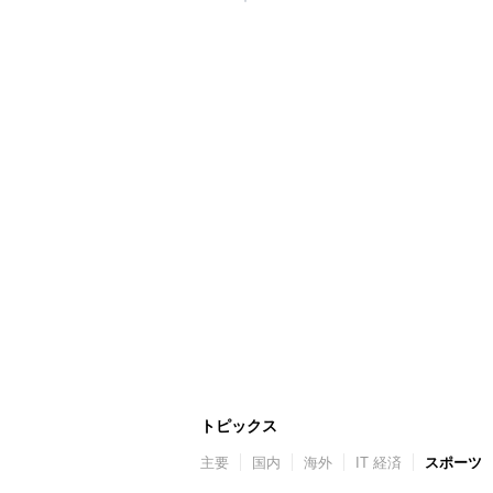
トピックス
主要
国内
海外
IT 経済
スポーツ