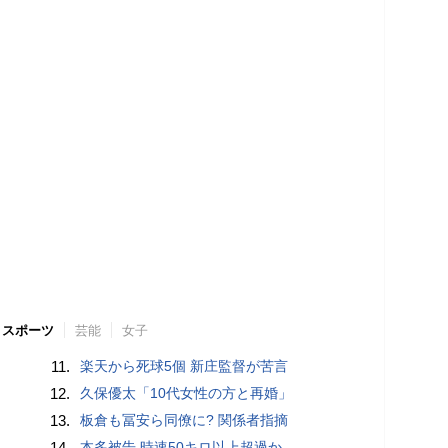
スポーツ
芸能
女子
11.
楽天から死球5個 新庄監督が苦言
12.
久保優太「10代女性の方と再婚」
13.
板倉も冨安ら同僚に? 関係者指摘
14.
本多被告 時速50キロ以上超過か