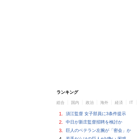
ランキング
総合
国内
政治
海外
経済
IT
1.
須江監督 女子部員に3条件提示
2.
中日が新庄監督招聘を検討か
3.
巨人のベテラン左腕が「密会」か
4.
若手だらけの巨人がV争い 困惑