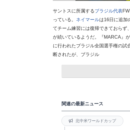
サントスに所属する
ブラジル代表
FW
っている。
ネイマール
は16日に追
てチーム練習には復帰できておらず
が続いているようだ。『MARCA』
に行われたブラジル全国選手権の試
断されたが、ブラジル
関連の最新ニュース
北中米ワールドカップ