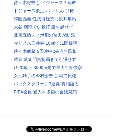
佐々木好投も ドジャース７連敗
ドジャース俊足 バット犬に1敗
韓国協会 性接待疑惑に批判噴出
大谷 満塁で併殺打 勝ち越せず
北京五輪スノボ銅の冨田が結婚
マリノス三井寺 16歳でJ1開幕弾
佐々木朗希 5回途中2失点で降板
武豊 凱旋門賞制覇まで引退せず
U-20陸上 3000m走で早大生が快挙
女性騎手の今村聖奈 新潟で負傷
バックスクリーン3連発 真相語る
FIFA会長 愛人へ多額の金銭疑惑