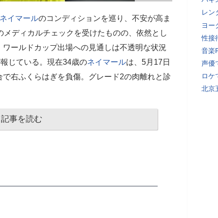
レン
ネイマール
のコンディションを巡り、不安が高ま
ヨー
加のメディカルチェックを受けたものの、依然とし
性接
、ワールドカップ出場への見通しは不透明な状況
音楽
が報じている。現在34歳の
ネイマール
は、5月17日
声優
ロケ
合で右ふくらはぎを負傷。グレード2の肉離れと診
北京
記事を読む