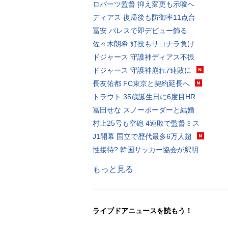
ロバーツ監督 抑え変更も示唆へ
ディアス 復帰後も防御率11点台
冨安 パレスで即デビュー飾る
佐々木朗希 好投もサヨナラ負け
ドジャース 守護神ディアス不振
ドジャース 守護神崩れ7連敗に
長友佑都 FC東京と契約延長へ
トラウト 35歳誕生日に6度目HR
冨田せな スノーボーダーと結婚
村上25号も空砲 4連敗で監督ミス
J1開幕 国立で歴代最多6万人超
性接待? 韓国サッカー協会が釈明
もっと見る
ライブドアニュースを読もう！