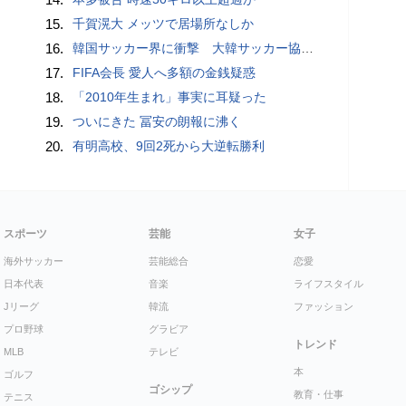
15.
千賀滉大 メッツで居場所なしか
16.
韓国サッカー界に衝撃 大韓サッカー協会に外国人審判への“性的接待”疑惑 韓国メディアが報道
17.
FIFA会長 愛人へ多額の金銭疑惑
18.
「2010年生まれ」事実に耳疑った
19.
ついにきた 冨安の朗報に沸く
20.
有明高校、9回2死から大逆転勝利
スポーツ
芸能
女子
海外サッカー
芸能総合
恋愛
日本代表
音楽
ライフスタイル
Jリーグ
韓流
ファッション
プロ野球
グラビア
トレンド
MLB
テレビ
本
ゴルフ
ゴシップ
教育・仕事
テニス