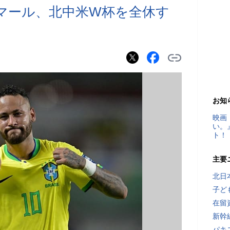
マール、北中米W杯を全休す
お知
映画
い。
ト！
主要
北日
子ど
在留
新幹
パキ