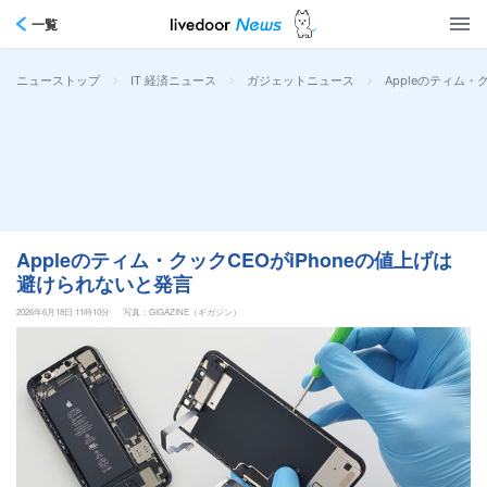
一覧
>
>
>
Appleのティム・
ニューストップ
IT 経済ニュース
ガジェットニュース
Appleのティム・クックCEOがiPhoneの値上げは
避けられないと発言
2026年6月18日 11時10分
写真：GIGAZINE（ギガジン）