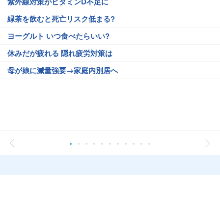
紫外線対策がビタミンD不足に
緑茶を飲むと死亡リスク低まる?
ヨーグルト いつ食べたらいい?
休みだが疲れる 隠れ疲労対策は
母が娘に減量強要→家庭内別居へ