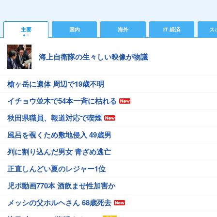
主要
国内
海外
IT 経済
ス
海上自衛隊の生々しい映像が物議
槍ヶ岳に遺体 周辺で19歳不明
イチョウ並木で54本一斉に枯れる
秋田県職員、報道対応で喫煙
風呂を覗くため敷地侵入 49歳男
列に割り込んだ男女 青ざめ逃亡
正直しんどい夏のレジャー1位
児ポ動画770本 酒飲ませ性加害か
メッシの父ホルヘさん 68歳死去