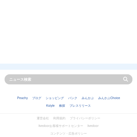
Peachy
ブログ
ショッピング
バンク
みんかぶ
みんかぶChoice
Kstyle
株探
プレスリリース
運営会社
利用規約
プライバシーポリシー
livedoorお客様サポートセンター
livedoor
コンテンツ・広告ポリシー