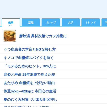
健康
芸能
ゴシップ
女子
トレンド
Y
麻辣湯 具材次第でカツ丼級に
うつ病患者の本音とNGな接し方
キノコで血糖値スパイクを防ぐ
「モテるためのヒント」326人に
容姿と寿命 28年追跡で見えた差
あたりめ 血糖値を上げない理由
体重62kg→82kgに 寺田心の生活
夏のむくみ対策 ツボ&反射区押し