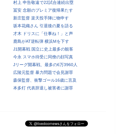
村上 申告敬遠で22試合連続出塁
冨安 念願のプレミア復帰果たす
新庄監督 楽天投手陣に物申す
坂本花織さん 引退後の夏を語る
才木 ドリスに「仕事ね！」と声
鹿島がAT逆転弾 横浜Mを下す
J1開幕戦 国立に史上最多の観客
今永 スマホ待受に同僚の顔写真
Jリーグ開幕戦、最多の6万3960人
広陵元監督 暴力問題で会見謝罪
森保監督、衝撃ゴール16歳に言及
本多灯 代表辞退し被害者に謝罪