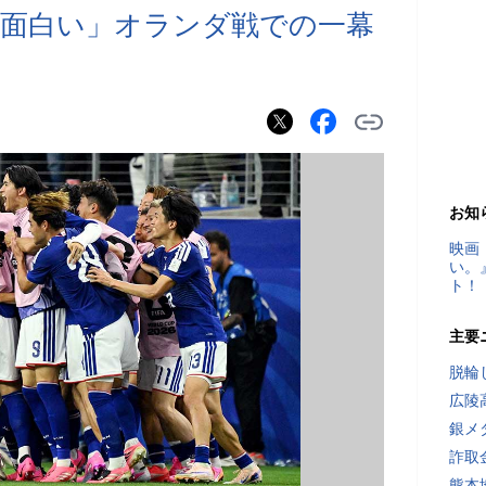
面白い」オランダ戦での一幕
お知
映画
い。
ト！
主要
脱輪
広陵
銀メ
詐取
熊本