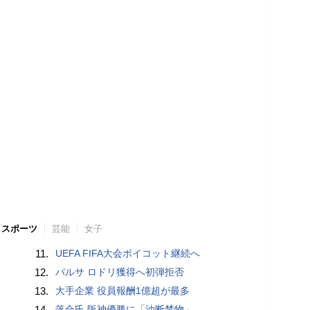
スポーツ
芸能
女子
11.
UEFA FIFA大会ボイコット継続へ
12.
バルサ ロドリ獲得へ初弾拒否
13.
大手企業 役員報酬1億超が最多
14.
落合氏 阪神優勝に「油断禁物」