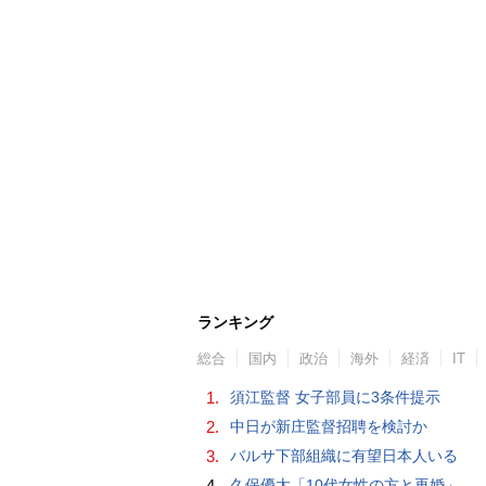
ランキング
総合
国内
政治
海外
経済
IT
1.
須江監督 女子部員に3条件提示
2.
中日が新庄監督招聘を検討か
3.
バルサ下部組織に有望日本人いる
4.
久保優太「10代女性の方と再婚」