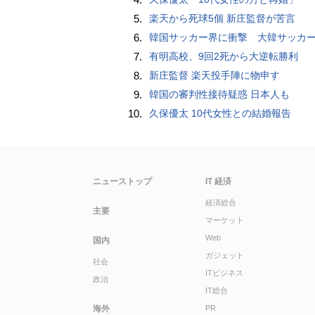
5.
楽天から死球5個 新庄監督が苦言
6.
韓国サッカー界に衝撃 大韓サッカー協会に外国人審判への“性的接待”疑惑 韓国メディア
7.
有明高校、9回2死から大逆転勝利
8.
新庄監督 楽天投手陣に物申す
9.
韓国の審判性接待疑惑 日本人も
10.
久保優太 10代女性との結婚報告
ニューストップ
IT 経済
経済総合
主要
マーケット
Web
国内
ガジェット
社会
ITビジネス
政治
IT総合
海外
PR