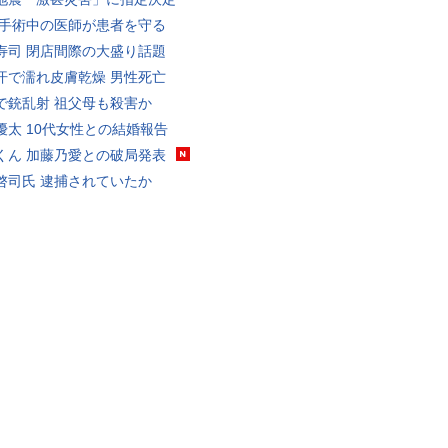
 手術中の医師が患者を守る
寿司 閉店間際の大盛り話題
汗で濡れ皮膚乾燥 男性死亡
で銃乱射 祖父母も殺害か
優太 10代女性との結婚報告
くん 加藤乃愛との破局発表
啓司氏 逮捕されていたか