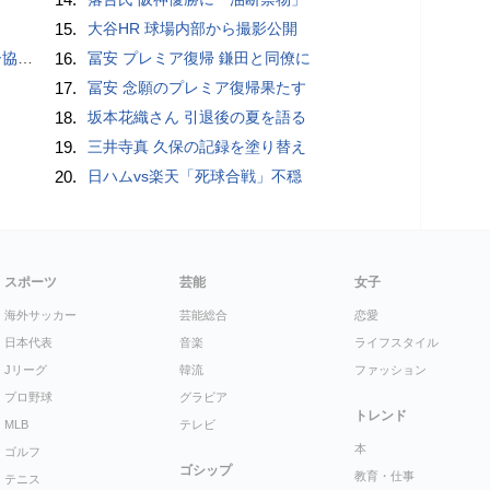
15.
大谷HR 球場内部から撮影公開
が報道
16.
冨安 プレミア復帰 鎌田と同僚に
17.
冨安 念願のプレミア復帰果たす
18.
坂本花織さん 引退後の夏を語る
19.
三井寺真 久保の記録を塗り替え
20.
日ハムvs楽天「死球合戦」不穏
スポーツ
芸能
女子
海外サッカー
芸能総合
恋愛
日本代表
音楽
ライフスタイル
Jリーグ
韓流
ファッション
プロ野球
グラビア
トレンド
MLB
テレビ
本
ゴルフ
ゴシップ
教育・仕事
テニス