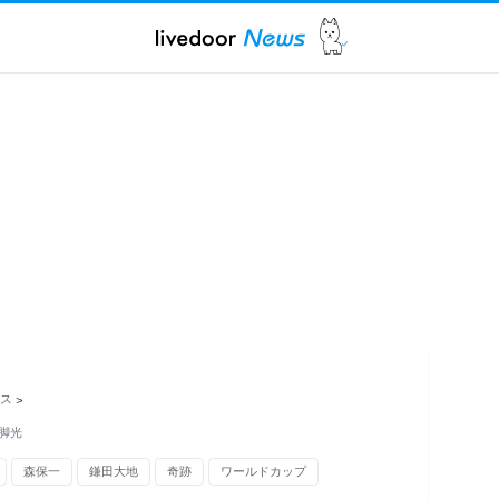
ス
>
脚光
森保一
鎌田大地
奇跡
ワールドカップ