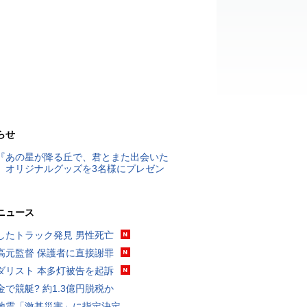
らせ
『あの星が降る丘で、君とまた出会いた
』オリジナルグッズを3名様にプレゼン
ニュース
したトラック発見 男性死亡
高元監督 保護者に直接謝罪
ダリスト 本多灯被告を起訴
金で競艇? 約1.3億円脱税か
地震「激甚災害」に指定決定