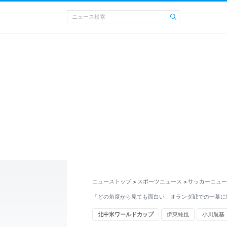
ニューストップ
スポーツニュース
サッカーニュー
>
>
「どの角度から見ても面白い」オランダ戦での一幕に
北中米ワールドカップ
伊東純也
小川航基
オランダ代表
ZONE