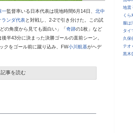
地震
保一
監督率いる日本代表は現地時間6月14日、
北中
くら
オランダ代表
と対戦し、2-2で引き分けた。この試
服は
「どの角度から見ても面白い」「
奇跡
の1枚」など
タイ
後半43分に決まった決勝ゴールの直前シーン。
久保
テオ
ックをゴール前に蹴り込み、FW
小川航基
がヘデ
黒木
記事を読む