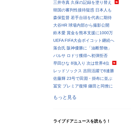
三井寺真 久保の記録を塗り替え
韓国の審判性接待疑惑 日本人も
森保監督 若手台頭を代表に期待
大谷HR 球場内部から撮影公開
鈴木愛 賞金を熊本支援に1000万
UEFA FIFA大会ボイコット継続へ
落合氏 阪神優勝に「油断禁物」
バルサ ロドリ獲得へ初弾拒否
早田ひな 8強入り 次は世界4位
レッドソックス 吉田活躍で8連勝
佐藤輝 23号で田淵・掛布に並ぶ
冨安 プレミア復帰 鎌田と同僚に
もっと見る
ライブドアニュースを読もう！