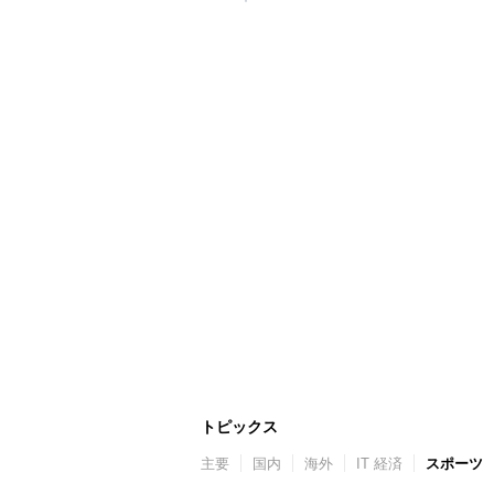
トピックス
主要
国内
海外
IT 経済
スポーツ