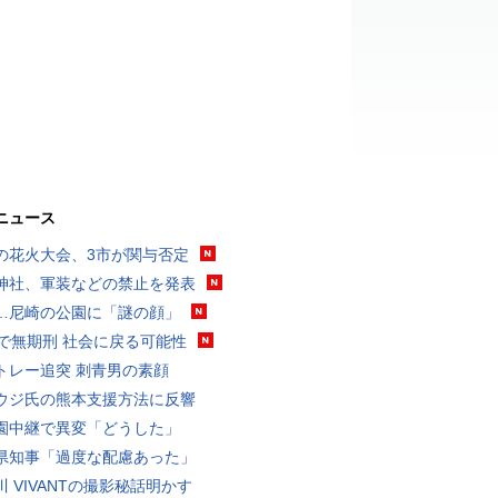
ニュース
の花火大会、3市が関与否定
神社、軍装などの禁止を発表
…尼崎の公園に「謎の顔」
代で無期刑 社会に戻る可能性
トレー追突 刺青男の素顔
ウジ氏の熊本支援方法に反響
園中継で異変「どうした」
県知事「過度な配慮あった」
川 VIVANTの撮影秘話明かす