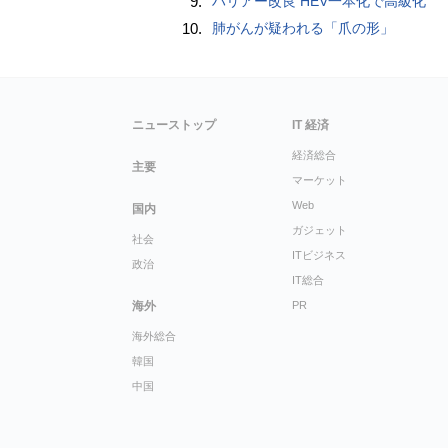
9.
ハリアー改良 HEV一本化で高級化
10.
肺がんが疑われる「爪の形」
ニューストップ
IT 経済
経済総合
主要
マーケット
Web
国内
ガジェット
社会
ITビジネス
政治
IT総合
海外
PR
海外総合
韓国
中国