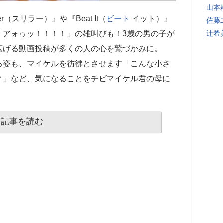
山本
r（スリラー）』や『Beat It（
ビート
イット）』
佐藤
「アォゥッ！！！！」の雄叫びも！3歳の男の子が
辻希
広げる動画投稿が多くの人の心を鷲づかみに。
る姿も、マイケルを彷彿とさせます「こんな小さ
？」など、気になることをチビマイケル君の母に
記事を読む