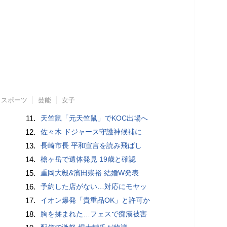
スポーツ
芸能
女子
11.
天竺鼠「元天竺鼠」でKOC出場へ
12.
佐々木 ドジャース守護神候補に
13.
長崎市長 平和宣言を読み飛ばし
14.
槍ヶ岳で遺体発見 19歳と確認
15.
重岡大毅&濱田崇裕 結婚W発表
16.
予約した店がない…対応にモヤッ
17.
イオン爆発「貴重品OK」と許可か
18.
胸を揉まれた…フェスで痴漢被害