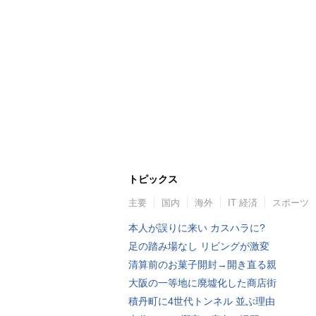
トピックス
主要
国内
海外
IT 経済
スポーツ
本人が誤りに来い カスハラに?
足の踏み場なし リビングが激変
清算前のお菓子開封→開き直る親
大阪の一等地に廃墟化した商店街
積丹町に4世代トンネル 並ぶ理由