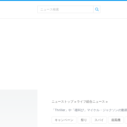
ニューストップ
ライフ総合ニュース
>
>
「Thriller」や「雄叫び」マイケル・ジャクソンの
キャンペーン
祭り
スパイ
扇風機
童謡