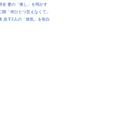
耕史 妻の「推し」を明かす
二朗「何ひとつ言えなくて」
美 息子2人の「病気」を告白