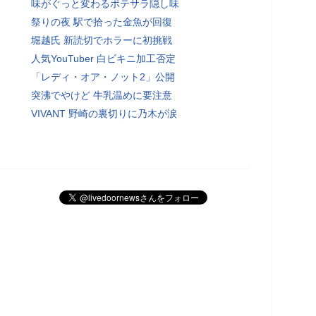
味がぐっと変わるポテサラ隠し味
祭りの夜 駅で拾った金魚が回復
堀越氏 新読切でホラーに初挑戦
人気YouTuber 白ビキニ加工否定
「レディ・オア・ノット2」公開
突沸でやけど 牛乳温めに要注意
VIVANT 野崎の裏切りに乃木が涙