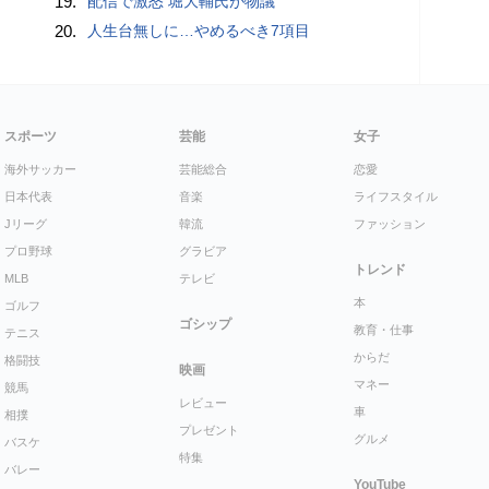
19.
配信で激怒 堀大輔氏が物議
20.
人生台無しに…やめるべき7項目
スポーツ
芸能
女子
海外サッカー
芸能総合
恋愛
日本代表
音楽
ライフスタイル
Jリーグ
韓流
ファッション
プロ野球
グラビア
トレンド
MLB
テレビ
本
ゴルフ
ゴシップ
教育・仕事
テニス
からだ
格闘技
映画
マネー
競馬
レビュー
車
相撲
プレゼント
グルメ
バスケ
特集
バレー
YouTube