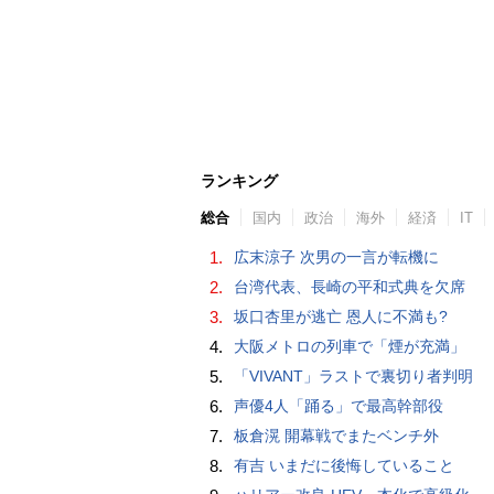
ランキング
総合
国内
政治
海外
経済
IT
1.
広末涼子 次男の一言が転機に
2.
台湾代表、長崎の平和式典を欠席
3.
坂口杏里が逃亡 恩人に不満も?
4.
大阪メトロの列車で「煙が充満」
5.
「VIVANT」ラストで裏切り者判明
6.
声優4人「踊る」で最高幹部役
7.
板倉滉 開幕戦でまたベンチ外
8.
有吉 いまだに後悔していること