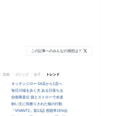
この記事へのみんなの感想は？
芸能
ゴシップ
女子
トレンド
キッチンジロー 54店から1店へ
毎日川端を歩く犬 ある日落ちる
自衛隊直伝 袋とストローで水道
飼い主に頬擦りされた猫の行動
「VIVANT2」第13話 視聴率15%台