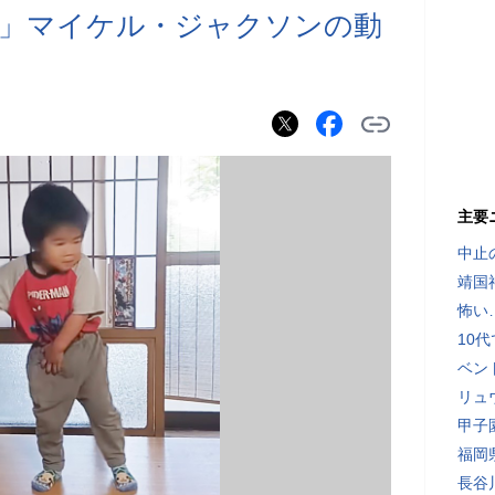
雄叫び」マイケル・ジャクソンの動
主要
中止
靖国
怖い
10
ベン
リュ
甲子
福岡
長谷