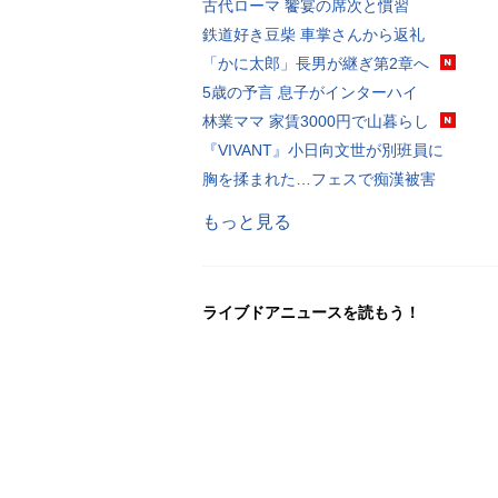
古代ローマ 饗宴の席次と慣習
鉄道好き豆柴 車掌さんから返礼
「かに太郎」長男が継ぎ第2章へ
5歳の予言 息子がインターハイ
林業ママ 家賃3000円で山暮らし
『VIVANT』小日向文世が別班員に
胸を揉まれた…フェスで痴漢被害
もっと見る
ライブドアニュースを読もう！