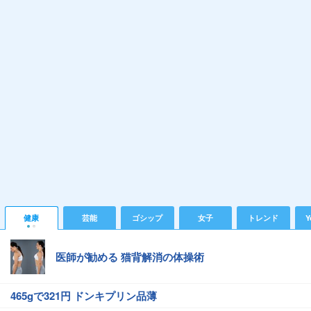
健康
芸能
ゴシップ
女子
トレンド
Y
医師が勧める 猫背解消の体操術
465gで321円 ドンキプリン品薄