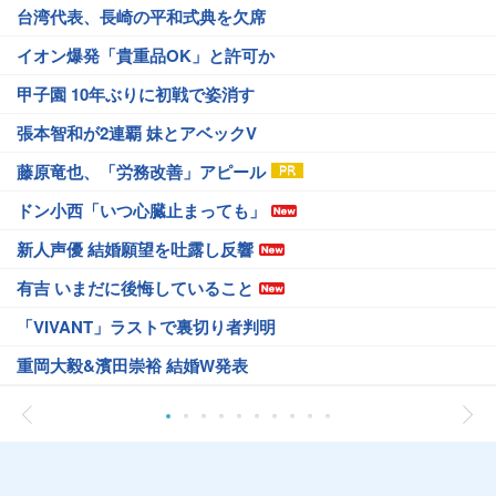
台湾代表、長崎の平和式典を欠席
イオン爆発「貴重品OK」と許可か
甲子園 10年ぶりに初戦で姿消す
張本智和が2連覇 妹とアベックV
藤原竜也、「労務改善」アピール
ドン小西「いつ心臓止まっても」
新人声優 結婚願望を吐露し反響
有吉 いまだに後悔していること
「VIVANT」ラストで裏切り者判明
重岡大毅&濱田崇裕 結婚W発表