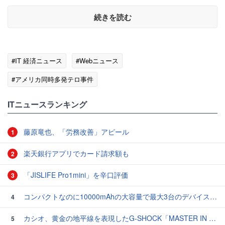
続きを読む
#IT 経済ニュース
#Webニュース
#アメリカ同時多発テロ事件
ITニュースランキング
藤原竜也、「労務改善」アピール
1
楽天銀行アプリでカード請求額も
2
「JISLIFE Pro1mini」を辛口評価
3
コンパクトなのに10000mAhの大容量で最大3台のデバイスを同時充電できる半固体モバイルバッテリー「SMARTCOBY Pro SLIM SS」レビュー
4
カシオ、黄金の地平線を表現したG-SHOCK「MASTER IN HORIZON GOLD」3モデル
5