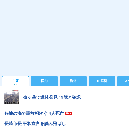
主要
国内
海外
IT 経済
ス
槍ヶ岳で遺体発見 19歳と確認
各地の海で事故相次ぐ 4人死亡
長崎市長 平和宣言を読み飛ばし