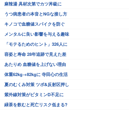
麻辣湯 具材次第でカツ丼級に
うつ病患者の本音とNGな接し方
キノコで血糖値スパイクを防ぐ
メンタルに良い影響を与える趣味
「モテるためのヒント」326人に
容姿と寿命 28年追跡で見えた差
あたりめ 血糖値を上げない理由
体重62kg→82kgに 寺田心の生活
夏のむくみ対策 ツボ&反射区押し
紫外線対策がビタミンD不足に
緑茶を飲むと死亡リスク低まる?