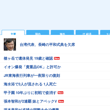
主要
国内
海外
IT 経済
ス
台湾代表、長崎の平和式典を欠席
槍ヶ岳で遺体発見 19歳と確認
イオン爆発「貴重品OK」と許可か
JR東海夜行列車が一夜限りの復刻
海水浴で3人が流される 1人死亡
甲子園 10年ぶりに初戦で姿消す
張本智和が2連覇 妹とアベックV
張本美和が卓球の国際大会で優勝