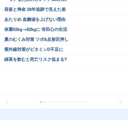
容姿と寿命 28年追跡で見えた差
あたりめ 血糖値を上げない理由
体重62kg→82kgに 寺田心の生活
夏のむくみ対策 ツボ&反射区押し
紫外線対策がビタミンD不足に
緑茶を飲むと死亡リスク低まる?