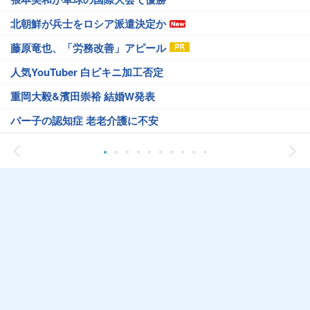
北朝鮮が兵士をロシア派遣決定か
藤原竜也、「労務改善」アピール
人気YouTuber 白ビキニ加工否定
重岡大毅&濱田崇裕 結婚W発表
パー子の認知症 老老介護に不安