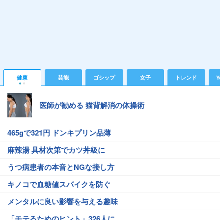
健康
芸能
ゴシップ
女子
トレンド
Y
医師が勧める 猫背解消の体操術
465gで321円 ドンキプリン品薄
麻辣湯 具材次第でカツ丼級に
うつ病患者の本音とNGな接し方
キノコで血糖値スパイクを防ぐ
メンタルに良い影響を与える趣味
「モテるためのヒント」326人に