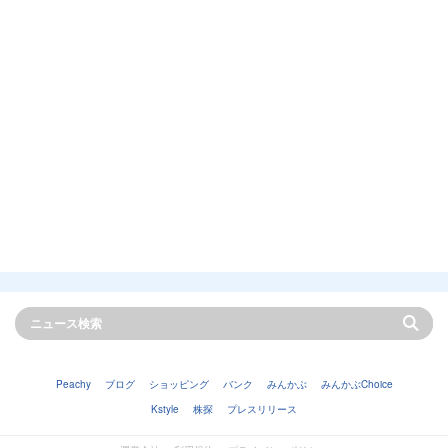
Peachy
ブログ
ショッピング
バンク
みんかぶ
みんかぶChoice
Kstyle
株探
プレスリリース