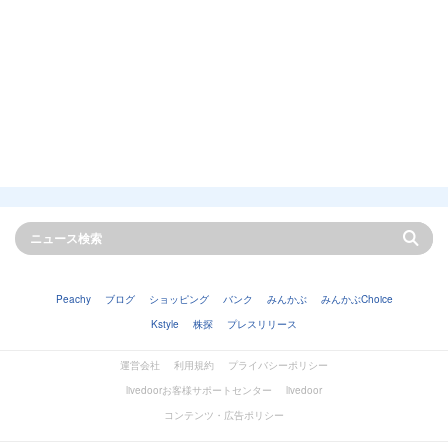
Peachy
ブログ
ショッピング
バンク
みんかぶ
みんかぶChoice
Kstyle
株探
プレスリリース
運営会社
利用規約
プライバシーポリシー
livedoorお客様サポートセンター
livedoor
コンテンツ・広告ポリシー