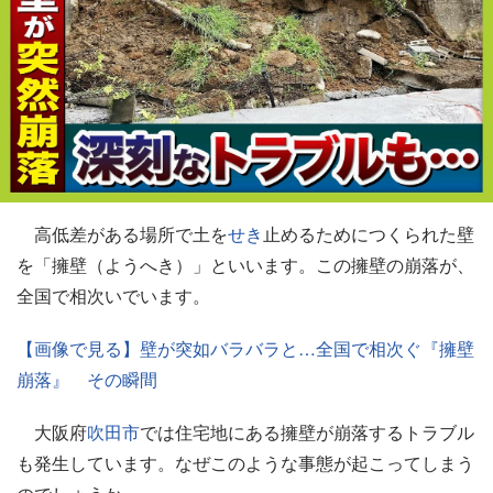
高低差がある場所で土を
せき
止めるためにつくられた壁
を「擁壁（ようへき）」といいます。この擁壁の崩落が、
全国で相次いでいます。
【画像で見る】壁が突如バラバラと…全国で相次ぐ『擁壁
崩落』 その瞬間
大阪府
吹田市
では住宅地にある擁壁が崩落するトラブル
も発生しています。なぜこのような事態が起こってしまう