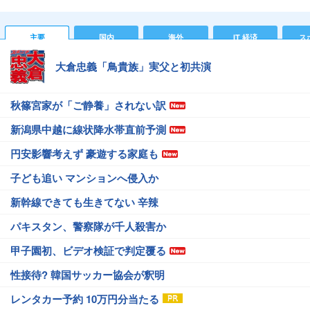
主要
国内
海外
IT 経済
ス
大倉忠義「鳥貴族」実父と初共演
秋篠宮家が「ご静養」されない訳
新潟県中越に線状降水帯直前予測
円安影響考えず 豪遊する家庭も
子ども追い マンションへ侵入か
新幹線できても生きてない 辛辣
パキスタン、警察隊が千人殺害か
甲子園初、ビデオ検証で判定覆る
性接待? 韓国サッカー協会が釈明
レンタカー予約 10万円分当たる