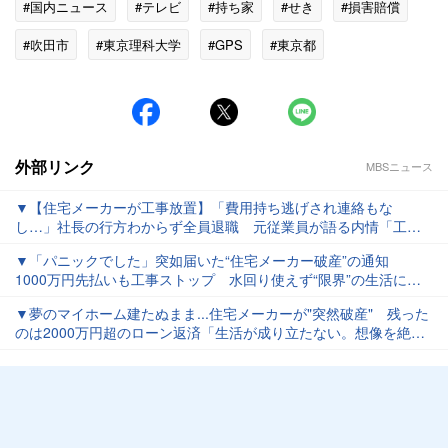
#国内ニュース
#テレビ
#持ち家
#せき
#損害賠償
#吹田市
#東京理科大学
#GPS
#東京都
外部リンク
MBSニュース
▼【住宅メーカーが工事放置】「費用持ち逃げされ連絡もな
し…」社長の行方わからず全員退職 元従業員が語る内情「工事
完成の保証なくても契約取るよう指示」専門家「犯罪としての立
▼「パニックでした」突如届いた“住宅メーカー破産”の通知
証難しい」
1000万円先払いも工事ストップ 水回り使えず“限界”の生活に依
頼主「怒りしかない」
▼夢のマイホーム建たぬまま...住宅メーカーが"突然破産" 残った
のは2000万円超のローン返済「生活が成り立たない。想像を絶す
るつらさ」