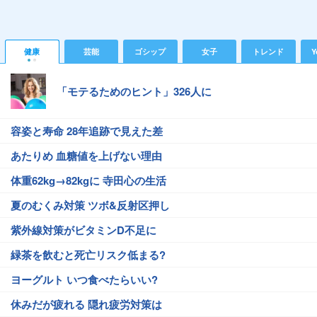
健康
芸能
ゴシップ
女子
トレンド
Y
「モテるためのヒント」326人に
容姿と寿命 28年追跡で見えた差
あたりめ 血糖値を上げない理由
体重62kg→82kgに 寺田心の生活
夏のむくみ対策 ツボ&反射区押し
紫外線対策がビタミンD不足に
緑茶を飲むと死亡リスク低まる?
ヨーグルト いつ食べたらいい?
休みだが疲れる 隠れ疲労対策は