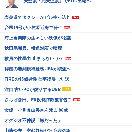
天竺鼠「元天竺鼠」でKOC出場へ
表参道でタクシーがビル突っ込む
台風16号が小笠原近海で発生
海上自衛隊の生々しい映像が物議
秋田県職員、報道対応で喫煙
教員の性暴力 止まらないワケ
韓国の審判接待疑惑 JFAが調査へ
FIREの45歳男性 仕事復帰した訳
注目 古いPCが復活するUSB
さらば森田、FX投資詐欺被害告白
女優・小川眞由美さん死去 86歳
オグシオ不仲説「嫌だった」
山崎怜奈、突然妊娠だけ公表の訳