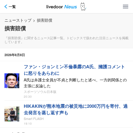
一覧
ニューストップ
>
損害賠償
損害賠償
『損害賠償』に関するニュース記事一覧。トピックスで扱われた注目ニュースを掲載
しています。
2026年8月8日
ファン・ジョンミン不倫暴露のA氏、擁護コメント
に怒りをあらわに
A氏は弁護士全員が不貞と判断したと述べ、一方的関係との
主張に反論した
スポーツソウル日本版
20:30
HIKAKINが熊本地震の被災地に2000万円を寄付、過
去発言を蒸し返す声も
Smart FLASH
19:10