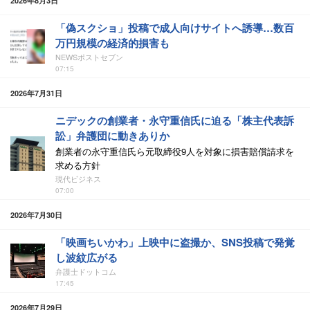
2026年8月3日
「偽スクショ」投稿で成人向けサイトへ誘導…数百
万円規模の経済的損害も
NEWSポストセブン
07:15
2026年7月31日
ニデックの創業者・永守重信氏に迫る「株主代表訴
訟」弁護団に動きありか
創業者の永守重信氏ら元取締役9人を対象に損害賠償請求を
求める方針
現代ビジネス
07:00
2026年7月30日
「映画ちいかわ」上映中に盗撮か、SNS投稿で発覚
し波紋広がる
弁護士ドットコム
17:45
2026年7月29日