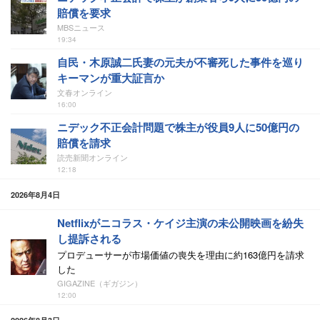
賠償を要求
MBSニュース
19:34
自民・木原誠二氏妻の元夫が不審死した事件を巡り
キーマンが重大証言か
文春オンライン
16:00
ニデック不正会計問題で株主が役員9人に50億円の
賠償を請求
読売新聞オンライン
12:18
2026年8月4日
Netflixがニコラス・ケイジ主演の未公開映画を紛失
し提訴される
プロデューサーが市場価値の喪失を理由に約163億円を請求
した
GIGAZINE（ギガジン）
12:00