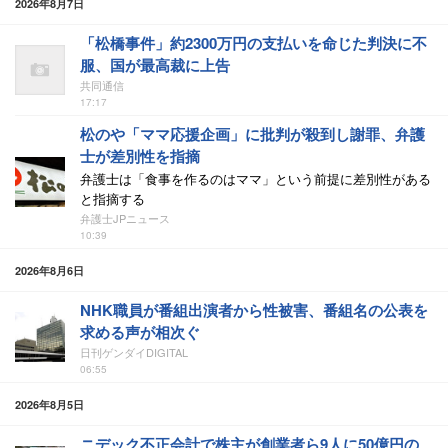
2026年8月7日
「松橋事件」約2300万円の支払いを命じた判決に不
服、国が最高裁に上告
共同通信
17:17
松のや「ママ応援企画」に批判が殺到し謝罪、弁護
士が差別性を指摘
弁護士は「食事を作るのはママ」という前提に差別性がある
と指摘する
弁護士JPニュース
10:39
2026年8月6日
NHK職員が番組出演者から性被害、番組名の公表を
求める声が相次ぐ
日刊ゲンダイDIGITAL
06:55
2026年8月5日
ニデック不正会計で株主が創業者ら9人に50億円の