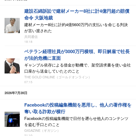
建設石綿訴訟で建材メーカー8社に計4億円超の賠償
命令 大阪地裁
建材メーカー8社に計約4億5600万円の支払いを命じる判決
が言い渡された
共同通信
18:18
ベテラン経理社員が3000万円横領、即日解雇で社長
が法的危機に直面
ギャンブル依存による借金が動機で、架空請求書を使い会社
口座から送金していたとのこと
THE GOLD ONLINE（ゴールドオンライン）
07:15
2026年7月28日
Facebookの投稿編集機能を悪用し、他人の著作権を
奪い取る詐欺が横行
Facebookの投稿編集機能で日付を遡らせ他人のコンテンツ
を盗む手口とのこと
GIGAZINE（ギガジン）
21:10