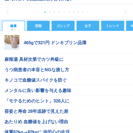
健康
芸能
ゴシップ
女子
トレンド
Y
465gで321円 ドンキプリン品薄
麻辣湯 具材次第でカツ丼級に
うつ病患者の本音とNGな接し方
キノコで血糖値スパイクを防ぐ
メンタルに良い影響を与える趣味
「モテるためのヒント」326人に
容姿と寿命 28年追跡で見えた差
あたりめ 血糖値を上げない理由
体重62kg→82kgに 寺田心の生活