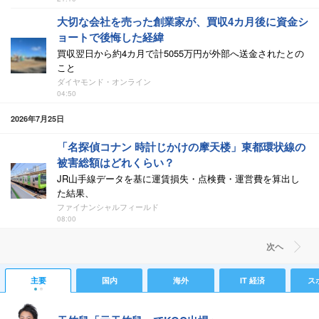
大切な会社を売った創業家が、買収4カ月後に資金シ
ョートで後悔した経緯
買収翌日から約4カ月で計5055万円が外部へ送金されたとの
こと
ダイヤモンド・オンライン
04:50
2026年7月25日
「名探偵コナン 時計じかけの摩天楼」東都環状線の
被害総額はどれくらい？
JR山手線データを基に運賃損失・点検費・運営費を算出し
た結果、
ファイナンシャルフィールド
08:00
次ヘ
主要
国内
海外
IT 経済
ス