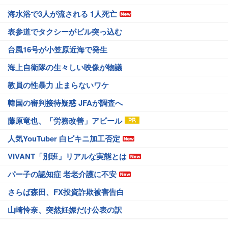
海水浴で3人が流される 1人死亡
表参道でタクシーがビル突っ込む
台風16号が小笠原近海で発生
海上自衛隊の生々しい映像が物議
教員の性暴力 止まらないワケ
韓国の審判接待疑惑 JFAが調査へ
藤原竜也、「労務改善」アピール
人気YouTuber 白ビキニ加工否定
VIVANT「別班」リアルな実態とは
パー子の認知症 老老介護に不安
さらば森田、FX投資詐欺被害告白
山崎怜奈、突然妊娠だけ公表の訳