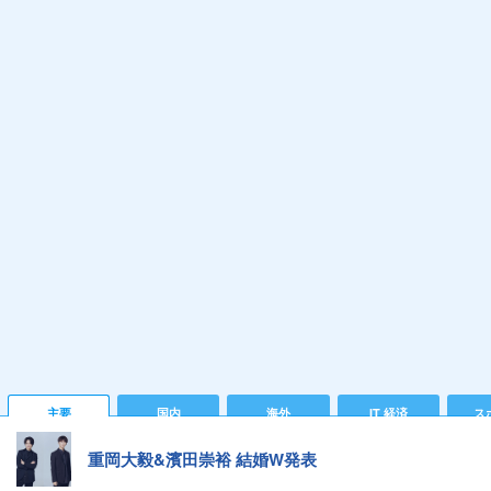
主要
国内
海外
IT 経済
ス
重岡大毅&濱田崇裕 結婚W発表