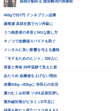
医師が勧める 猫背解消の体操術
465gで321円 ドンキプリン品薄
麻辣湯 具材次第でカツ丼級に
うつ病患者の本音とNGな接し方
キノコで血糖値スパイクを防ぐ
メンタルに良い影響を与える趣味
「モテるためのヒント」326人に
容姿と寿命 28年追跡で見えた差
あたりめ 血糖値を上げない理由
体重62kg→82kgに 寺田心の生活
夏のむくみ対策 ツボ&反射区押し
紫外線対策がビタミンD不足に
緑茶を飲むと死亡リスク低まる?