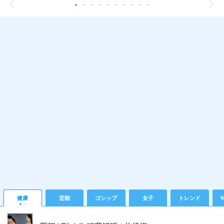
健康
芸能
ゴシップ
女子
トレンド
Y