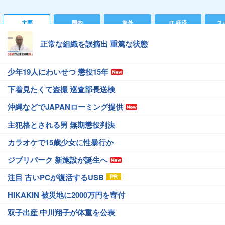
主要
国内
海外
IT 経済
ス
正常な組織を誤摘出 重篤な状態
少年19人にわいせつ 懲役15年
下着見たくて盗撮 巡査部長送検
沖縄などでJAPANローミング提供
主犯格とされる男 無期懲役判決
カラオケで15歳少女に性暴行か
ジブリパーク 新施設が誕生へ
注目 古いPCが復活するUSB
HIKAKIN 被災地に2000万円を寄付
双子出産 中川翔子が体重を公表