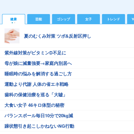
健康
芸能
ゴシップ
女子
トレンド
Y
夏のむくみ対策 ツボ&反射区押し
紫外線対策がビタミンD不足に
母が娘に減量強要→家庭内別居へ
睡眠時の悩みを解消する過ごし方
運動より代謝 人体の省エネ戦略
歯科の保健治療を巡る「大嘘」
大食い女子 46キロ体型の秘密
バランスボール毎日10分で20kg減
躁状態引き起こしかねないNG行動