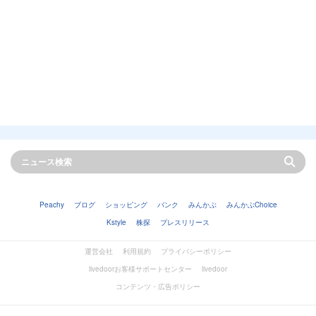
Peachy
ブログ
ショッピング
バンク
みんかぶ
みんかぶChoice
Kstyle
株探
プレスリリース
運営会社
利用規約
プライバシーポリシー
livedoorお客様サポートセンター
livedoor
コンテンツ・広告ポリシー