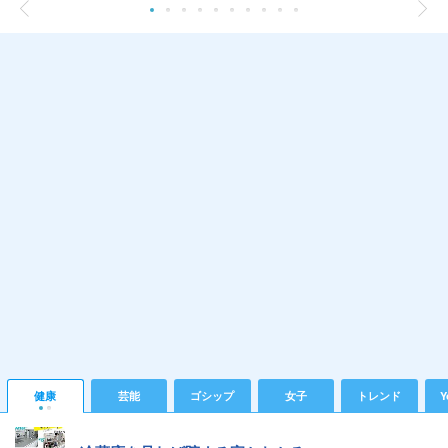
健康
芸能
ゴシップ
女子
トレンド
Y