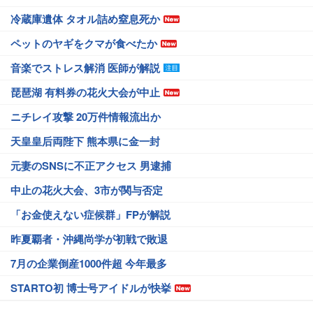
冷蔵庫遺体 タオル詰め窒息死か
ペットのヤギをクマが食べたか
音楽でストレス解消 医師が解説
琵琶湖 有料券の花火大会が中止
ニチレイ攻撃 20万件情報流出か
天皇皇后両陛下 熊本県に金一封
元妻のSNSに不正アクセス 男逮捕
中止の花火大会、3市が関与否定
「お金使えない症候群」FPが解説
昨夏覇者・沖縄尚学が初戦で敗退
7月の企業倒産1000件超 今年最多
STARTO初 博士号アイドルが快挙