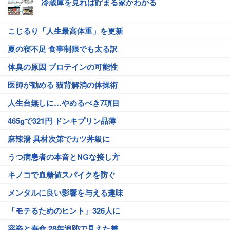
冷蔵庫を見れば貯まる家かわかる
こじるり「人生最高体重」を更新
夏の寝不足 食事制限でも太る訳
体臭の原因 プロテインの可能性
医師が勧める 猫背解消の体操術
人生台無しに…やめるべき7項目
465gで321円 ドンキプリン品薄
麻辣湯 具材次第でカツ丼級に
うつ病患者の本音とNGな接し方
キノコで血糖値スパイクを防ぐ
メンタルに良い影響を与える趣味
「モテるためのヒント」326人に
容姿と寿命 28年追跡で見えた差