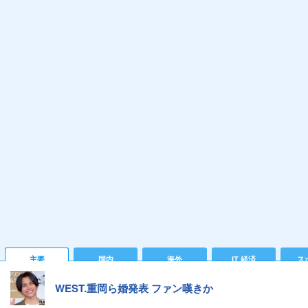
主要
国内
海外
IT 経済
ス
WEST.重岡ら婚発表 ファン嘆きか