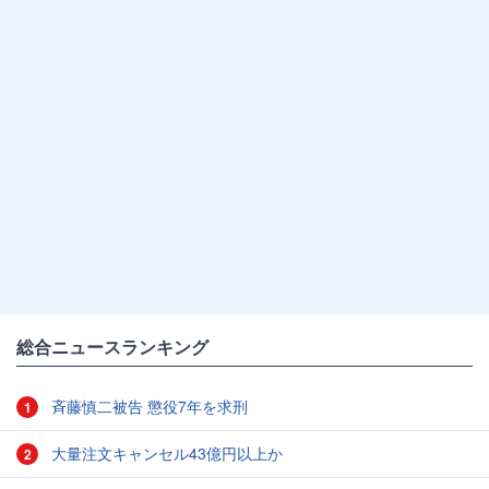
総合ニュースランキング
斉藤慎二被告 懲役7年を求刑
1
大量注文キャンセル43億円以上か
2