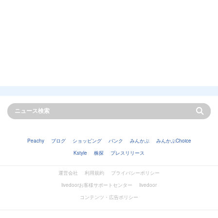
Peachy
ブログ
ショッピング
バンク
みんかぶ
みんかぶChoice
Kstyle
株探
プレスリリース
運営会社
利用規約
プライバシーポリシー
livedoorお客様サポートセンター
livedoor
コンテンツ・広告ポリシー