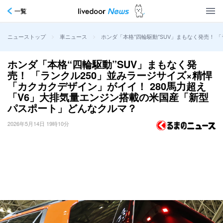
一覧
>
>
ホンダ「本格“四輪駆動”SUV」まもなく発売！
ニューストップ
車ニュース
ホンダ「本格“四輪駆動”SUV」まもなく発
売！ 「ランクル250」並みラージサイズ×精悍
「カクカクデザイン」がイイ！ 280馬力超え
「V6」大排気量エンジン搭載の米国産「新型
パスポート」どんなクルマ？
2026年5月14日 19時10分