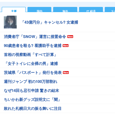
主要
国内
海外
IT 経済
ス
「43億円分」キャンセル? 女逮捕
消費者庁「SNOW」運営に措置命令
90歳患者を殴る? 看護助手を逮捕
首相の視察動画「すべて計算」
「女子トイレに全裸の男」逮捕
茨城県「パスポート」発行を発表
週刊ジャンプ 初の100万部割れ
なぜ14回も忌引申請 驚きの結末
ちいかわ新グッズ説明文に「闇」
敗れた札幌日大の振る舞いに注目