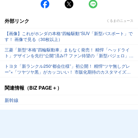
外部リンク
くるまのニュース
【画像】これがホンダの本格“四輪駆動”SUV「新型パスポート」で
す！ 画像で見る（30枚以上）
三菱「新型“本格”四輪駆動車」まもなく発売！ 精悍「ヘッドライ
ト」デザインを先行“公開”済み!? ファン待望の「新型パジェロ」ど
んなクルマ？
トヨタ「新ランクル250“都会仕様”」初公開！ 精悍“ツヤ無しグレ
ー”×「ツヤツヤ黒」がカッコいい！ 市販化期待のカスタマイズコ
ンセプト「Urban Style」アウトドアイベントで披露
関連情報（BiZ PAGE＋）
新幹線