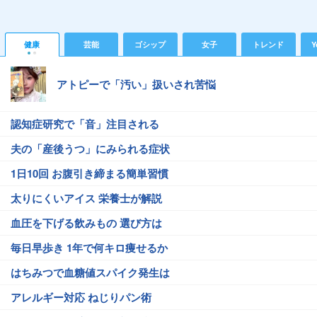
健康
芸能
ゴシップ
女子
トレンド
Y
アトピーで「汚い」扱いされ苦悩
認知症研究で「音」注目される
夫の「産後うつ」にみられる症状
1日10回 お腹引き締まる簡単習慣
太りにくいアイス 栄養士が解説
血圧を下げる飲みもの 選び方は
毎日早歩き 1年で何キロ痩せるか
はちみつで血糖値スパイク発生は
アレルギー対応 ねじりパン術