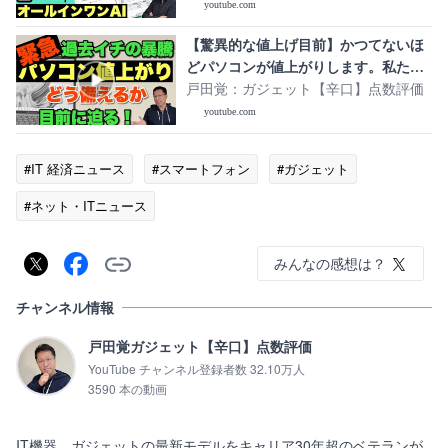
に、すべてのAIが使えるオールインワ
youtube.com
ンAIワークスペースですね！
【驚異的な値上げ目前】かつてないほ
どパソコンが値上がりします。私たち
はどう備えればいいか解説します ※ア
戸田覚：ガジェット【辛口】点数評価
ンサー動画の第二弾は概要欄のリンク
youtube.com
からご覧ください
#IT 経済ニュース
#スマートフォン
#ガジェット
#ネット・ITニュース
みんなの感想は？
チャンネル情報
戸田覚ガジェット【辛口】点数評価
YouTube チャンネル登録者数 32.10万人
3590 本の動画
IT機器、ガジェットの最新モデルをキャリア30年超のベテランが