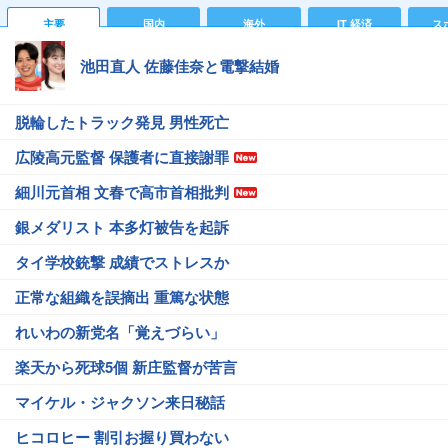
主要
国内
海外
IT 経済
ス
池田直人 佐藤佳奈と電撃結婚
脱輪したトラック発見 男性死亡
広陵高元監督 保護者に直接謝罪
細川元首相 文春で高市首相批判
銀メダリスト 本多灯被告を起訴
タイ学校銃撃 成績でストレスか
正常な組織を誤摘出 重篤な状態
れいわの新党名「覚えづらい」
楽天から死球5個 新庄監督が苦言
マイケル・ジャクソン来日秘話
ヒコロヒー 割引お握り買わない