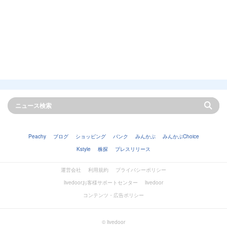
Peachy
ブログ
ショッピング
バンク
みんかぶ
みんかぶChoice
Kstyle
株探
プレスリリース
運営会社
利用規約
プライバシーポリシー
livedoorお客様サポートセンター
livedoor
コンテンツ・広告ポリシー
© livedoor