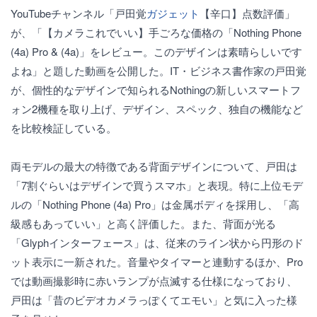
YouTubeチャンネル「戸田覚
ガジェット
【辛口】点数評価」
が、「【カメラこれでいい】手ごろな価格の「Nothing Phone
(4a) Pro & (4a)」をレビュー。このデザインは素晴らしいです
よね」と題した動画を公開した。IT・ビジネス書作家の戸田覚
が、個性的なデザインで知られるNothingの新しいスマートフ
ォン2機種を取り上げ、デザイン、スペック、独自の機能など
を比較検証している。
両モデルの最大の特徴である背面デザインについて、戸田は
「7割ぐらいはデザインで買うスマホ」と表現。特に上位モデ
ルの「Nothing Phone (4a) Pro」は金属ボディを採用し、「高
級感もあっていい」と高く評価した。また、背面が光る
「Glyphインターフェース」は、従来のライン状から円形のド
ット表示に一新された。音量やタイマーと連動するほか、Pro
では動画撮影時に赤いランプが点滅する仕様になっており、
戸田は「昔のビデオカメラっぽくてエモい」と気に入った様