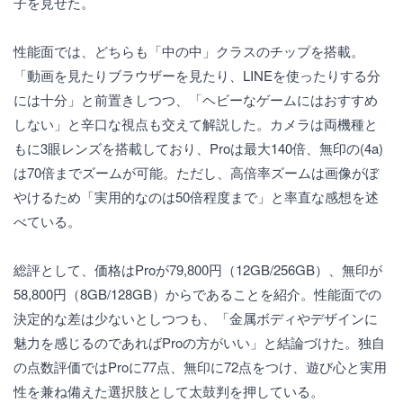
子を見せた。
性能面では、どちらも「中の中」クラスのチップを搭載。
「動画を見たりブラウザーを見たり、LINEを使ったりする分
には十分」と前置きしつつ、「ヘビーなゲームにはおすすめ
しない」と辛口な視点も交えて解説した。カメラは両機種と
もに3眼レンズを搭載しており、Proは最大140倍、無印の(4a)
は70倍までズームが可能。ただし、高倍率ズームは画像がぼ
やけるため「実用的なのは50倍程度まで」と率直な感想を述
べている。
総評として、価格はProが79,800円（12GB/256GB）、無印が
58,800円（8GB/128GB）からであることを紹介。性能面での
決定的な差は少ないとしつつも、「金属ボディやデザインに
魅力を感じるのであればProの方がいい」と結論づけた。独自
の点数評価ではProに77点、無印に72点をつけ、遊び心と実用
性を兼ね備えた選択肢として太鼓判を押している。