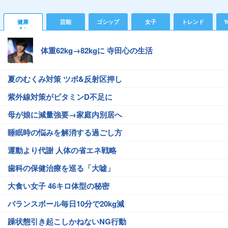
健康
芸能
ゴシップ
女子
トレンド
Y
体重62kg→82kgに 寺田心の生活
夏のむくみ対策 ツボ&反射区押し
紫外線対策がビタミンD不足に
母が娘に減量強要→家庭内別居へ
睡眠時の悩みを解消する過ごし方
運動より代謝 人体の省エネ戦略
歯科の保健治療を巡る「大嘘」
大食い女子 46キロ体型の秘密
バランスボール毎日10分で20kg減
躁状態引き起こしかねないNG行動