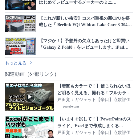
はじめてレビューするメーカーのミニ
PC「JWAWAKEN LS5 HX 470」をレビューしま
す。超高性能です
【これが新しい格安】コスパ重視の新CPUを搭
載した「 Beelink EQi Wildcat Lake Core 3 304」
をレビューします。なんと10G LANも搭載して
いますよ
【マジか！】予想外の欠点もあったけど即買い
「Galaxy Z Fold8」をレビューします。iPad
miniとも比較しています
もっと見る
関連動画（外部リンク）
【暗闇もカラーで！】信じられないほ
ど明るく見える、撮れる！フルカラー
ナイトビジョンゴーグル 「Akaso
戸田覚：ガジェット【辛口】点数評価
Seemor」をレビュー
youtube.com
【いますぐ試して！】PowerPointのス
ライド、Excelまで作成しまくる
「Genspark」がすごすぎます。まさ
戸田覚：ガジェット【辛口】点数評価