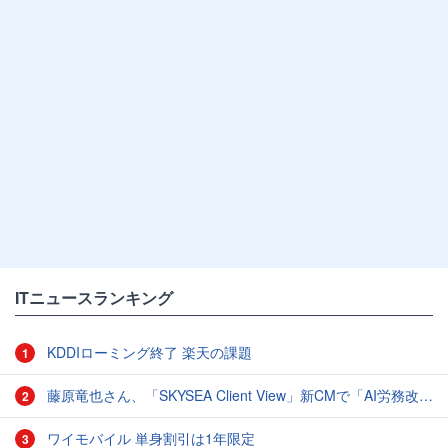
ITニュースランキング
KDDIローミング終了 楽天の課題
1
藤原竜也さん、「SKYSEA Client View」新CMで「AI労務改善」をアピール 働き方をAIが分析したら「すぐに休んで」と言われる？
2
ワイモバイル 単身割引は1年限定
3