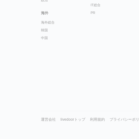
政治
IT総合
海外
PR
海外総合
韓国
中国
運営会社
livedoorトップ
利用規約
プライバシーポ