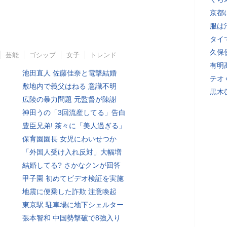
京都
服は
タイ
久保
芸能
ゴシップ
女子
トレンド
有明
池田直人 佐藤佳奈と電撃結婚
テオ
敷地内で義父はねる 意識不明
黒木
広陵の暴力問題 元監督が陳謝
神田うの「3回流産してる」告白
豊臣兄弟! 茶々に「美人過ぎる」
保育園園長 女児にわいせつか
「外国人受け入れ反対」大幅増
結婚してる? さかなクンが回答
甲子園 初めてビデオ検証を実施
地震に便乗した詐欺 注意喚起
東京駅 駐車場に地下シェルター
張本智和 中国勢撃破で8強入り