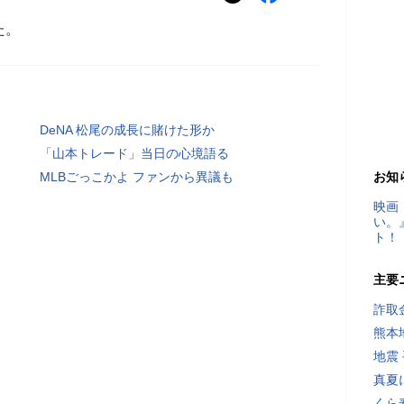
た。
DeNA 松尾の成長に賭けた形か
「山本トレード」当日の心境語る
MLBごっこかよ ファンから異議も
お知
映画
い。
ト！
主要
詐取
熊本
地震
真夏
くら