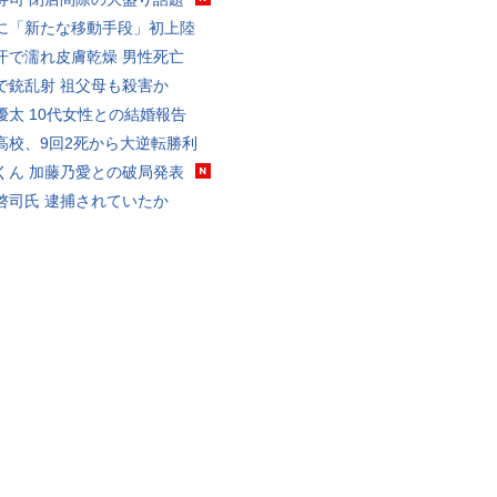
に「新たな移動手段」初上陸
汗で濡れ皮膚乾燥 男性死亡
で銃乱射 祖父母も殺害か
優太 10代女性との結婚報告
高校、9回2死から大逆転勝利
くん 加藤乃愛との破局発表
啓司氏 逮捕されていたか