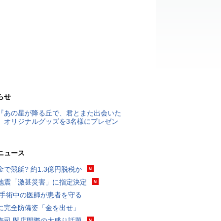
らせ
『あの星が降る丘で、君とまた出会いた
』オリジナルグッズを3名様にプレゼン
ニュース
金で競艇? 約1.3億円脱税か
地震「激甚災害」に指定決定
 手術中の医師が患者を守る
に完全防備姿「金を出せ」
寿司 閉店間際の大盛り話題