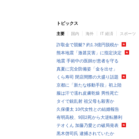
トピックス
主要
国内
海外
IT 経済
スポーツ
詐取金で競艇? 約1.3億円脱税か
熊本地震「激甚災害」に指定決定
地震 手術中の医師が患者を守る
真夏に完全防備姿「金を出せ」
くら寿司 閉店間際の大盛り話題
京都に「新たな移動手段」初上陸
服は汗で濡れ皮膚乾燥 男性死亡
タイで銃乱射 祖父母も殺害か
久保優太 10代女性との結婚報告
有明高校、9回2死から大逆転勝利
テオくん 加藤乃愛との破局発表
黒木啓司氏 逮捕されていたか