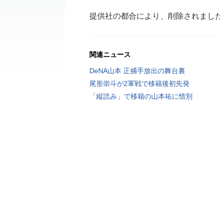
提供社の都合により、削除されまし
関連ニュース
DeNA山本 正捕手放出の舞台裏
尾形崇斗が2軍戦で移籍後初先発
「縦読み」で移籍の山本祐に惜別