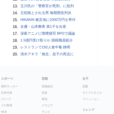
13.
玉川氏の「警察官が死刑」に批判
14.
主犯格とされる男 無期懲役判決
15.
HIKAKIN 被災地に2000万円を寄付
16.
女優・山本舞香 第1子を出産
17.
深夜アニメに喫煙描写 BPOで議論
18.
1.5億円受け取りか 国税職員処分
19.
レストランで192人食中毒 静岡
20.
清水アキラ「無念」息子の死去に
スポーツ
芸能
女子
海外サッカー
芸能総合
恋愛
日本代表
音楽
ライフスタイル
Jリーグ
韓流
ファッション
プロ野球
グラビア
トレンド
MLB
テレビ