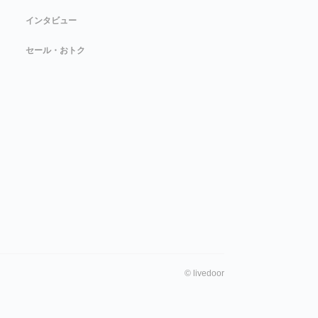
インタビュー
セール・おトク
©
livedoor