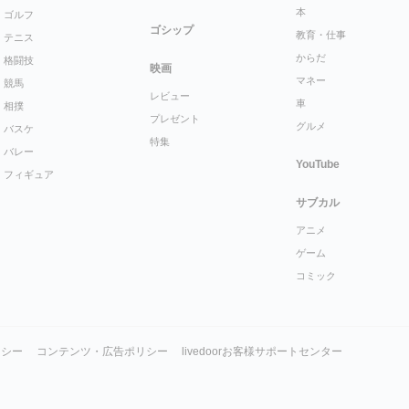
本
ゴルフ
ゴシップ
教育・仕事
テニス
からだ
格闘技
映画
マネー
競馬
レビュー
車
相撲
プレゼント
グルメ
バスケ
特集
バレー
YouTube
フィギュア
サブカル
アニメ
ゲーム
コミック
リシー
コンテンツ・広告ポリシー
livedoorお客様サポートセンター