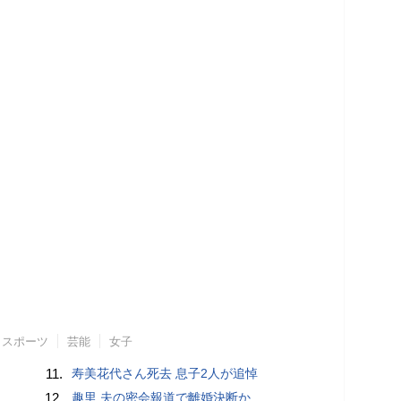
スポーツ
芸能
女子
11.
寿美花代さん死去 息子2人が追悼
12.
趣里 夫の密会報道で離婚決断か