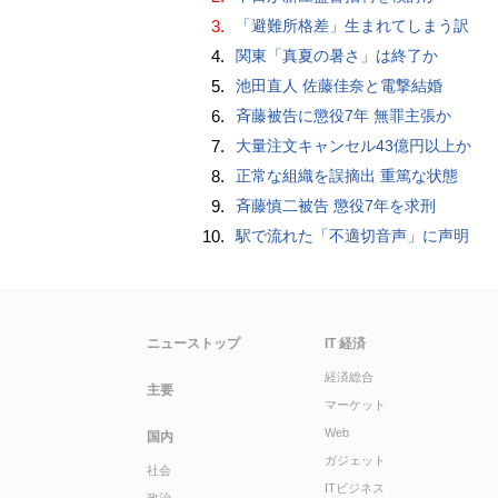
3.
「避難所格差」生まれてしまう訳
4.
関東「真夏の暑さ」は終了か
5.
池田直人 佐藤佳奈と電撃結婚
6.
斉藤被告に懲役7年 無罪主張か
7.
大量注文キャンセル43億円以上か
8.
正常な組織を誤摘出 重篤な状態
9.
斉藤慎二被告 懲役7年を求刑
10.
駅で流れた「不適切音声」に声明
ニューストップ
IT 経済
経済総合
主要
マーケット
Web
国内
ガジェット
社会
ITビジネス