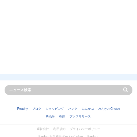
Peachy
ブログ
ショッピング
バンク
みんかぶ
みんかぶChoice
Kstyle
株探
プレスリリース
運営会社
利用規約
プライバシーポリシー
livedoorお客様サポートセンター
livedoor