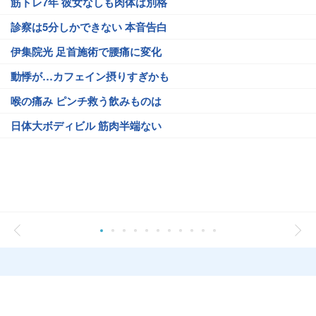
筋トレ7年 彼女なしも肉体は別格
診察は5分しかできない 本音告白
伊集院光 足首施術で腰痛に変化
動悸が…カフェイン摂りすぎかも
喉の痛み ピンチ救う飲みものは
日体大ボディビル 筋肉半端ない