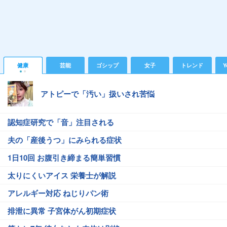
健康
芸能
ゴシップ
女子
トレンド
Y
アトピーで「汚い」扱いされ苦悩
認知症研究で「音」注目される
夫の「産後うつ」にみられる症状
1日10回 お腹引き締まる簡単習慣
太りにくいアイス 栄養士が解説
アレルギー対応 ねじりパン術
排泄に異常 子宮体がん初期症状