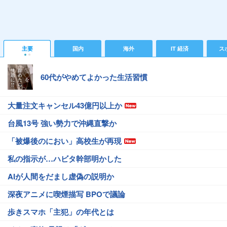
主要
国内
海外
IT 経済
ス
60代がやめてよかった生活習慣
大量注文キャンセル43億円以上か
台風13号 強い勢力で沖縄直撃か
「被爆後のにおい」高校生が再現
私の指示が…ハビタ幹部明かした
AIが人間をだまし虚偽の説明か
深夜アニメに喫煙描写 BPOで議論
歩きスマホ「主犯」の年代とは