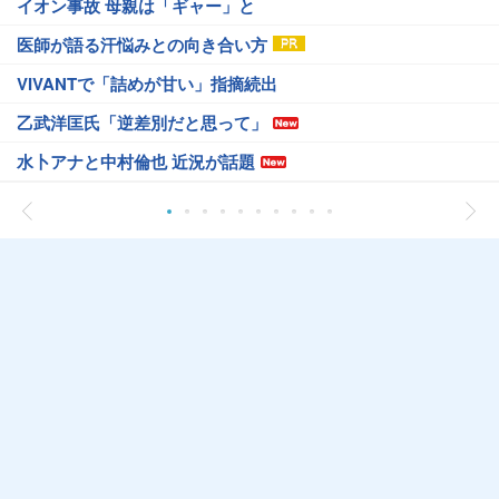
イオン事故 母親は「ギャー」と
医師が語る汗悩みとの向き合い方
VIVANTで「詰めが甘い」指摘続出
乙武洋匡氏「逆差別だと思って」
水卜アナと中村倫也 近況が話題