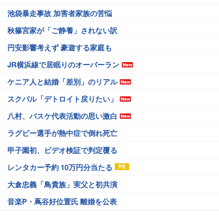
池袋暴走事故 加害者家族の苦悩
秋篠宮家が「ご静養」されない訳
円安影響考えず 豪遊する家庭も
JR横浜線で居眠りのオーバーラン
ケニア人と結婚「差別」のリアル
スクバル「デトロイト戻りたい」
八村、バスケ代表活動の思い激白
ラグビー選手が熱中症で倒れ死亡
甲子園初、ビデオ検証で判定覆る
レンタカー予約 10万円分当たる
大倉忠義「鳥貴族」実父と初共演
音楽P・蔦谷好位置氏 離婚を公表