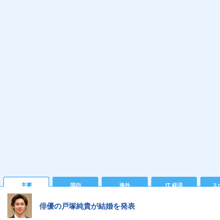
主要
国内
海外
IT 経済
ス
俳優の戸塚純貴が結婚を発表