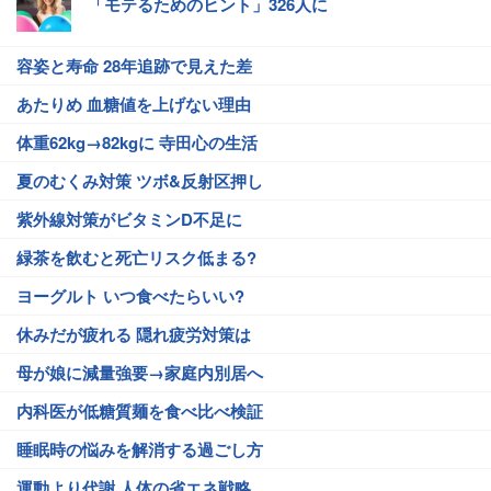
「モテるためのヒント」326人に
容姿と寿命 28年追跡で見えた差
あたりめ 血糖値を上げない理由
体重62kg→82kgに 寺田心の生活
夏のむくみ対策 ツボ&反射区押し
紫外線対策がビタミンD不足に
緑茶を飲むと死亡リスク低まる?
ヨーグルト いつ食べたらいい?
休みだが疲れる 隠れ疲労対策は
母が娘に減量強要→家庭内別居へ
内科医が低糖質麺を食べ比べ検証
睡眠時の悩みを解消する過ごし方
運動より代謝 人体の省エネ戦略