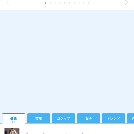
健康
芸能
ゴシップ
女子
トレンド
Y