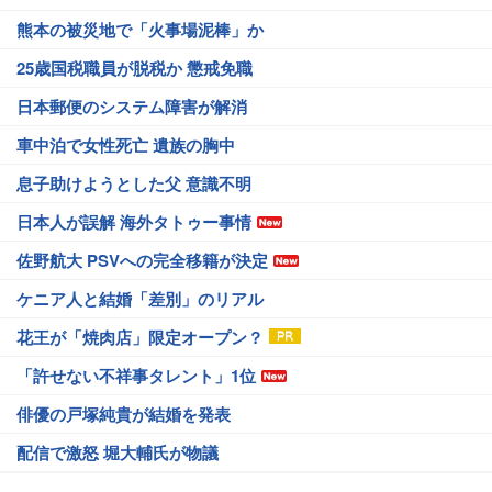
熊本の被災地で「火事場泥棒」か
25歳国税職員が脱税か 懲戒免職
日本郵便のシステム障害が解消
車中泊で女性死亡 遺族の胸中
息子助けようとした父 意識不明
日本人が誤解 海外タトゥー事情
佐野航大 PSVへの完全移籍が決定
ケニア人と結婚「差別」のリアル
花王が「焼肉店」限定オープン？
「許せない不祥事タレント」1位
俳優の戸塚純貴が結婚を発表
配信で激怒 堀大輔氏が物議