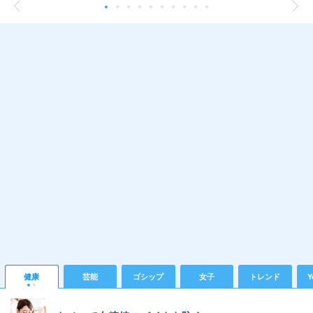
健康
芸能
ゴシップ
女子
トレンド
Y