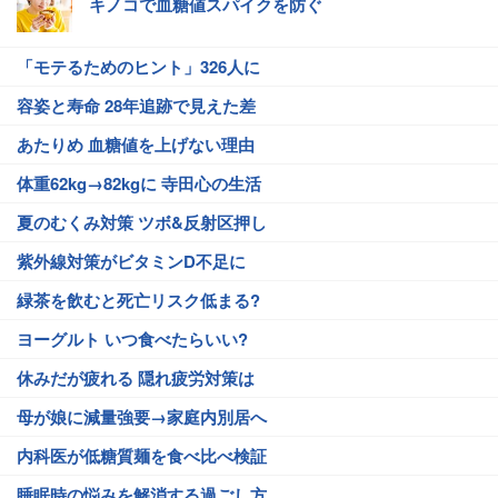
キノコで血糖値スパイクを防ぐ
「モテるためのヒント」326人に
容姿と寿命 28年追跡で見えた差
あたりめ 血糖値を上げない理由
体重62kg→82kgに 寺田心の生活
夏のむくみ対策 ツボ&反射区押し
紫外線対策がビタミンD不足に
緑茶を飲むと死亡リスク低まる?
ヨーグルト いつ食べたらいい?
休みだが疲れる 隠れ疲労対策は
母が娘に減量強要→家庭内別居へ
内科医が低糖質麺を食べ比べ検証
睡眠時の悩みを解消する過ごし方