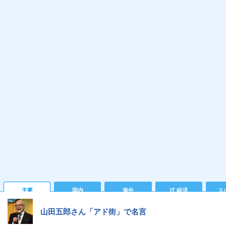
主要
国内
海外
IT 経済
ス
山田五郎さん「アド街」で名言